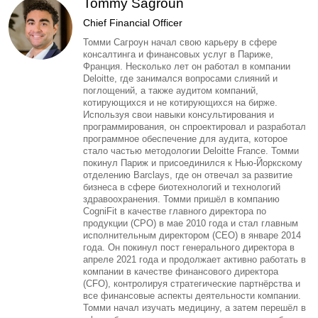
Tommy Sagroun
Chief Financial Officer
Томми Сагроун начал свою карьеру в сфере
консалтинга и финансовых услуг в Париже,
Франция. Несколько лет он работал в компании
Deloitte, где занимался вопросами слияний и
поглощений, а также аудитом компаний,
котирующихся и не котирующихся на бирже.
Используя свои навыки консультирования и
программирования, он спроектировал и разработал
программное обеспечение для аудита, которое
стало частью методологии Deloitte France. Томми
покинул Париж и присоединился к Нью-Йоркскому
отделению Barclays, где он отвечал за развитие
бизнеса в сфере биотехнологий и технологий
здравоохранения. Томми пришёл в компанию
CogniFit в качестве главного директора по
продукции (CPO) в мае 2010 года и стал главным
исполнительным директором (CEO) в январе 2014
года. Он покинул пост генерального директора в
апреле 2021 года и продолжает активно работать в
компании в качестве финансового директора
(CFO), контролируя стратегические партнёрства и
все финансовые аспекты деятельности компании.
Томми начал изучать медицину, а затем перешёл в