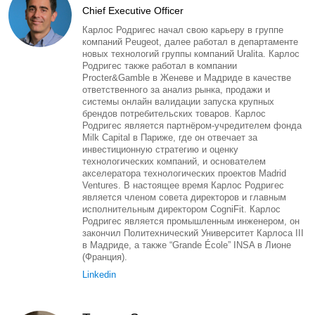
Chief Executive Officer
Карлос Родригес начал свою карьеру в группе
компаний Peugeot, далее работал в департаменте
новых технологий группы компаний Uralita. Карлос
Родригес также работал в компании
Procter&Gamble в Женеве и Мадриде в качестве
ответственного за анализ рынка, продажи и
системы онлайн валидации запуска крупных
брендов потребительских товаров. Карлос
Родригес является партнёром-учредителем фонда
Milk Capital в Париже, где он отвечает за
инвестиционную стратегию и оценку
технологических компаний, и основателем
акселератора технологических проектов Madrid
Ventures. В настоящее время Карлос Родригес
является членом совета директоров и главным
исполнительным директором CogniFit. Карлос
Родригес является промышленным инженером, он
закончил Политехнический Университет Карлоса III
в Мадриде, а также “Grande École” INSA в Лионе
(Франция).
Linkedin