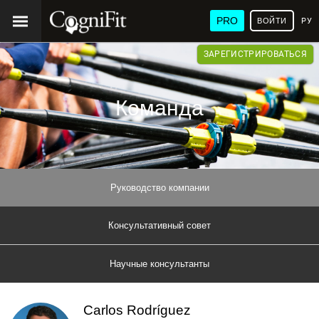
PRO
ВОЙТИ
РУ
ЗАРЕГИСТРИРОВАТЬСЯ
Команда
Руководство компании
Консультативный совет
Научные консультанты
Carlos Rodríguez