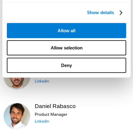
Linkedin
Show details
Blanca Fuertes
Allow all
Head of Customer Success
Linkedin
Allow selection
Deny
Lukas Häring
Head of AI
Linkedin
Daniel Rabasco
Product Manager
Linkedin