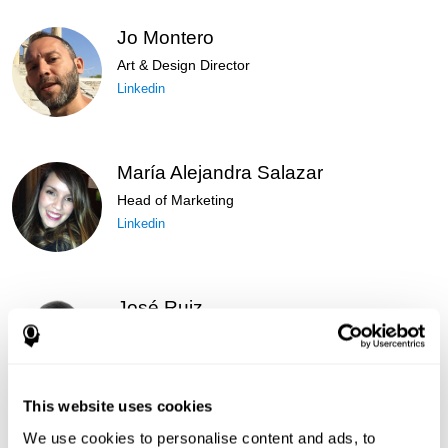
Jo Montero
Art & Design Director
Linkedin
María Alejandra Salazar
Head of Marketing
Linkedin
José Ruiz
Security Administrator
Linkedin
This website uses cookies
We use cookies to personalise content and ads, to
Javier Díaz