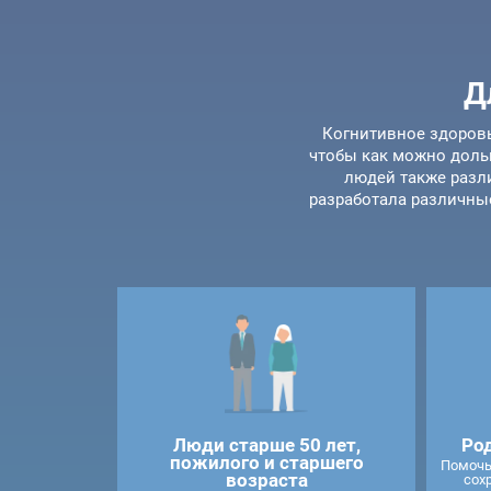
Д
Когнитивное здоровь
чтобы как можно доль
людей также разли
разработала различны
Люди старше 50 лет,
Ро
пожилого и старшего
Помочь
возраста
сох