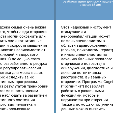
реабилитацию для моих пацие
старше 65 лет
ержка семьи очень важна
Этот надёжный инструмент
ого, чтобы люди старшего
стимуляции и
ста могли сохранить или
нейрореабилитации может
шить свои когнитивные
помочь специалистам в
ции и скорость мышления
области здравоохранения
снижения зависимости от
(врачам, психологам, гериа
х людей и здорового
и иным специалистам по
ния. С помощью этого
лечению больных пожилого
о разработанного ресурса
старческого возраста) в
о регулировать сессии
обнаружении, диагностике и
астики для мозга ваших
лечении когнитивных
их и следить за их
расстройств, вызванных
итивным прогрессом.
старением. Программа Cogni
из результатов тренировки
(“КогниФит”) позволяет
 возможность членам
работать с различными
и наблюдать за развитием
функциями, которые
итивного состояния
нарушаются при старении.
ого вам человека и
Также с помощью полученн
лять возможные
данных можно выявить,