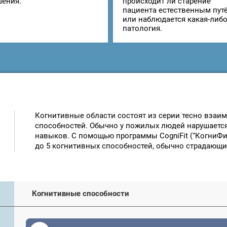
шения.
происходит ли старение
пациента естественным пут
или наблюдается какая-либ
патология.
Когнитивные области состоят из серии тесно взаи
способностей. Обычно у пожилых людей нарушается 
навыков. С помощью программы CogniFit (“КогниФи
до 5 когнитивных способностей, обычно страдающи
Когнитивные способности