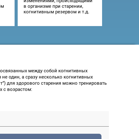
изменениями, происходящими
ём
в организме при старении,
о
когнитивным резервом и т.д.
мосвязанных между собой когнитивных
не один, а сразу несколько когнитивных
т”) для здорового старения можно тренировать
х с возрастом: