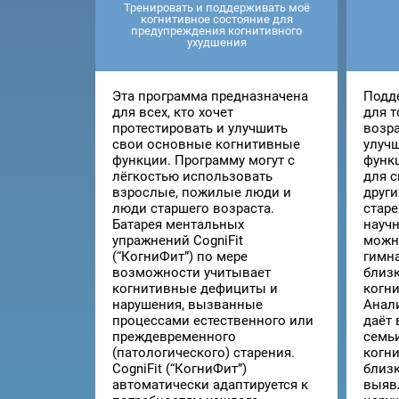
Тренировать и поддерживать моё
когнитивное состояние для
предупреждения когнитивного
ухудшения
Эта программа предназначена
Подд
для всех, кто хочет
для т
протестировать и улучшить
возра
свои основные когнитивные
улуч
функции. Программу могут с
функ
лёгкостью использовать
для 
взрослые, пожилые люди и
други
люди старшего возраста.
старе
Батарея ментальных
научн
упражнений CogniFit
можн
(“КогниФит”) по мере
гимн
возможности учитывает
близк
когнитивные дефициты и
когн
нарушения, вызванные
Анал
процессами естественного или
даёт
преждевременного
семь
(патологического) старения.
когн
CogniFit (“КогниФит”)
близк
автоматически адаптируется к
выяв