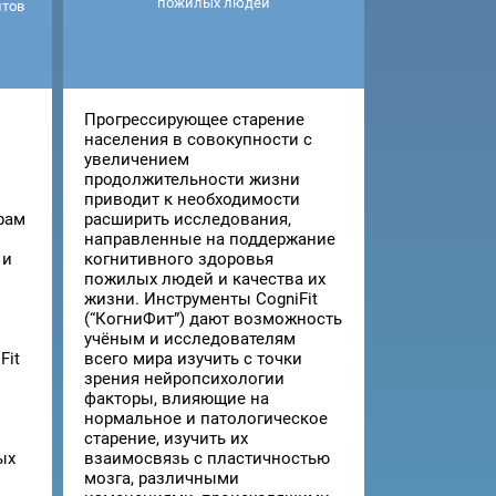
пожилых людей
нтов
Прогрессирующее старение
населения в совокупности с
увеличением
продолжительности жизни
приводит к необходимости
трам
расширить исследования,
направленные на поддержание
 и
когнитивного здоровья
пожилых людей и качества их
жизни. Инструменты CogniFit
(“КогниФит”) дают возможность
учёным и исследователям
Fit
всего мира изучить с точки
зрения нейропсихологии
факторы, влияющие на
нормальное и патологическое
старение, изучить их
ых
взаимосвязь с пластичностью
мозга, различными