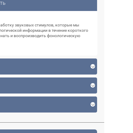
ть
ь
работку звуковых стимулов, которые мы
логической информации в течение короткого
нать и воспроизводить фонологическую