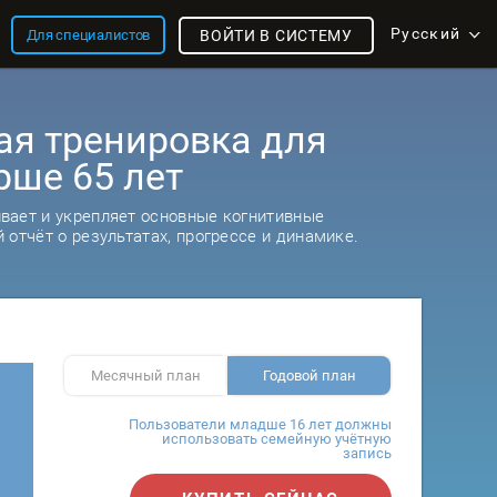
Русский
Для специалистов
ВОЙТИ В СИСТЕМУ
ая тренировка для
рше 65 лет
вает и укрепляет основные когнитивные
 отчёт о результатах, прогрессе и динамике.
Месячный план
Годовой план
Пользователи младше 16 лет должны
использовать семейную учётную
запись