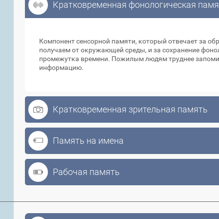
Кратковременная фонологическая памя
Кратковременная фонологическая памят
Компонент сенсорной памяти, который отвечает за об
получаем от окружающей среды, и за сохранение фоно
промежутка времени. Пожилым людям труднее запоми
информацию.
Кратковременная зрительная память
Память на имена
Рабочая память