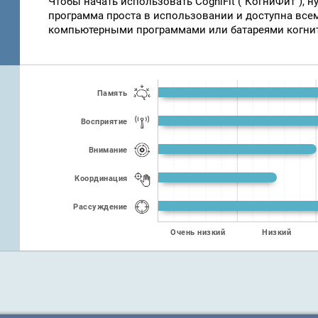
Чтобы начать использовать CogniFit ("КогниФит"), н
программа проста в использовании и доступна всем,
компьютерными программами или батареями когни
Память
Восприятие
Внимание
Координация
Рассуждение
Очень низкий
Низкий