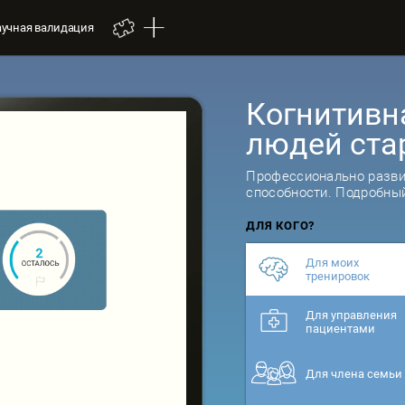
аучная валидация
Когнитивн
людей ста
Профессионально разви
способности. Подробный
ДЛЯ КОГО?
Для моих
тренировок
Для управления
пациентами
Для члена семьи