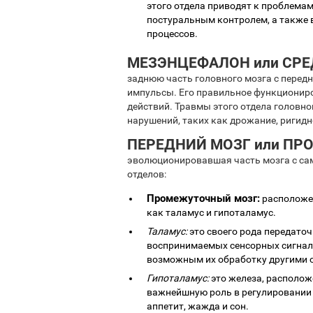
этого отдела приводят к проблема
постуральным контролем, а также
процессов.
МЕЗЭНЦЕФАЛОН или СРЕ
заднюю часть головного мозга с перед
импульсы. Его правильное функционир
действий. Травмы этого отдела головн
нарушений, таких как дрожание, ригидн
ПЕРЕДНИЙ МОЗГ или ПР
эволюционировавшая часть мозга с сам
отделов:
Промежуточный мозг:
расположен
как таламус и гипоталамус.
Таламус:
это своего рода передаточ
воспринимаемых сенсорных сигнало
возможным их обработку другими о
Гипоталамус:
это железа, располож
важнейшную роль в регулировании 
аппетит, жажда и сон.