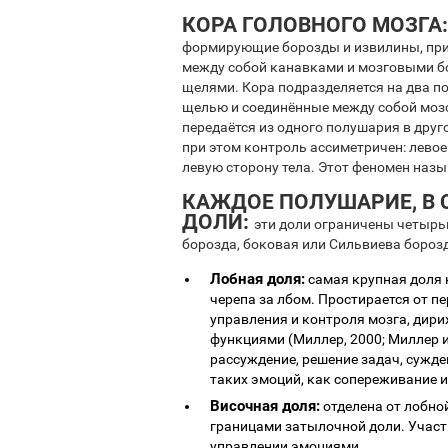
КОРА ГОЛОВНОГО МОЗГА:
формирующие борозды и извилины, при
между собой канавками и мозговыми б
щелями. Кора подразделяется на два п
щелью и соединённые между собой моз
передаётся из одного полушария в друг
при этом контроль ассиметричен: левое
левую сторону тела. Этот феномен назы
КАЖДОЕ ПОЛУШАРИЕ, В С
ДОЛИ:
эти доли ограничены четыр
борозда, боковая или Сильвиева борозд
Лобная доля:
самая крупная доля 
черепа за лбом. Простирается от п
управления и контроля мозга, дири
функциями (Миллер, 2000; Миллер и 
рассуждение, решение задач, сужде
таких эмоций, как сопереживание и
Височная доля:
отделена от лобно
границами затылочной доли. Участв
управлении эмоциями.