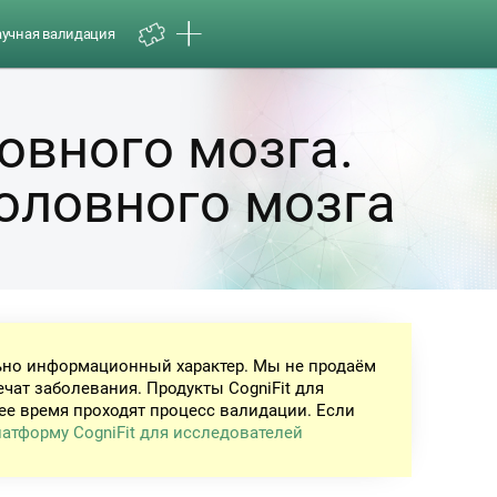
аучная валидация
овного мозга.
оловного мозга
ьно информационный характер. Мы не продаём
ечат заболевания. Продукты CogniFit для
ее время проходят процесс валидации. Если
атформу CogniFit для исследователей