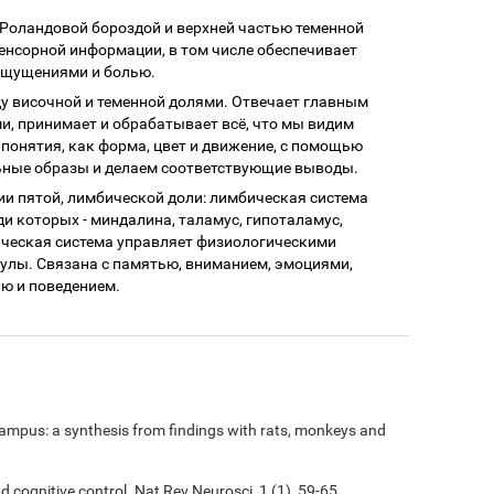
 Роландовой бороздой и верхней частью теменной
енсорной информации, в том числе обеспечивает
ощущениями и болью.
у височной и теменной долями. Отвечает главным
и, принимает и обрабатывает всё, что мы видим
 понятия, как форма, цвет и движение, с помощью
ные образы и делаем соответствующие выводы.
ии пятой, лимбической доли: лимбическая система
ди которых - миндалина, таламус, гипоталамус,
ическая система управляет физиологическими
улы. Связана с памятью, вниманием, эмоциями,
ю и поведением.
ampus: a synthesis from findings with rats, monkeys and
nd cognitive control. Nat Rev Neurosci, 1 (1), 59-65.