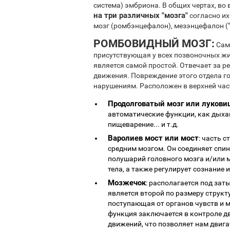
система) эмбриона. В общих чертах, во
на три различных "мозга"
согласно их
мозг (ромбэнцефалон), мезэнцефалон ("с
РОМБОВИДНЫЙ МОЗГ:
Сама
присутствующая у всех позвоночных жи
является самой простой. Отвечает за 
движения. Повреждение этого отдела г
нарушениям. Расположен в верхней част
Продолговатый мозг или лукови
автоматические функции, как дыхан
пищеварение... и т.д.
Варолиев мост или мост
: часть 
средним мозгом. Он соединяет спи
полушарий головного мозга и/или 
тела, а также регулирует сознание 
Мозжечок
: располагается под за
является второй по размеру структ
поступающая от органов чувств и м
функция заключается в контроле д
движений, что позволяет нам двигат