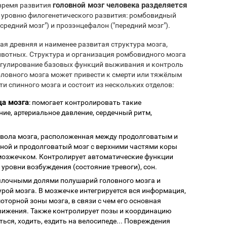
головной мозг человека разделяется
 время развития
 уровню филогенетического развития: ромбовидный
редний мозг") и прозэнцефалон ("передний мозг").
я древняя и наименее развитая структура мозга,
вотных. Структура и организация ромбовидного мозга
регулирование базовых функций выживания и контроль
оловного мозга может привести к смерти или тяжёлым
и спинного мозга и состоит из нескольких отделов:
ца мозга
: помогает контролировать такие
ие, артериальное давление, сердечный ритм,
ствола мозга, расположенная между продолговатым и
нной и продолговатый мозг с верхними частями коры
мозжечком. Контролирует автоматические функции
и уровни возбуждения (состояние тревоги), сон.
тылочными долями полушарий головного мозга и
урой мозга. В мозжечке интегрируется вся информация,
оторной зоны мозга, в связи с чем его основная
вижения. Также контролирует позы и координацию
ься, ходить, ездить на велосипеде... Повреждения