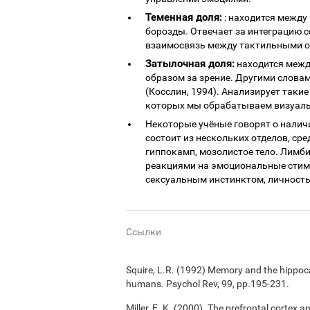
Теменная доля:
: находится между
борозды. Отвечает за интеграцию с
взаимосвязь между тактильными 
Затылочная доля:
находится межд
образом за зрение. Другими словам
(Косслин, 1994). Анализирует такие
которых мы обрабатываем визуаль
Некоторые учёные говорят о налич
состоит из нескольких отделов, сре
гиппокамп, мозолистое тело. Лимб
реакциями на эмоциональные стим
сексуальным инстинктом, личность
Ссылки
Squire, L.R. (1992) Memory and the hippoc
humans. Psychol Rev, 99, pp.195-231.
Miller, E. K. (2000). The prefrontal cortex a