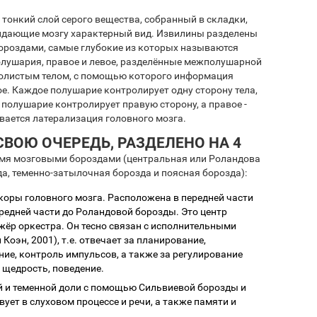
тонкий слой серого вещества, собранный в складки,
дающие мозгу характерный вид. Извилины разделены
ороздами, самые глубокие из которых называются
олушария, правое и левое, разделённые межполушарной
олистым телом, с помощью которого информация
ое. Каждое полушарие контролирует одну сторону тела,
 полушарие контролирует правую сторону, а правое -
вается латерализация головного мозга.
ВОЮ ОЧЕРЕДЬ, РАЗДЕЛЕНО НА 4
ьмя мозговыми бороздами (центральная или Роландова
а, теменно-затылочная борозда и поясная борозда):
коры головного мозга. Расположена в передней части
ередней части до Роландовой борозды. Это центр
жёр оркестра. Он тесно связан с исполнительными
Коэн, 2001), т.е. отвечает за планирование,
ние, контроль импульсов, а также за регулирование
 щедрость, поведение.
й и теменной доли с помощью Сильвиевой борозды и
ует в слуховом процессе и речи, а также памяти и