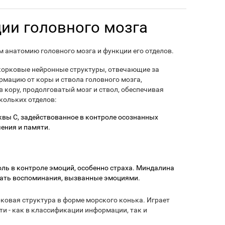
ии головного мозга
м анатомию головного мозга и функции его отделов.
орковые нейронные структуры, отвечающие за
мацию от коры и ствола головного мозга,
 кору, продолговатый мозг и ствол, обеспечивая
кольких отделов:
уквы С, задействованное в контроле осознанных
чения и памяти.
ь в контроле эмоций, особенно страха. Миндалина
вать воспоминания, вызванные эмоциями.
овая структура в форме морского конька. Играет
 - как в классификации информации, так и