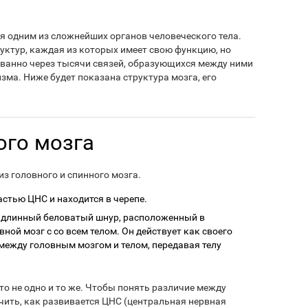
ся одним из сложнейших органов человеческого тела.
руктур, каждая из которых имеет свою функцию, но
ванно через тысячи связей, образующихся между ними
зма. Ниже будет показана структура мозга, его
ого мозга
з головного и спинного мозга.
астью ЦНС и находится в черепе.
 длинный беловатый шнур, расположенный в
ой мозг с со всем телом. Он действует как своего
ежду головным мозгом и телом, передавая телу
это не одно и то же. Чтобы понять различие между
чить, как развивается ЦНС (центральная нервная