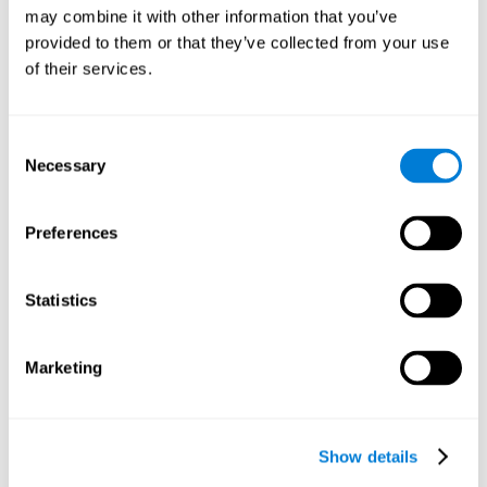
поскольку в этой игре нам нужно убирать объекты в
may combine it with other information that you’ve
определённом порядке. С помощью данного
provided to them or that they’ve collected from your use
упражнения для мозга можно улучшить навык
планирования. Хорошее планирование позволяет нам
of their services.
эффективно подготовить одно или несколько дел. Эта
способность необходима, например, для организации
рабочего распорядка дня.
Consent
Necessary
Selection
Пространственное восприятие:
в развивающей игре
Нужное усилие
нужно корректно воспринимать,
понимать пространство и управлять им, а также
Preferences
предвидеть, как поведёт себя тот или иной объект. Для
этого необходимо пространственное восприятие, и эту
способность мы можем тренировать с помощью данной
Statistics
игры. Хорошее пространственное восприятие позволяет
эффективно взаимодействовать с окружающим
пространством. Это особенно важно для некоторых
профессий, например, в архитектуре, дизайне или
Marketing
рисовании.
Другие релевантные
Show details
когнитивные способности: