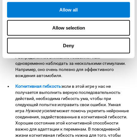
Allow all
Распределённое внимание:
в этой игре для мозга
необходимо одновременно сосредоточиться на
нескольких объектах и следить за тем, чтобы ни один из
Allow selection
них не повёл себя непредсказуемым образом, или сразу
обнаружить, если это случилось. Для этого мы
используем распределённое внимание, которое можно
Deny
укрепить с помощью игры
Нужное усилие
.
Распределённое внимание позволяет нам
одновременно наблюдать за несколькими стимулами.
Например, оно очень полезно для эффективного
вождения автомобиля.
Когнитивная гибкость:
если в этой игре у нас не
получается выполнить верную последовательность
действий, необходима гибкость ума, чтобы при
следующей попытке исправить свои ошибки. Умная
игра
Нужное усилие
может помочь укрепить нейронные
соединения, задействованные в когнитивной гибкости.
Хорошее состояние этой когнитивной способности
важно для адаптации к переменам. В повседневной
жизни когнитивная гибкость нужна для того, чтобы