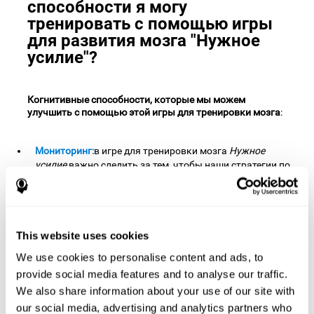
способности я могу
тренировать с помощью игры
для развития мозга "Нужное
усилие"?
Когнитивные способности, которые мы можем
улучшить с помощью этой игры для тренировки мозга
:
Мониторинг:
в игре для тренировки мозга
Нужное
усилие
важно следить за тем, чтобы наши стратегии по
удалению объектов были эффективными, в противном
случае придётся поменять план. За это отвечает навык
мониторинга, который можно укрепить, играя в эту
развивающую игру. Улучшение способности к
This website uses cookies
мониторингу может помочь нам не отклониться от
поставленной цели, например, не упустить главную тему
We use cookies to personalise content and ads, to
на собрании.
provide social media features and to analyse our traffic.
Планирование:
для успешного прохождения уровней в
We also share information about your use of our site with
умной игре
Нужное усилие
необходимо планирование,
our social media, advertising and analytics partners who