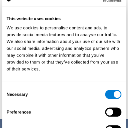
Планирование когнитивной
This website uses cookies
помощи
We use cookies to personalise content and ads, to
provide social media features and to analyse our traffic.
We also share information about your use of our site with
Комплекс инструментов, помогающих врачам,
our social media, advertising and analytics partners who
пациентам и лицам, осуществляющим уход,
may combine it with other information that you’ve
оптимизировать управление когнитивной
provided to them or that they’ve collected from your use
помощью, который, как было
of their services.
продемонстрировано, замедляет развитие
когнитивного снижения и улучшает качество
жизни.
Consent
Necessary
Selection
Попробуйте
Preferences