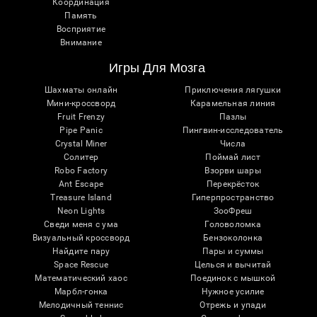
Координация
Память
Восприятие
Внимание
Игры Для Мозга
Шахматы онлайн
Приключения лягушки
Мини-кроссворд
Карамельная линия
Fruit Frenzy
Пазлы
Pipe Panic
Пингвин-исследователь
Crystal Miner
Числа
Солитер
Поймай лист
Robo Factory
Взорви шары
Ant Escape
Перекрёсток
Treasure Island
Гиперпространство
Neon Lights
ЗооФреш
Сведи меня с ума
Головоломка
Визуальный кроссворд
Бензоколонка
Найдите пару
Пары и суммы
Space Rescue
Целься и вычитай
Математический хаос
Поединок с мышкой
Марбл-гонка
Нужное усилие
Мелодичный теннис
Отрежь и упади