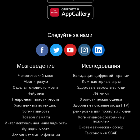
Следуйте за нами
Мозговедение
Исследования
Человеческий мозг
Валидация цифровой терапии
Мозг и разум
Компьютерные игры
Отделы головного мозга
Здоровые взрослые люди
Нейроны
Лётчики
Нейронная пластичность
Холистическая оценка
Умственный потенциал
Здоровые пожилые люди (iTV)
Когнитивность
Тренировка для пожилых людей
Потеря памяти
Когнитивное состояние у
пожилых
Интеллектуальная инвалидность
Систематический обзор
Функции мозга
Таксономия SG4D
Исполнительные функции