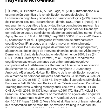
[1] Lubrini, G., Periáñez, J.A., & Ríos-Lago, M. (2009). Introducción a la
estimulación cognitiva y la rehabilitación neuropsicológica. En
Estimulación cognitiva y rehabilitación neuropsicológica (p.13). Rambla
del Poblenou 156, 08018 Barcelona: Editorial UOC. Shatil E (2013). ¿El
entrenamiento cognitivo y la actividad física combinados mejoran las
capacidades cognitivas más que cada uno por separado? Un ensayo
controlado de cuatro condiciones aleatorias entre adultos sanos. Front.
Aging Neurosci. 5:8. doi: 10.3389/fnagi.2013.00008. Korczyn dC, Peretz
C, Aharonson V, et al. - El programa informático de entrenamiento
cognitivo CogniFit produce una mejora mayor en el rendimiento
cognitivo que los clásicos juegos de ordenador: Estudio prospectivo,
aleatorizado, doble ciego de intervención en los ancianos. Alzheimer y
Demencia: El diario de la Asociación de Alzheimer de 2007, tres (3):
S171. Shatil E, Korczyn dC, Peretz C, et al. - Mejorar el rendimiento
cognitivo en pacientes ancianos con entrenamiento cognitivo
computarizado - El Alzheimer y a Demencia: El diario de la Asociación
de Alzheimer de 2008, cuatro (4): T492. Verghese J, J Mahoney,
Ambrosio AF, Wang C, Holtzer R. - Efecto de la rehabilitación cognitiva
en la marcha en personas mayores sedentarias - J Gerontol A Biol Sci
Med Sci. 2010 Dec;65(12):1338-43. Evelyn Shatil, Jaroslava Mikulecká,
Francesco Bellotti, Vladimír Burěs - Novel Television-Based Cognitive
Training Improves Working Memory and Executive Function - PLOS
ONE July 03, 2014. 10.1371/journal.pone.0101472. Gard T, Hölzel BK,
Lazar SW. The potential effects of meditation on age-related cognitive
decline: a systematic review. Ann N Y Acad Sci. 2014 Jan; 1307:89-103.
doi: 10.1111/nyas.12348. 2. Voss MW et al. Plasticity of brain networks
in a randomized intervention trial of exercise training in older adults.