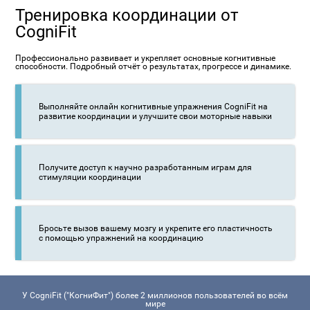
Тренировка координации от
CogniFit
Профессионально развивает и укрепляет основные когнитивные
способности. Подробный отчёт о результатах, прогрессе и динамике.
Выполняйте онлайн когнитивные упражнения CogniFit на
развитие координации и улучшите свои моторные навыки
Получите доступ к научно разработанным играм для
стимуляции координации
Бросьте вызов вашему мозгу и укрепите его пластичность
с помощью упражнений на координацию
У CogniFit ("КогниФит") более 2 миллионов пользователей во всём
мире