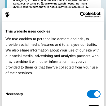
и увидеть, что мы способны выполнять то, что раньше
казалось сложным. Достижение целей позволяет нам
лучше себя чувствовать и повышает нашу самооценку.
Кроме того, это может благоприятно отразиться на нашем
социально-эмоциональном развитии, поскольку вера в
собственные силы и способности помогает нам лучше
взаимодействовать с окружающими.
This website uses cookies
We use cookies to personalise content and ads, to
provide social media features and to analyse our traffic.
Как укрепляются когнитивные
We also share information about your use of our site with
функции?
our social media, advertising and analytics partners who
may combine it with other information that you’ve
Тренировка координации от CogniFit ("КогниФит") является
provided to them or that they’ve collected from your use
вызовом для мозга, пропорциональным текущему когнитивному
состоянию пользователя, и предлагает задания в соответствии с
of their services.
потребностями каждого конкретного человека. Мозгу
необходимо приложить усилия, чтобы решить предлагаемую
CogniFit задачу. В результате приложенных усилий мозг сможет
адаптироваться к необходимым изменениям и дать
правильный ответ.
Consent
Necessary
Selection
Для адаптации к когнитивным требованиям тренировки
координации от CogniFit наш мозг оптимизирует свои
нейронные связи с помощью механизма нейропластичности.
Нейропластичность - это адаптивный механизм мозга,