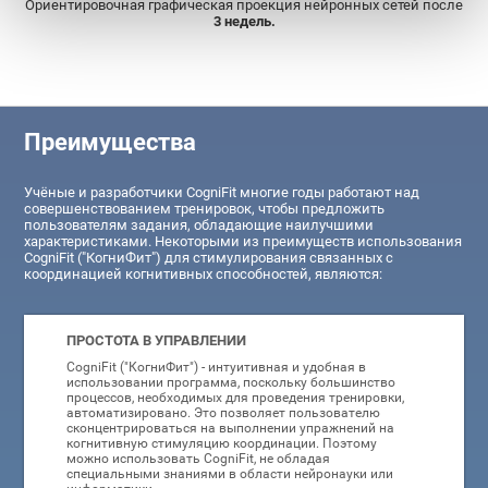
Ориентировочная графическая проекция нейронных сетей после
3 недель.
Преимущества
Учёные и разработчики CogniFit многие годы работают над
совершенствованием тренировок, чтобы предложить
пользователям задания, обладающие наилучшими
характеристиками. Некоторыми из преимуществ использования
CogniFit ("КогниФит") для стимулирования связанных с
координацией когнитивных способностей, являются:
ПРОСТОТА В УПРАВЛЕНИИ
CogniFit ("КогниФит") - интуитивная и удобная в
использовании программа, поскольку большинство
процессов, необходимых для проведения тренировки,
автоматизировано. Это позволяет пользователю
сконцентрироваться на выполнении упражнений на
когнитивную стимуляцию координации. Поэтому
можно использовать CogniFit, не обладая
специальными знаниями в области нейронауки или