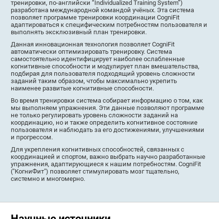
тренировки, по-английски “Individualized Training System”)
разработана международной командой учёных. Эта система
позволяет программе тренировки координации CogniFit
адаптироваться к специфическим потребностям пользователя и
выполнять эксклюзивный план тренировки.
Данная инновационная технология позволяет CogniFit
автоматически оптимизировать тренировку. Система
самостоятельно идентифицирует наиболее ослабленные
когнитивные способности и модулирует план вмешательства,
подбирая для пользователя подходящий уровень сложности
заданий таким образом, чтобы максимально укрепить
наименее развитые когнитивные способности.
Во время тренировки система собирает информацию о том, как
мы выполняем упражнения. Эти данные позволяют программе
не только регулировать уровень сложности заданий на
координацию, но и также определить когнитивное состояние
пользователя и наблюдать за его достижениями, улучшениями
и прогрессом.
Для укрепления когнитивных способностей, связанных с
координацией и спортом, важно выбрать научно разработанные
упражнения, адаптирующиеся к нашим потребностям. CogniFit
("КогниФит") позволяет стимулировать мозг тщательно,
системно и многомерно.
Научные источники