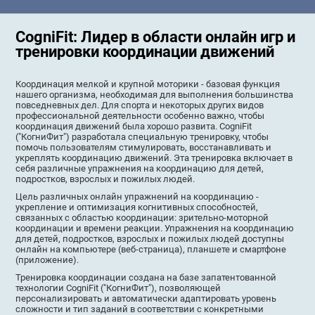
CogniFit: Лидер в области онлайн игр и
тренировки координации движений
Координация мелкой и крупной моторики - базовая функция
нашего организма, необходимая для выполнения большинства
повседневных дел. Для спорта и некоторых других видов
профессиональной деятельности особенно важно, чтобы
координация движений была хорошо развита. CogniFit
("КогниФит") разработала специальную тренировку, чтобы
помочь пользователям стимулировать, восстанавливать и
укреплять координацию движений. Эта тренировка включает в
себя различные упражнения на координацию для детей,
подростков, взрослых и пожилых людей.
Цель различных онлайн упражнений на координацию -
укрепление и оптимизация когнитивных способностей,
связанных с областью координации: зрительно-моторной
координации и времени реакции. Упражнения на координацию
для детей, подростков, взрослых и пожилых людей доступны
онлайн на компьютере (веб-страница), планшете и смартфоне
(приложение).
Тренировка координации создана на базе запатентованной
технологии CogniFit ("КогниФит"), позволяющей
персонализировать и автоматически адаптировать уровень
сложности и тип заданий в соответствии с конкретными