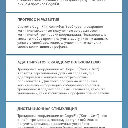
ознакомиться со своими последними результатами в
личном профиле CogniFit.
ПРОГРЕСС И РАЗВИТИЕ
Система CogniFit ("КогниФит") собирает и сохраняет
когнитивные данные, полученные во время сессии
когнитивной тренировки координации. Пользователь
может в любое время получить доступ к этим данным,
узнать о своей эволюции, улучшении и тенденциях
своего когнитивного профиля.
АДАПТИРУЕТСЯ К КАЖДОМУ ПОЛЬЗОВАТЕЛЮ
Тренировка координации от CogniFit ("КогниФит")
является персональной, другими словами, она
адаптируется к конкретным потребностям
пользователя. Для этого программа использует
когнитивную информацию, собираемую во время
тренировок, и создаёт план вмешательства, такой же
уникальный, как и когнитивный профиль пользователя.
ДИСТАНЦИОННАЯ СТИМУЛЯЦИЯ
Тренировка координации от CogniFit ("КогниФит") - это
онлайн тренировка, поэтому доступ к ней можно
получить с помощью различных устройств,
подключённых к интернету (компьютер, планшет или