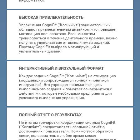
информатики.
ВЫСОКАЯ ПРИВЛЕКАТЕЛЬНОСТЬ
Упражнения CogniFit ("КогниФит") занимательны и
обладают привлекательным дизайном, что повышает
мотивацию пользователя. Если мы хотим
тренироваться в течение длительного времени, важно
получать удовольствие от выполняемых заданий.
Поэтому CogniFit выбрала мотивирующий и
увлекательный дизайн.
ИНТЕРАКТИВНЫЙ И ВИЗУАЛЬНЫЙ ФОРМАТ
Каждое задание CogniFit ("КогниФит") на стимуляцию
координации сопровождается точной и понятной
инструкцией. Это упрощает понимание и цель
выполняемого задания и помогает ознакомиться с
действиями, которые необходимо предпринять для
успешного выполнения упражнения.
ПОЛНЫЙ ОТЧЁТ О РЕЗУЛЬТАТАХ
По итогам тренировки координации система CogniFit
("КогниФит") предоставляет небольшой отчёт о
достижениях пользователя. Помимо этой обратной
связи, пользователь в любое время может