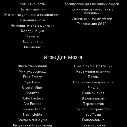
Когнитивность
Тренировка для пожилых людей
Потеря памяти
Когнитивное состояние у
пожилых
Интеллектуальная инвалидность
Систематический обзор
Функции мозга
Таксономия SG4D
Исполнительные функции
Координация
Память
Восприятие
Внимание
Игры Для Мозга
Шахматы онлайн
Приключения лягушки
Мини-кроссворд
Карамельная линия
Fruit Frenzy
Пазлы
Pipe Panic
Пингвин-исследователь
Crystal Miner
Числа
Солитер
Поймай лист
Robo Factory
Взорви шары
Ant Escape
Перекрёсток
Treasure Island
Гиперпространство
Neon Lights
ЗооФреш
Сведи меня с ума
Головоломка
Визуальный кроссворд
Бензоколонка