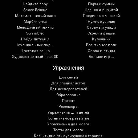
Найдите пару
Пары и суммы
Space Rescue
Целься и вычитай
Математический хаос
Поединок с мышкой
Марбл-гонка
Нужное усилие
Мелодичный теннис
Отрежь и упади
Scrambled
Скрести фишки
Найди питомца
Кувшинки
Музыкальные пары
Реактивное поле
Цветовая гонка
Слова и птицы
Художественный пазл 3D
Больше игр ...
Упражнения
Для семей
Для специалистов
Для исследователей
Образование
Патент
Реселлеры
Упражнения для детей
Когнитивное развитие
Упражнения для мозга
Тесты для мозга
Когнитивно-стимулирующая терапия