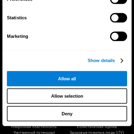
Statistics
Marketing
Show details
Следуйте за нами
Allow all
Мозговедение
Исследования
Allow selection
Человеческий мозг
Валидация цифровой терапии
Мозг и разум
Компьютерные игры
Deny
Отделы головного мозга
Здоровые взрослые люди
Нейроны
Лётчики
Нейронная пластичность
Холистическая оценка
Умственный потенциал
Здоровые пожилые люди (iTV)