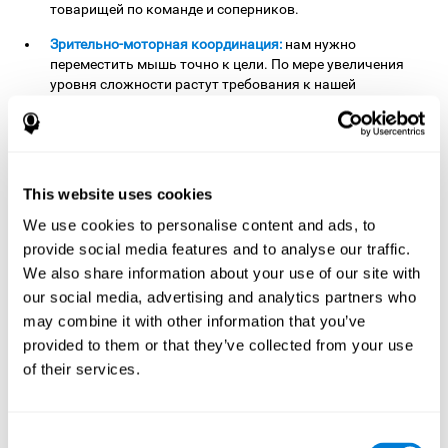
товарищей по команде и соперников.
Зрительно-моторная координация:
нам нужно
переместить мышь точно к цели. По мере увеличения
уровня сложности растут требования к нашей
координации. Играя в
Поединок с мышкой
, мы
заставляем наш мозг прилагать усилия, что может
способствовать укреплению этой когнитивной
способности. Хороший навык зрительно-моторной
координации крайне важен для эффективного
This website uses cookies
выполнения действий, где необходима точность рук.
Например, в баскетболе или обучении игре на
We use cookies to personalise content and ads, to
музыкальном инструменте.
provide social media features and to analyse our traffic.
We also share information about your use of our site with
Когнитивная гибкость:
сложность заданий растёт по
our social media, advertising and analytics partners who
мере увеличения уровня игры. Нам придётся в том
числе столкнуться с изменениями чувствительности
may combine it with other information that you’ve
мышки, или инверсией её движений. Усилия, которые
provided to them or that they’ve collected from your use
мы прилагаем, играя в эту игру, могут помочь нам
of their services.
стимулировать когнитивную гибкость. Улучшение этой
когнитивной способности важно для корректной
адаптации к изменениям окружающей среды. В
Consent
различных видах спорта и других повседневных делах