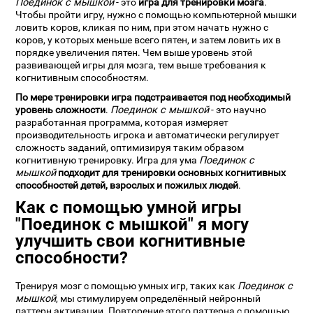
Поединок с мышкой
- это
игра для тренировки мозга
.
Чтобы пройти игру, нужно с помощью компьютерной мышки
ловить коров, кликая по ним, при этом начать нужно с
коров, у которых меньше всего пятен, и затем ловить их в
порядке увеличения пятен. Чем выше уровень этой
развивающей игры для мозга, тем выше требования к
когнитивным способностям.
По мере тренировки игра подстраивается под необходимый
уровень сложности
.
Поединок с мышкой
- это научно
разработанная программа, которая измеряет
производительность игрока и автоматически регулирует
сложность заданий, оптимизируя таким образом
когнитивную тренировку. Игра для ума
Поединок с
мышкой
подходит для тренировки основных когнитивных
способностей детей, взрослых и пожилых людей
.
Как с помощью умной игры
"Поединок с мышкой" я могу
улучшить свои когнитивные
способности?
Тренируя мозг с помощью умных игр, таких как
Поединок с
мышкой
, мы стимулируем определённый нейронный
паттерн активации. Повторение этого паттерна с помощью