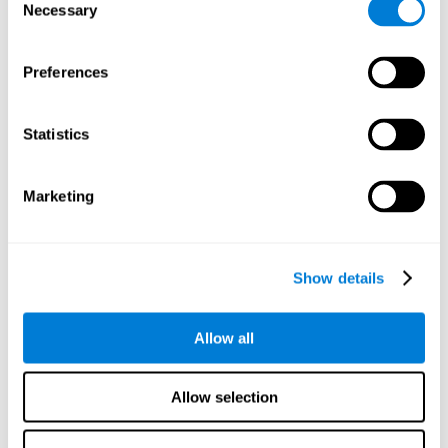
Necessary
мы должны оперативно адаптироваться к перемене
Selection
стратегии или ситуации, что мы можем делать
благодаря когнитивной гибкости.
Preferences
Другие релевантные
когнитивные способности:
Statistics
Мониторинг:
для достижения цели нам необходимо
Marketing
убедиться в том, что мы выполняем все требования, для
чего необходима способность к мониторингу. Игра в
Поединок с мышкой
позволяет стимулировать эту
когнитивную способность. Хорошая способность к
Show details
мониторингу позволяет нам осознавать, когда мы
отклоняемся от наших целей. Мы используем этот
когнитивный навык, чтобы убедиться в том, что мы
Allow all
действуем так, как планировали, например, в
соответствии с установленной игровой стратегией.
Allow selection
Время реакции:
в этой развивающей игре время
ограничено, поэтому нам следует как можно быстрее
кликать на нужные стимулы. Играя в
Поединок с