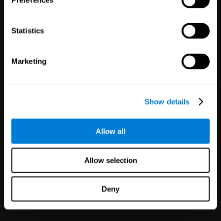
Preferences
Statistics
Клинические
Marketing
исследования
1,135
Испытания
Участники:
30,483
Show details
Снижение риска в
клинических испытаниях с
получением более надёжных
Allow all
результатов.
Allow selection
Deny