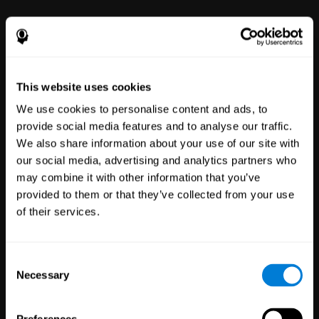
This website uses cookies
We use cookies to personalise content and ads, to
provide social media features and to analyse our traffic.
We also share information about your use of our site with
Благополучие
our social media, advertising and analytics partners who
сотрудников
may combine it with other information that you’ve
Компании:
51
provided to them or that they’ve collected from your use
Сотрудники:
298
of their services.
Наша онлайн-платформа
ментального благополучия
позволяет улучшить своё
самочувствие с помощью
Consent
простых инструментов.
Necessary
Selection