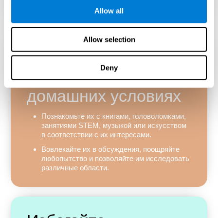
трудностей.
Allow all
Allow selection
Обеспечьте
Deny
развитие в
домашних условиях
Познакомьте их с книгами, головоломками,
занятиями STEM, музыкой или искусством
в соответствии с их интересами.
Вовлекайте их в обсуждения, поощряйте
любопытство и позволяйте им исследовать
различные области.