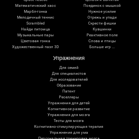
Математический хаос
Поединок с мышкой
Марбл-гонка
Нужное усилие
Мелодичный теннис
Отрежь и упади
Scrambled
Скрести фишки
Найди питомца
Кувшинки
Музыкальные пары
Реактивное поле
Цветовая гонка
Слова и птицы
Художественный пазл 3D
Больше игр ...
Упражнения
Для семей
Для специалистов
Для исследователей
Образование
Патент
Реселлеры
Упражнения для детей
Когнитивное развитие
Упражнения для мозга
Тесты для мозга
Когнитивно-стимулирующая терапия
Упражнения для ума
Персональная тренировка мозга