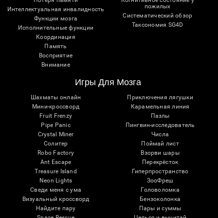
пожилых
Интеллектуальная инвалидность
Систематический обзор
Функции мозга
Таксономия SG4D
Исполнительные функции
Координация
Память
Восприятие
Внимание
Игры Для Мозга
Шахматы онлайн
Приключения лягушки
Мини-кроссворд
Карамельная линия
Fruit Frenzy
Пазлы
Pipe Panic
Пингвин-исследователь
Crystal Miner
Числа
Солитер
Поймай лист
Robo Factory
Взорви шары
Ant Escape
Перекрёсток
Treasure Island
Гиперпространство
Neon Lights
ЗооФреш
Сведи меня с ума
Головоломка
Визуальный кроссворд
Бензоколонка
Найдите пару
Пары и суммы
Space Rescue
Целься и вычитай