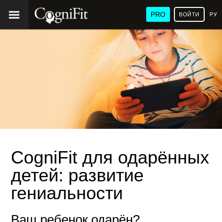
PRO
ВОЙТИ
РУ
CogniFit для одарённых
детей: развитие
гениальности
Ваш ребенок одарён?