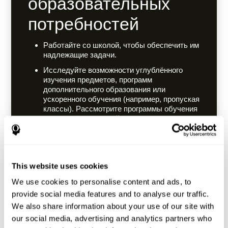
образовательных
потребностей
Работайте со школой, чтобы обеспечить им
надлежащие задачи.
Исследуйте возможности углублённого
изучения предметов, программ
дополнительного образования или
ускоренного обучения (например, пропуская
классы). Рассмотрите программы обучения
для одарённых детей, если они доступны.
This website uses cookies
Поощряйте настрой
We use cookies to personalise content and ads, to
на развитие
provide social media features and to analyse our traffic.
We also share information about your use of our site with
Научите принимать вызовы и извлекать
our social media, advertising and analytics partners who
уроки из неудач, а не ожидать, что всё