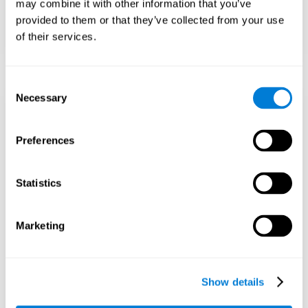
may combine it with other information that you’ve
придет само собой.
provided to them or that they’ve collected from your use
Сосредоточьтесь на усилиях и
of their services.
устойчивости, а не только на интеллекте.
Consent
Necessary
Selection
Поддержка
социального и
Preferences
эмоционального
Statistics
развития
Marketing
Одарённые дети могут чувствовать себя
изолированными от сверстников.
Поощряйте дружбу с интеллектуальными и
эмоциональными единомышленниками.
Show details
Помогите им развить эмоциональный
интеллект и навыки преодоления