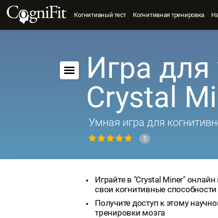
Когнитивный тест
Когнитивная тренировка
Н
Игра для 
Crystal M
Умная игра для когнитивн
5
Играйте в "Crystal Miner" онлайн
свои когнитивные способности
Получите доступ к этому научно
тренировки мозга