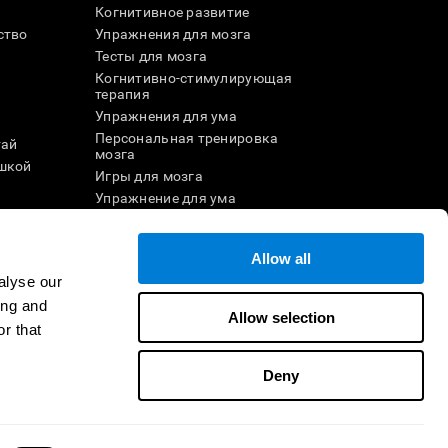
Когнитивное развитие
ство
Упражнения для мозга
Тесты для мозга
Когнитивно-стимулирующая
терапия
Упражнения для ума
Персональная тренировка
тай
мозга
шкой
Игры для мозга
Упражнение для ума
и
Онлайн-игры для памяти
Увлекательные
математические игры
Allow all
ле
Понимание прочитанного
alyse our
Одарённые дети
ing and
Allow selection
Мозговые баттлы
r that
Тест на IQ
Deny
ртнёром
Стать реселлером
Свяжитесь с нами