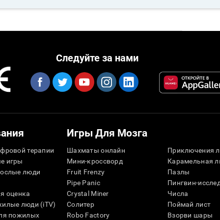
Следуйте за нами
вания
Игры Для Мозга
фровой терапии
Шахматы онлайн
Приключения л
е игры
Мини-кроссворд
Карамельная л
рослые люди
Fruit Frenzy
Пазлы
Pipe Panic
Пингвин-иссле
я оценка
Crystal Miner
Числа
илые люди (iTV)
Солитер
Поймай лист
для пожилых
Robo Factory
Взорви шары