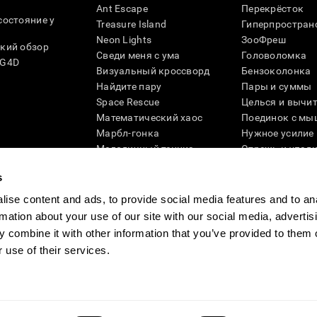
Ant Escape
Перекрёсток
состояние у
Treasure Island
Гиперпростран
Neon Lights
ЗооФреш
кий обзор
Сведи меня с ума
Головоломка
SG4D
Визуальный кроссворд
Бензоколонка
Найдите пару
Пары и суммы
Space Rescue
Целься и вычи
Математический хаос
Поединок с мы
Марбл-гонка
Нужное усилие
Мелодичный теннис
Отрежь и упад
Scrambled
Скрести фишки
s
Найди питомца
Кувшинки
Музыкальные пары
Реактивное по
ise content and ads, to provide social media features and to an
Цветовая гонка
Слова и птицы
rmation about your use of our site with our social media, advertis
Художественный пазл 3D
Больше игр ...
 combine it with other information that you’ve provided to them o
 use of their services.
ности
Руководство компании
Новости CogniFit
Media Kit
Станьте па