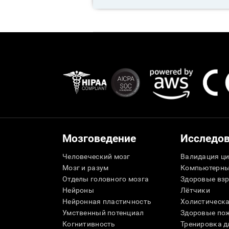
Мозговедение
Исследо
Человеческий мозг
Валидация ци
Мозг и разум
Компьютерны
Отделы головного мозга
Здоровые вз
Нейроны
Лётчики
Нейронная пластичность
Холистическа
Умственный потенциал
Здоровые пож
Когнитивность
Тренировка 