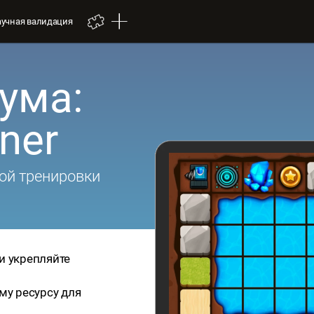
аучная валидация
ума:
iner
ой тренировки
 и укрепляйте
му ресурсу для