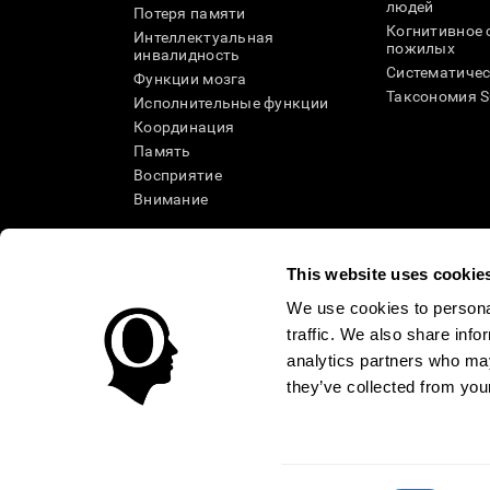
людей
Потеря памяти
Когнитивное 
Интеллектуальная
пожилых
инвалидность
Систематичес
Функции мозга
Таксономия 
Исполнительные функции
Координация
Память
Восприятие
Внимание
This website uses cookie
We use cookies to personal
traffic. We also share info
analytics partners who may
they’ve collected from your
Условия использования
Политика Конфиденциаль
Помощь
Заявление о доступности
Центр доверия