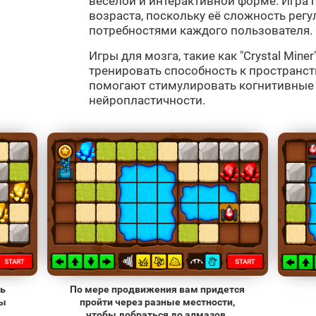
весёлой и интерактивной форме. Игра 
возраста, поскольку её сложность регу
потребностями каждого пользователя.
Игры для мозга, такие как "Crystal Miner
тренировать способность к пространс
помогают стимулировать когнитивные 
нейропластичности.
ь
По мере продвижения вам придется
зы
пройти через разные местности,
чтобы добраться до алмазов.