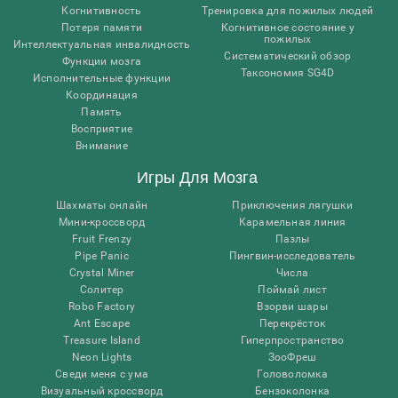
Когнитивность
Тренировка для пожилых людей
Потеря памяти
Когнитивное состояние у
пожилых
Интеллектуальная инвалидность
Систематический обзор
Функции мозга
Таксономия SG4D
Исполнительные функции
Координация
Память
Восприятие
Внимание
Игры Для Мозга
Шахматы онлайн
Приключения лягушки
Мини-кроссворд
Карамельная линия
Fruit Frenzy
Пазлы
Pipe Panic
Пингвин-исследователь
Crystal Miner
Числа
Солитер
Поймай лист
Robo Factory
Взорви шары
Ant Escape
Перекрёсток
Treasure Island
Гиперпространство
Neon Lights
ЗооФреш
Сведи меня с ума
Головоломка
Визуальный кроссворд
Бензоколонка