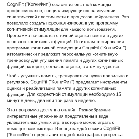
CogniFit ("КогниФит")
состоит из опытной команды
профессионалов, специализирующихся на изучении
синаптической пластичности и процессов нейрогенеза. Это
позволило создать
персонализированную программу
когнитивной стимуляции
для каждого пользователя.
Программа начинается с точной оценки памяти и других
основных когнитивных функций. По итогам тестирования
программа когнитивной стимуляции
CogniFit ("КогниФит")
автоматически предложит персональную когнитивную
тренировку для улучшения памяти и других когнитивных
функций, которые, согласно оценке, в этом нуждаются.
Чтобы улучшить память, тренироваться нужно правильно и
регулярно.
CogniFit ("КогниФит")
предлагает инструменты
оценки и реабилитации памяти и других когнитивных
функций.
Для корректной стимуляции необходимо 15
минут в день, два или три раза в неделю.
Эта программа доступна онлайн
. Разнообразные
интерактивные упражнения представлены в виде
увлекательных умных игр, в которые можно играть с
помощью компьютера. В конце каждой сессии
CogniFit
("КогниФит") представит подробный график прогресса