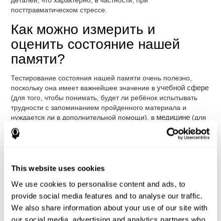
деталей, что характерно, в частности, при
посттравматическом стрессе.
Как можно измерить и
оценить состояние нашей
памяти?
Тестирование состояния нашей памяти очень полезно,
поскольку она имеет важнейшее значение в
учебной сфере
(для того, чтобы понимать, будет ли ребёнок испытывать
трудности с запоминанием пройденного материала и
нуждается ли в дополнительной помощи), в
медицине
(для
того, чтобы понимать, будет ли помнить пациент какие ему
нужно принимать лекарства, может ли он быть
самостоятельным или ему необходима помощь), на
работе
(для того, чтобы понимать, может ли человек занимать
определённую должность) и в
нашей повседневной жизни
This website uses cookies
С помощью комплексного
нейропсихологического
We use cookies to personalise content and ads, to
тестирования
можно надёжно и эффективно измерить
provide social media features and to analyse our traffic.
память и другие когнитивные функции
.
CogniFit
We also share information about your use of our site with
("КогниФит")
предлагает серию тестов, которые оценивают
our social media, advertising and analytics partners who