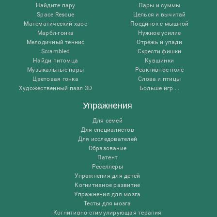
Найдите пару
Пары и суммы
Space Rescue
Целься и вычитай
Математический хаос
Поединок с мышкой
Марбл-гонка
Нужное усилие
Мелодичный теннис
Отрежь и упади
Scrambled
Скрести фишки
Найди питомца
Кувшинки
Музыкальные пары
Реактивное поле
Цветовая гонка
Слова и птицы
Художественный пазл 3D
Больше игр ...
Упражнения
Для семей
Для специалистов
Для исследователей
Образование
Патент
Реселлеры
Упражнения для детей
Когнитивное развитие
Упражнения для мозга
Тесты для мозга
Когнитивно-стимулирующая терапия