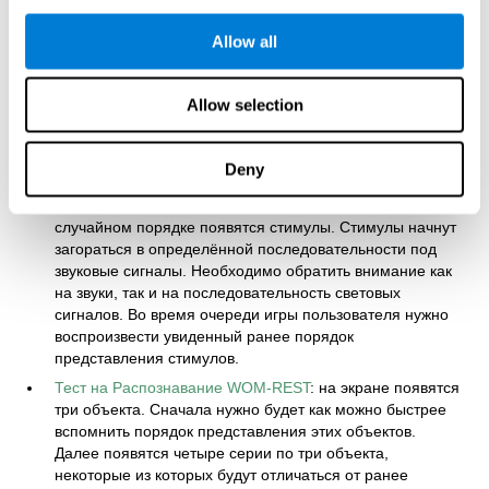
Тест-Расследование REST-COM
: в течение короткого
промежутка времени будут представлены объекты.
Allow all
Далее как можно быстрее нужно будет выбрать слово,
соответствующее показанному изображению.
Allow selection
Тест Идентификации COM-NAM
: объекты будут
представлены с помощью изображения или звука.
Необходимо ответить в каком формате объект был
Deny
показан в последний раз и был ли показан вообще.
Тест на Концентрацию VISMEM-PLAN
: на экране в
случайном порядке появятся стимулы. Стимулы начнут
загораться в определённой последовательности под
звуковые сигналы. Необходимо обратить внимание как
на звуки, так и на последовательность световых
сигналов. Во время очереди игры пользователя нужно
воспроизвести увиденный ранее порядок
представления стимулов.
Тест на Распознавание WOM-REST
: на экране появятся
три объекта. Сначала нужно будет как можно быстрее
вспомнить порядок представления этих объектов.
Далее появятся четыре серии по три объекта,
некоторые из которых будут отличаться от ранее