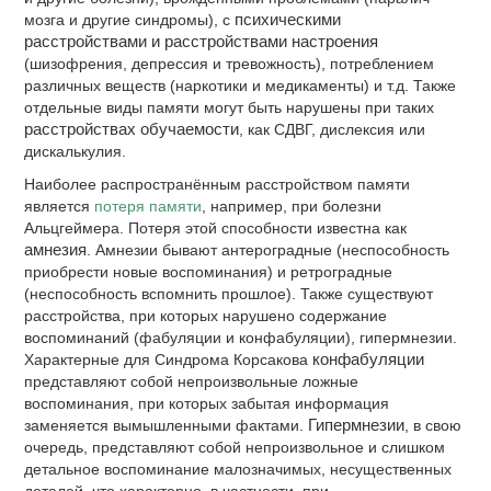
мозга и другие синдромы), с
психическими
расстройствами и расстройствами настроения
(шизофрения, депрессия и тревожность), потреблением
различных веществ (наркотики и медикаменты) и т.д. Также
отдельные виды памяти могут быть нарушены при таких
расстройствах обучаемости
, как СДВГ, дислексия или
дискалькулия.
Наиболее распространённым расстройством памяти
является
потеря памяти
, например, при болезни
Альцгеймера. Потеря этой способности известна как
амнезия
. Амнезии бывают антероградные (неспособность
приобрести новые воспоминания) и ретроградные
(неспособность вспомнить прошлое). Также существуют
расстройства, при которых нарушено содержание
воспоминаний (фабуляции и конфабуляции), гипермнезии.
Характерные для Синдрома Корсакова
конфабуляции
представляют собой непроизвольные ложные
воспоминания, при которых забытая информация
заменяется вымышленными фактами.
Гипермнезии
, в свою
очередь, представляют собой непроизвольное и слишком
детальное воспоминание малозначимых, несущественных