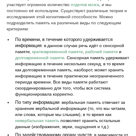
участвует огромное количество
отделов мозга
, и мы
постоянно её используем. Существуют различные теории и
исследования этой когнитивной способности. Можно
подразделить память на различные виды по следующим
критериям:
По времени, в течение которого удерживается
информация
: в данном случае речь идёт о сенсорной
памяти,
кратковременной памяти
,
рабочей памяти
и
долговременной памяти
. Сенсорная память удерживает
информацию в течение нескольких секунд, в то время
как долговременная память, наоборот, может хранить
информацию в течение практически неограниченного
периода времени. Все виды памяти работают
скоординированно для того, чтобы вся система
функционировала корректно.
По типу информации
: вербальная память отвечает за
хранение вербальной информации (то, что мы читаем,
или слова, которые мы слышим), в то время как
невербальная память
позволяет хранить остальные
данные (изображения, звуки, ощущения и т.д.).
По задействованному органу чувств
: в зависимости от