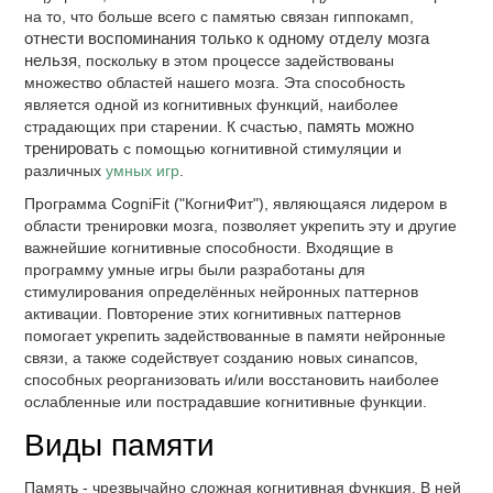
на то, что больше всего с памятью связан гиппокамп,
отнести воспоминания только к одному отделу мозга
нельзя
, поскольку в этом процессе задействованы
множество областей нашего мозга. Эта способность
является одной из когнитивных функций, наиболее
страдающих при старении. К счастью,
память можно
тренировать
с помощью когнитивной стимуляции и
различных
умных игр
.
Программа CogniFit ("КогниФит"), являющаяся лидером в
области тренировки мозга, позволяет укрепить эту и другие
важнейшие когнитивные способности. Входящие в
программу умные игры были разработаны для
стимулирования определённых нейронных паттернов
активации. Повторение этих когнитивных паттернов
помогает укрепить задействованные в памяти нейронные
связи, а также содействует созданию новых синапсов,
способных реорганизовать и/или восстановить наиболее
ослабленные или пострадавшие когнитивные функции.
Виды памяти
Память - чрезвычайно сложная когнитивная функция. В ней