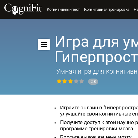
Когнитивный тест
Когнитивная тренировка
Н
Игра для у
Гиперпрос
Умная игра для когнитивн
2.8
Играйте онлайн в "Гиперпростра
улучшайте свои когнитивные с
Получите доступ к этой научно
программе тренировки мозга
Бросьте вызов вашему мозгу