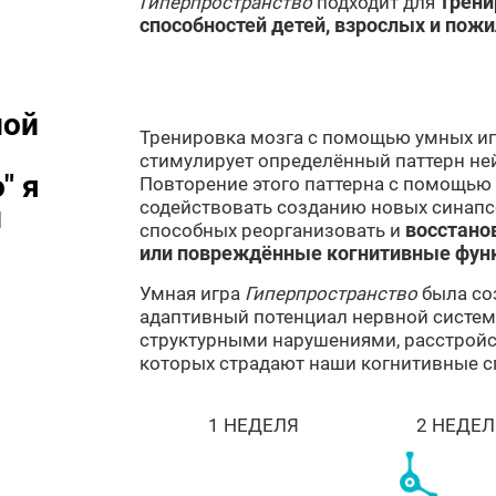
Гиперпространство
подходит для
трени
способностей детей, взрослых и пож
ной
Тренировка мозга с помощью умных игр
стимулирует определённый паттерн не
" я
Повторение этого паттерна с помощью
содействовать созданию новых синапсо
и
способных реорганизовать и
восстано
или повреждённые когнитивные фун
Умная игра
Гиперпространство
была со
адаптивный потенциал нервной систе
структурными нарушениями, расстройс
которых страдают наши когнитивные с
1 НЕДЕЛЯ
2 НЕДЕЛ