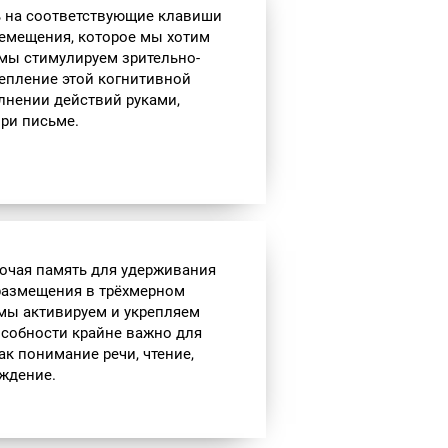
ь на соответствующие клавиши
еремещения, которое мы хотим
мы стимулируем зрительно-
репление этой когнитивной
лнении действий руками,
при письме.
бочая память для удерживания
 размещения в трёхмерном
 мы активируем и укрепляем
особности крайне важно для
к понимание речи, чтение,
уждение.