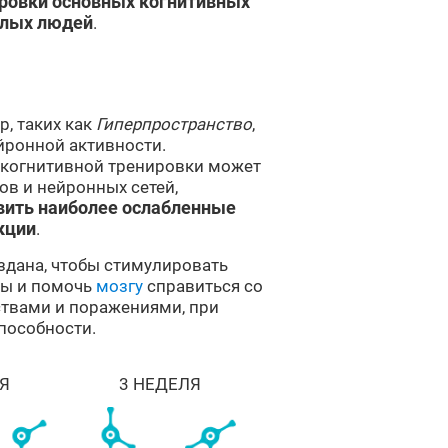
ровки основных когнитивных
илых людей
.
, таких как
Гиперпространство
,
йронной активности.
 когнитивной тренировки может
в и нейронных сетей,
вить наиболее ослабленные
кции
.
здана, чтобы стимулировать
мы и помочь
мозгу
справиться со
твами и поражениями, при
пособности.
Я
3 НЕДЕЛЯ