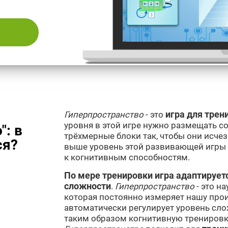
Гиперпространство
- это
игра для трен
уровня в этой игре нужно размещать 
": в
трёхмерные блоки так, чтобы они исче
ся?
выше уровень этой развивающей игры 
к когнитивным способностям.
По мере тренировки игра адаптирует
сложности
.
Гиперпространство
- это н
которая постоянно измеряет нашу про
автоматически регулирует уровень сл
таким образом когнитивную тренировку