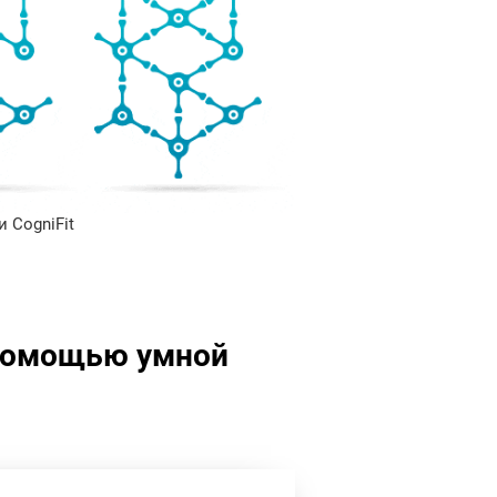
 CogniFit
 помощью умной