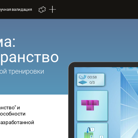
аучная валидация
ма:
транство
ой тренировки
нство" и
пособности
 разработанной