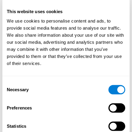
создали онлайн версию, сочетающую изображение и текст.
В этой игре пользователям нужно добавлять в кроссворд
первую букву названия объекта, появляющегося на экране
This website uses cookies
справа. Основная цель этой игры - стимулировать
We use cookies to personalise content and ads, to
различные познавательные способности с помощью
увлекательного упражнения.
provide social media features and to analyse our traffic.
Как умная игра "Визуальный
We also share information about your use of our site with
кроссворд" помогает улучшить
our social media, advertising and analytics partners who
мои когнитивные способности?
may combine it with other information that you’ve
provided to them or that they’ve collected from your use
Тренировка с помощью таких игр, как "Визуальный
of their services.
кроссворд" от CogniFit, стимулирует определённый паттерн
нейронной активации. Регулярное повторение и стимуляция
этого паттерна может способствовать созданию новых
Consent
синапсов, реорганизации нейронных сетей и
восстановлению ослабленных или повреждённых
Necessary
Selection
когнитивных функций.
Игра "Визуальный кроссворд" помогает тренировать
Preferences
рабочую память, память на имена и восприятие. Регулярная
стимуляция этих способностей может способствовать
созданию новых синапсов, реорганизации нейронных сетей
и улучшению когнитивных функций.
Statistics