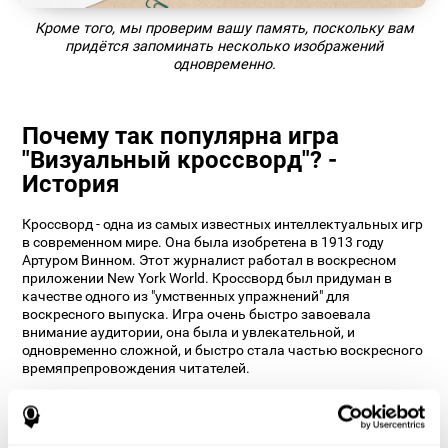
Кроме того, мы проверим вашу память, поскольку вам
придётся запоминать несколько изображений
одновременно.
Почему так популярна игра
"Визуальный кроссворд"? -
История
Кроссворд - одна из самых известных интеллектуальных игр
в современном мире. Она была изобретена в 1913 году
Артуром Винном. Этот журналист работал в воскресном
приложении New York World. Кроссворд был придуман в
качестве одного из "умственных упражнений" для
воскресного выпуска. Игра очень быстро завоевала
внимание аудитории, она была и увлекательной, и
одновременно сложной, и быстро стала частью воскресного
времяпрепровождения читателей.
На сегодняшний день созданы тысячи версий этой игры, и
по прошествии более века она до сих пор является одним из
лучших способов стимулирования ума. Дизайнеры CogniFit