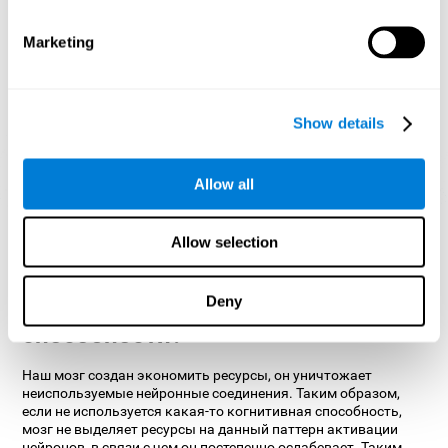
1 НЕДЕЛЯ
2 НЕДЕЛЯ
3 НЕДЕЛЯ
Marketing
Show details
Allow all
Ориентировочная графическая проекция нейронных сетей
после 3 недель.
Allow selection
Что происходит, когда я не
Deny
тренирую свои когнитивные
способности?
Наш мозг создан экономить ресурсы, он уничтожает
неиспользуемые нейронные соединения. Таким образом,
если не используется какая-то когнитивная способность,
мозг не выделяет ресурсы на данный паттерн активации
нейронов, в связи с чем он постепенно ослабевает. Таким