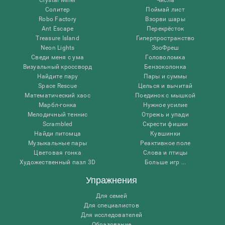
Солитер
Поймай лист
Robo Factory
Взорви шары
Ant Escape
Перекрёсток
Treasure Island
Гиперпространство
Neon Lights
ЗооФреш
Сведи меня с ума
Головоломка
Визуальный кроссворд
Бензоколонка
Найдите пару
Пары и суммы
Space Rescue
Целься и вычитай
Математический хаос
Поединок с мышкой
Марбл-гонка
Нужное усилие
Мелодичный теннис
Отрежь и упади
Scrambled
Скрести фишки
Найди питомца
Кувшинки
Музыкальные пары
Реактивное поле
Цветовая гонка
Слова и птицы
Художественный пазл 3D
Больше игр ...
Упражнения
Для семей
Для специалистов
Для исследователей
Образование