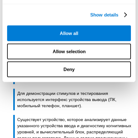
его когнитивными способностями.
Show details
C) Индивидуальная тренировка, основанная на
результатах теста.
Allow all
В соответствии с результатами предлагаются одно или
несколько заданий, связанных с каждой когнитивной
способностью.
Allow selection
Предлагается первое задание для тренировки
когнитивной способности, и результаты этого задания
Deny
используются для контроля одного или нескольких
заданий.
Для демонстрации стимулов и тестирования
используется интерфекс устройства вывода (ПК,
мобильный телефон, планшет).
Существует устройство, которое анализирует данные
указанного устройства ввода и диагностику когнитивных
уровней, и вычислительный блок, распределяющий