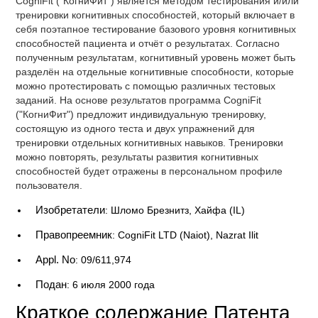
CogniFit ("КогниФит") является методом тестирования и/или
тренировки когнитивных способностей, который включает в
себя поэтапное тестирование базового уровня когнитивных
способностей пациента и отчёт о результатах. Согласно
полученным результатам, когнитивный уровень может быть
разделён на отдельные когнитивные способности, которые
можно протестировать с помощью различных тестовых
заданий. На основе результатов программа CogniFit
("КогниФит") предложит индивидуальную тренировку,
состоящую из одного теста и двух упражнений для
тренировки отдельных когнитивных навыков. Тренировки
можно повторять, результаты развития когнитивных
способностей будет отражены в персональном профиле
пользователя.
Изобретатели
: Шломо Брезнитз, Хайфа (IL)
Правопреемник
: CogniFit LTD (Naiot), Nazrat Ilit
Appl. No
: 09/611,974
Подан
: 6 июля 2000 года
Краткое содержание Патента