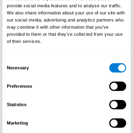
когнитивные способности распределяются в
provide social media features and to analyse our traffic.
зависимости от оценки.
We also share information about your use of our site with
our social media, advertising and analytics partners who
Анализируются данные о: сложных и непрерывных
may combine it with other information that you’ve
моторных навыках, необходимом для перемещения
provided to them or that they’ve collected from your use
стимула времени, плавности движения, координации в
of their services.
системе "глаз-рука", "глаз-глаз" и "глаз-нога".
Для хранения всех результатов анализа создаётся база
данных.
Consent
Necessary
Selection
Устройство ввода и вывода движения демонстрирует
стимул.
Preferences
Имеется анализатор, который анализирует данные
входного устройства и диагностики когнитивных
Statistics
уровней, кроме того, вычислительный блок назначает
пользователю задания. Эти задания предназначены
для тренировок когнитивных уровней пользователя.
Marketing
Когнитивный уровнь пользователя будет определяться