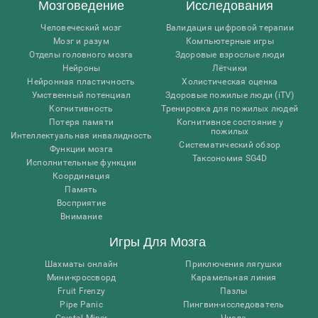
Мозговедение
Исследования
Человеческий мозг
Валидация цифровой терапии
Мозг и разум
Компьютерные игры
Отделы головного мозга
Здоровые взрослые люди
Нейроны
Лётчики
Нейронная пластичность
Холистическая оценка
Умственный потенциал
Здоровые пожилые люди (iTV)
Когнитивность
Тренировка для пожилых людей
Потеря памяти
Когнитивное состояние у
пожилых
Интеллектуальная инвалидность
Систематический обзор
Функции мозга
Таксономия SG4D
Исполнительные функции
Координация
Память
Восприятие
Внимание
Игры Для Мозга
Шахматы онлайн
Приключения лягушки
Мини-кроссворд
Карамельная линия
Fruit Frenzy
Пазлы
Pipe Panic
Пингвин-исследователь
Crystal Miner
Числа