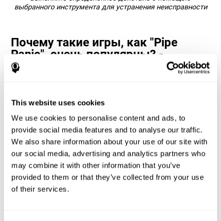
выбранного инструмента для устранения неисправности
Почему такие игры, как "Pipe
Panic", очень популярны? -
История
Игры на время реакции и зрительно-моторную
координацию, такие как "Pipe Panic", помогают
This website uses cookies
пользователям управлять своими когнитивными ресурсами
для оптимизации своей продуктивности. Это помогает им
We use cookies to personalise content and ads, to
ставить всё более сложные цели, которые потребуют
provide social media features and to analyse our traffic.
большей развитости задействованных когнитивных
способностей, что также способствует их стимуляции.
We also share information about your use of our site with
Как игра "Pipe Panic" помогает
our social media, advertising and analytics partners who
улучшить мои когнитивные
may combine it with other information that you’ve
способности?
provided to them or that they’ve collected from your use
of their services.
Игра "Pipe Panic" стимулирует определённый паттерн
нейронной активации. Последовательное повторение и
тренировка этого паттерна может помочь оптимизировать