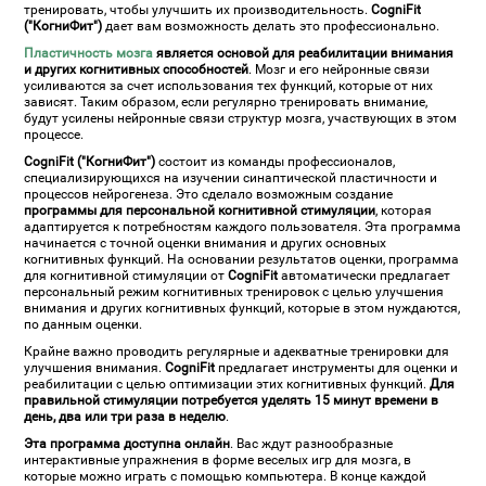
тренировать, чтобы улучшить их производительность.
CogniFit
("КогниФит")
дает вам возможность делать это профессионально.
Пластичность мозга
является основой для реабилитации внимания
и других когнитивных способностей
. Мозг и его нейронные связи
усиливаются за счет использования тех функций, которые от них
зависят. Таким образом, если регулярно тренировать внимание,
будут усилены нейронные связи структур мозга, участвующих в этом
процессе.
CogniFit ("КогниФит")
состоит из команды профессионалов,
специализирующихся на изучении синаптической пластичности и
процессов нейрогенеза. Это сделало возможным создание
программы для персональной когнитивной стимуляции
, которая
адаптируется к потребностям каждого пользователя. Эта программа
начинается с точной оценки внимания и других основных
когнитивных функций. На основании результатов оценки, программа
для когнитивной стимуляции от
CogniFit
автоматически предлагает
персональный режим когнитивных тренировок с целью улучшения
внимания и других когнитивных функций, которые в этом нуждаются,
по данным оценки.
Крайне важно проводить регулярные и адекватные тренировки для
улучшения внимания.
CogniFit
предлагает инструменты для оценки и
реабилитации с целью оптимизации этих когнитивных функций.
Для
правильной стимуляции потребуется уделять 15 минут времени в
день, два или три раза в неделю
.
Эта программа доступна онлайн
. Вас ждут разнообразные
интерактивные упражнения в форме веселых игр для мозга, в
которые можно играть с помощью компьютера. В конце каждой