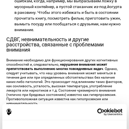
ошибкам, когда, например, мы выбрасываем ложку в
мусорный контейнер, а пустой стаканчик из-под йогурта
в раковину. Чтобы этого избежать и быть в состоянии
прочитать книгу, посмотреть фильм, приготовить ужин,
вымыть посуду или пообщаться с друзьями, нам нужно
внимание.
СДВГ, невнимательность и другие
расстройства, связанные с проблемами
внимания
Внимание необходимо для функционирования других когнитивных
способностей и, следовательно,
нарушение внимания может
препятствовать выполнению многих повседневных задач
. Однако,
следует учитывать, что наш уровень внимания может меняться в
течение дня или при определенных обстоятельствах без наличия
каких-либо патологий. Это происходит под влиянием таких факторов,
как сонливость, усталость, высокая температура, употребление
лекарств или наркотиков и т.д. Состояние чрезмерного внимания
(типично при бредовых состояниях) известно как гиперпрозексия.
Противоположная ситуация известна как гипопрозексия или
невнимательность.
Наиболее известным расстройством внимания, вероятно, является
Синдром дефицита внимания с гиперактивностью (СДВГ)
или без
гиперактивности (СДВ). Это расстройство приводит к трудностям
при управлении и контроле процессов внимания и поведения в
целом. Было установлено, что мозг людей, страдающих СДВГ, имеет