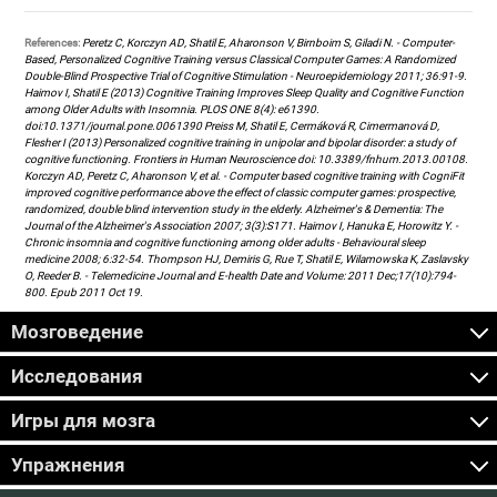
References:
Peretz C, Korczyn AD, Shatil E, Aharonson V, Birnboim S, Giladi N. - Computer-
Based, Personalized Cognitive Training versus Classical Computer Games: A Randomized
Double-Blind Prospective Trial of Cognitive Stimulation - Neuroepidemiology 2011; 36:91-9.
Haimov I, Shatil E (2013) Cognitive Training Improves Sleep Quality and Cognitive Function
among Older Adults with Insomnia. PLOS ONE 8(4): e61390.
doi:10.1371/journal.pone.0061390 Preiss M, Shatil E, Cermáková R, Cimermanová D,
Flesher I (2013) Personalized cognitive training in unipolar and bipolar disorder: a study of
cognitive functioning. Frontiers in Human Neuroscience doi: 10.3389/fnhum.2013.00108.
Korczyn AD, Peretz C, Aharonson V, et al. - Computer based cognitive training with CogniFit
improved cognitive performance above the effect of classic computer games: prospective,
randomized, double blind intervention study in the elderly. Alzheimer's & Dementia: The
Journal of the Alzheimer's Association 2007; 3(3):S171. Haimov I, Hanuka E, Horowitz Y. -
Chronic insomnia and cognitive functioning among older adults - Behavioural sleep
medicine 2008; 6:32-54. Thompson HJ, Demiris G, Rue T, Shatil E, Wilamowska K, Zaslavsky
O, Reeder B. - Telemedicine Journal and E-health Date and Volume: 2011 Dec;17(10):794-
800. Epub 2011 Oct 19.
Мозговедение
Исследования
Игры для мозга
Упражнения