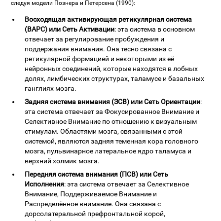
следуя модели Познера и Петерсена (1990):
Восходящая активирующая ретикулярная система
(ВАРС) или Сеть Активации
: эта система в основном
отвечает за регулирование пробуждения и
поддержания внимания. Она тесно связана с
ретикулярной формацией и некоторыми из её
нейронных соединений, которые находятся в лобных
долях, лимбических структурах, таламусе и базальных
ганглиях мозга.
Задняя система внимания (ЗСВ) или Сеть Ориентации
:
эта система отвечает за Фокусированное Внимание и
Селективное Внимание по отношению к визуальным
стимулам. Областями мозга, связанными с этой
системой, являются задняя теменная кора головного
мозга, пульвинарное латеральное ядро таламуса и
верхний холмик мозга.
Передняя система внимания (ПСВ) или Сеть
Исполнения
: эта система отвечает за Селективное
Внимание, Поддерживаемое Внимание и
Распределённое внимание. Она связана с
дорсолатеральной префронтальной корой,