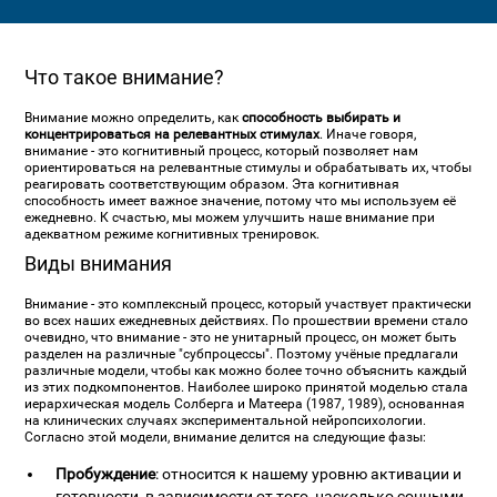
Что такое внимание?
Внимание можно определить, как
способность выбирать и
концентрироваться на релевантных стимулах
. Иначе говоря,
внимание - это когнитивный процесс, который позволяет нам
ориентироваться на релевантные стимулы и обрабатывать их, чтобы
реагировать соответствующим образом. Эта когнитивная
способность имеет важное значение, потому что мы используем её
ежедневно. К счастью, мы можем улучшить наше внимание при
адекватном режиме когнитивных тренировок.
Виды внимания
Внимание - это комплексный процесс, который участвует практически
во всех наших ежедневных действиях. По прошествии времени стало
очевидно, что внимание - это не унитарный процесс, он может быть
разделен на различные "субпроцессы". Поэтому учёные предлагали
различные модели, чтобы как можно более точно объяснить каждый
из этих подкомпонентов. Наиболее широко принятой моделью стала
иерархическая модель Солберга и Матеера (1987, 1989), основанная
на клинических случаях экспериментальной нейропсихологии.
Согласно этой модели, внимание делится на следующие фазы:
Пробуждение
: относится к нашему уровню активации и
готовности, в зависимости от того, насколько сонными