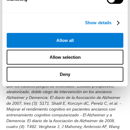
C., Abejaro, L., Hijazo, L., & Losantos, R.(2016). Los trastornos
relacionados con traumas y factores de estrés en la Junta
Médico Pericial Psiquiátrica de la Sanidad Militar Española.
Sanid. mil., 72 (2), p. 16. [4] World Health Organization. (1992).
Show details
The ICD-10 classification of mental and behavioural disorders:
Clinical descriptions and diagnostic guidelines. Geneva: World
Health Organization. Shatil E (2013). ¿El entrenamiento
Allow all
cognitivo y la actividad física combinados mejoran las
capacidades cognitivas más que cada uno por separado? Un
ensayo controlado de cuatro condiciones aleatorias entre
Allow selection
adultos sanos. Front. Aging Neurosci. 5:8. doi:
10.3389/fnagi.2013.00008. Korczyn dC, Peretz C, Aharonson V,
Deny
et al. - El programa informático de entrenamiento cognitivo
CogniFit produce una mejora mayor en el rendimiento cognitivo
que los clásicos juegos de ordenador: Estudio prospectivo,
aleatorizado, doble ciego de intervención en los ancianos.
Alzheimer y Demencia: El diario de la Asociación de Alzheimer
de 2007, tres (3): S171. Shatil E, Korczyn dC, Peretz C, et al. -
Mejorar el rendimiento cognitivo en pacientes ancianos con
entrenamiento cognitivo computarizado - El Alzheimer y a
Demencia: El diario de la Asociación de Alzheimer de 2008,
cuatro (4): T492. Verghese J, J Mahoney, Ambrosio AF, Wang