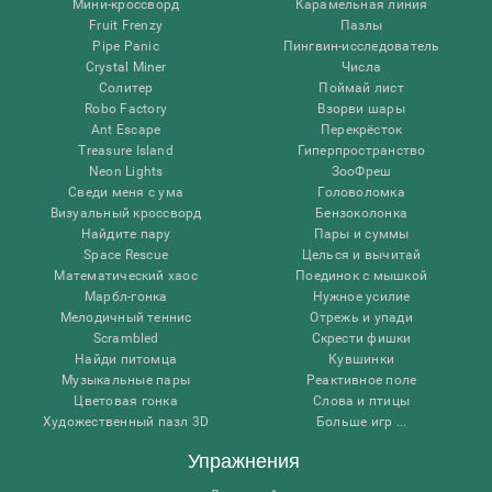
Мини-кроссворд
Карамельная линия
Fruit Frenzy
Пазлы
Pipe Panic
Пингвин-исследователь
Crystal Miner
Числа
Солитер
Поймай лист
Robo Factory
Взорви шары
Ant Escape
Перекрёсток
Treasure Island
Гиперпространство
Neon Lights
ЗооФреш
Сведи меня с ума
Головоломка
Визуальный кроссворд
Бензоколонка
Найдите пару
Пары и суммы
Space Rescue
Целься и вычитай
Математический хаос
Поединок с мышкой
Марбл-гонка
Нужное усилие
Мелодичный теннис
Отрежь и упади
Scrambled
Скрести фишки
Найди питомца
Кувшинки
Музыкальные пары
Реактивное поле
Цветовая гонка
Слова и птицы
Художественный пазл 3D
Больше игр ...
Упражнения