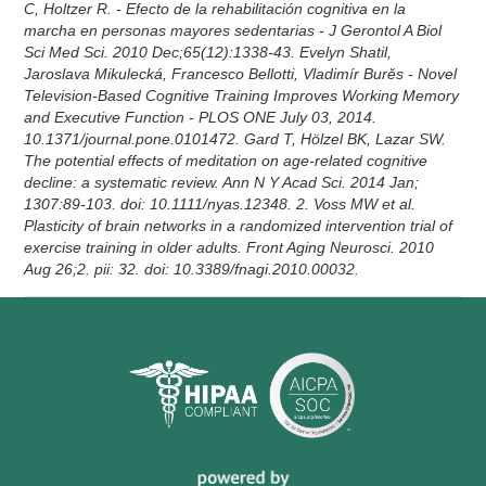
C, Holtzer R. - Efecto de la rehabilitación cognitiva en la
marcha en personas mayores sedentarias - J Gerontol A Biol
Sci Med Sci. 2010 Dec;65(12):1338-43. Evelyn Shatil,
Jaroslava Mikulecká, Francesco Bellotti, Vladimír Burěs - Novel
Television-Based Cognitive Training Improves Working Memory
and Executive Function - PLOS ONE July 03, 2014.
10.1371/journal.pone.0101472. Gard T, Hölzel BK, Lazar SW.
The potential effects of meditation on age-related cognitive
decline: a systematic review. Ann N Y Acad Sci. 2014 Jan;
1307:89-103. doi: 10.1111/nyas.12348. 2. Voss MW et al.
Plasticity of brain networks in a randomized intervention trial of
exercise training in older adults. Front Aging Neurosci. 2010
Aug 26;2. pii: 32. doi: 10.3389/fnagi.2010.00032.