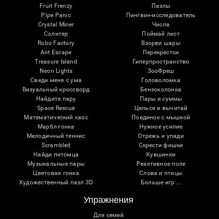
Fruit Frenzy
Пазлы
Pipe Panic
Пингвин-исследователь
Crystal Miner
Числа
Солитер
Поймай лист
Robo Factory
Взорви шары
Ant Escape
Перекрёсток
Treasure Island
Гиперпространство
Neon Lights
ЗооФреш
Сведи меня с ума
Головоломка
Визуальный кроссворд
Бензоколонка
Найдите пару
Пары и суммы
Space Rescue
Целься и вычитай
Математический хаос
Поединок с мышкой
Марбл-гонка
Нужное усилие
Мелодичный теннис
Отрежь и упади
Scrambled
Скрести фишки
Найди питомца
Кувшинки
Музыкальные пары
Реактивное поле
Цветовая гонка
Слова и птицы
Художественный пазл 3D
Больше игр ...
Упражнения
Для семей