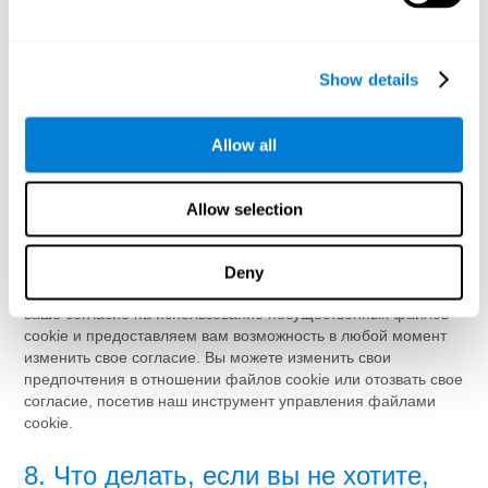
них;
Улучшения наших продуктов.
Show details
Для получения дополнительной информации о нашем
использовании файлов cookie и аналогичных технологий в
рекламных целях, изучите
раздел 6 нашей Политики
Allow all
конфиденциальности
.
7. Соответствие GDPR и
Allow selection
управление файлами cookie
Компания CogniFit соблюдает Общий регламент по защите
Deny
данных (GDPR). С помощью Cookiebot мы запрашиваем
ваше согласие на использование несущественных файлов
cookie и предоставляем вам возможность в любой момент
изменить свое согласие. Вы можете изменить свои
предпочтения в отношении файлов cookie или отозвать свое
согласие, посетив наш инструмент управления файлами
cookie.
8. Что делать, если вы не хотите,