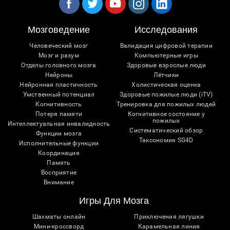
Мозговедение
Исследования
Человеческий мозг
Валидация цифровой терапии
Мозг и разум
Компьютерные игры
Отделы головного мозга
Здоровые взрослые люди
Нейроны
Лётчики
Нейронная пластичность
Холистическая оценка
Умственный потенциал
Здоровые пожилые люди (iTV)
Когнитивность
Тренировка для пожилых людей
Потеря памяти
Когнитивное состояние у
пожилых
Интеллектуальная инвалидность
Систематический обзор
Функции мозга
Таксономия SG4D
Исполнительные функции
Координация
Память
Восприятие
Внимание
Игры Для Мозга
Шахматы онлайн
Приключения лягушки
Мини-кроссворд
Карамельная линия