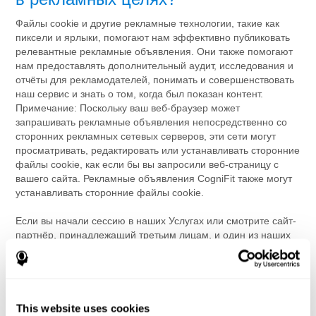
Файлы cookie и другие рекламные технологии, такие как
пиксели и ярлыки, помогают нам эффективно публиковать
релевантные рекламные объявления. Они также помогают
нам предоставлять дополнительный аудит, исследования и
отчёты для рекламодателей, понимать и совершенствовать
наш сервис и знать о том, когда был показан контент.
Примечание: Поскольку ваш веб-браузер может
запрашивать рекламные объявления непосредственно со
сторонних рекламных сетевых серверов, эти сети могут
просматривать, редактировать или устанавливать сторонние
файлы cookie, как если бы вы запросили веб-страницу с
вашего сайта. Рекламные объявления CogniFit также могут
устанавливать сторонние файлы cookie.
Если вы начали сессию в наших Услугах или смотрите сайт-
партнёр, принадлежащий третьим лицам, и один из наших
файлов cookie на вашем устройстве идентифицирует вас,
ваше поведение (например, поведение при навигации по
сайту) и регистрационные данные (например, ваш IP-адрес)
для нас будут связаны с вашей учётной записью, как
указывается в
1.2 нашей Политики конфиденциальности
.
This website uses cookies