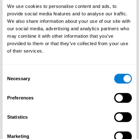
Также мы используем агрегированные данные третьих лиц и
We use cookies to personalise content and ads, to
данные вашего профиля и активности в CogniFit.
provide social media features and to analyse our traffic.
Если вы вышли из своей учётной записи CogniFit в браузере,
We also share information about your use of our site with
возможно, мы продолжим регистрировать ваше
our social media, advertising and analytics partners who
взаимодействие с нашими Услугами в этом браузере в
may combine it with other information that you’ve
течение максимум 30 дней с целью анализа использования
provided to them or that they’ve collected from your use
наших Услуг, этот анализ мы можем использовать совместно
of their services.
с нашими рекламными клиентами.
Если вы не удалите эти файлы cookie из своего браузера,
мы можем использовать эту информацию для:
Consent
Necessary
Предложения наиболее релевантной рекламы;
Selection
Предоставления агрегированных отчётов о действиях с
рекламными объявлениями спонсорам или
Preferences
рекламодателям, а также веб-сайтам, на которых
размещаются объявления;
Помощи владельцам приложений и веб-сайтов в лучшем
Statistics
понимании того, как посетители взаимодействуют с их
сайтами или приложениями;
Обнаружение возможного мошенничества и других
Marketing
рисков и защита наших пользователей и партнеров от