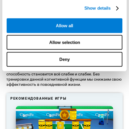
Show details
Нейронные соединения CogniFit
Allow all
Что происходит, когда я не
тренирую свои когнитивные
способности?
Allow selection
Наш мозг стремится экономить ресурсы, устраняя
неиспользуемые связи. Если какая-то когнитивная
Deny
способность не используется, мозг не выделяет ресурсы на
этот паттерн нейронной активации, поэтому данная
способность становится всё слабее и слабее. Без
тренировки данной когнитивной функции мы снижаем свою
эффективность в повседневной жизни.
РЕКОМЕНДОВАННЫЕ ИГРЫ