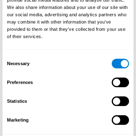
Тренировка мозга с помощью таких игр, как "Теннис и
стрельба", стимулирует специфический паттерн нейронной
We also share information about your use of our site with
активации. Повторение это паттерна с помощью
our social media, advertising and analytics partners who
тренировки может способствовать созданию новых
may combine it with other information that you’ve
синапсов и нейронных сетей, способных реорганизовать и
восстановить ослабленные или повреждённые когнитивные
provided to them or that they’ve collected from your use
функции.
of their services.
Ментальная игра "Теннис и стрельба" разработана для
стимулирования адаптационного потенциала нервной
системы и помощи мозгу в восстановлении после
Consent
структурных изменений, расстройств или травм, которые
Necessary
влияют на наши когнитивные способности. Эта игра
Selection
подходит для всех, кто хочет проверить и улучшить свои
когнитивные навыки.
Preferences
1 НЕДЕЛЯ
2 НЕДЕЛЯ
3 НЕДЕЛЯ
Statistics
Marketing