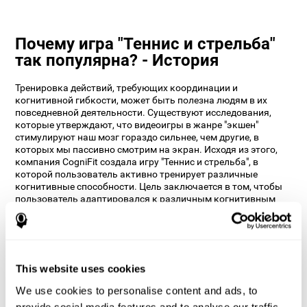
Почему игра "Теннис и стрельба"
так популярна? - История
Тренировка действий, требующих координации и
когнитивной гибкости, может быть полезна людям в их
повседневной деятельности. Существуют исследования,
которые утверждают, что видеоигры в жанре "экшен"
стимулируют наш мозг гораздо сильнее, чем другие, в
которых мы пассивно смотрим на экран. Исходя из этого,
компания CogniFit создала игру "Теннис и стрельба", в
которой пользователь активно тренирует различные
когнитивные способности. Цель заключается в том, чтобы
пользователь адаптировался к различным когнитивным
требованиям.
Как с помощью умной игры
"Теннис и стрельба" я могу
улучшить свои когнитивные
This website uses cookies
способности?
We use cookies to personalise content and ads, to
provide social media features and to analyse our traffic.