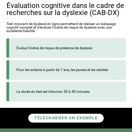
Évaluation cognitive dans le cadre de
recherches sur la dyslexie (CAB-DX)
Test innovant de dyslexie en ligne permettant de réaliser un balayage
cognitif complet et d'évaluer l'indice de risque de dyslexie avec une
excellente fiabilité.
Évalue l'indice de risque de présence de dyslexie
Pour les enfants à partir de 7 ans, les jeunes et les adultes
La durée du test est d'environ 30 à 40 minutes
TÉLÉCHARGER UN EXEMPLE