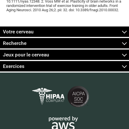
10.1111/nyas.12348. 2. Voss MW et al. Plasticity of brain networks in a
randomized intervention trial of exercise training in older adults. Front
Aging Neurosci. 2010 Aug 26;2. pii: 32. doi: 10.3389/fnagi.2010.00032.
Votre cerveau
Recherche
Jeux pour le cerveau
Exercices