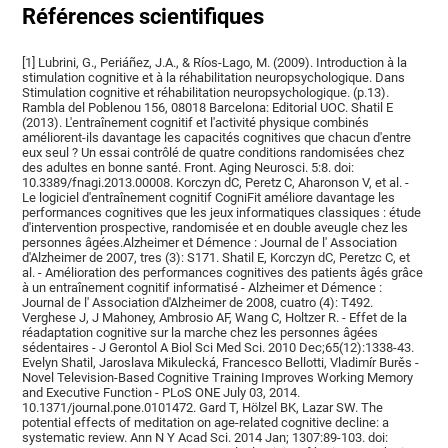
Références scientifiques
[1] Lubrini, G., Periáñez, J.A., & Ríos-Lago, M. (2009). Introduction à la
stimulation cognitive et à la réhabilitation neuropsychologique. Dans
Stimulation cognitive et réhabilitation neuropsychologique. (p.13).
Rambla del Poblenou 156, 08018 Barcelona: Editorial UOC. Shatil E
(2013). L'entraînement cognitif et l'activité physique combinés
améliorent-ils davantage les capacités cognitives que chacun d'entre
eux seul ? Un essai contrôlé de quatre conditions randomisées chez
des adultes en bonne santé. Front. Aging Neurosci. 5:8. doi:
10.3389/fnagi.2013.00008. Korczyn dC, Peretz C, Aharonson V, et al. -
Le logiciel d'entraînement cognitif CogniFit améliore davantage les
performances cognitives que les jeux informatiques classiques : étude
d'intervention prospective, randomisée et en double aveugle chez les
personnes âgées.Alzheimer et Démence : Journal de l' Association
d'Alzheimer de 2007, tres (3): S171. Shatil E, Korczyn dC, Peretzc C, et
al. - Amélioration des performances cognitives des patients âgés grâce
à un entraînement cognitif informatisé - Alzheimer et Démence :
Journal de l' Association d'Alzheimer de 2008, cuatro (4): T492.
Verghese J, J Mahoney, Ambrosio AF, Wang C, Holtzer R. - Effet de la
réadaptation cognitive sur la marche chez les personnes âgées
sédentaires - J Gerontol A Biol Sci Med Sci. 2010 Dec;65(12):1338-43.
Evelyn Shatil, Jaroslava Mikulecká, Francesco Bellotti, Vladimír Burěs -
Novel Television-Based Cognitive Training Improves Working Memory
and Executive Function - PLoS ONE July 03, 2014.
10.1371/journal.pone.0101472. Gard T, Hölzel BK, Lazar SW. The
potential effects of meditation on age-related cognitive decline: a
systematic review. Ann N Y Acad Sci. 2014 Jan; 1307:89-103. doi: