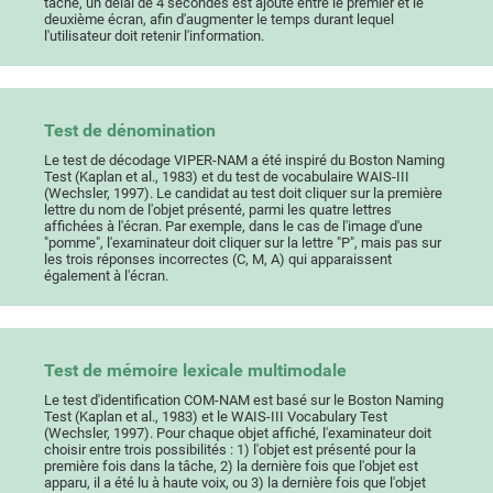
tâche, un délai de 4 secondes est ajouté entre le premier et le
deuxième écran, afin d'augmenter le temps durant lequel
l'utilisateur doit retenir l'information.
Test de dénomination
Le test de décodage VIPER-NAM a été inspiré du Boston Naming
Test (Kaplan et al., 1983) et du test de vocabulaire WAIS-III
(Wechsler, 1997). Le candidat au test doit cliquer sur la première
lettre du nom de l'objet présenté, parmi les quatre lettres
affichées à l'écran. Par exemple, dans le cas de l'image d'une
"pomme", l'examinateur doit cliquer sur la lettre "P", mais pas sur
les trois réponses incorrectes (C, M, A) qui apparaissent
également à l'écran.
Test de mémoire lexicale multimodale
Le test d'identification COM-NAM est basé sur le Boston Naming
Test (Kaplan et al., 1983) et le WAIS-III Vocabulary Test
(Wechsler, 1997). Pour chaque objet affiché, l'examinateur doit
choisir entre trois possibilités : 1) l'objet est présenté pour la
première fois dans la tâche, 2) la dernière fois que l'objet est
apparu, il a été lu à haute voix, ou 3) la dernière fois que l'objet