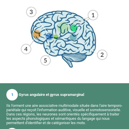
1
Gyrus angulaire et gyrus supramarginal
Ils forment une aire associative multimodale située dans l'aire temporo-
pariétale qui reçoit l'information auditive, visuelle et somotosensorielle.
Dans ces régions, les neurones sont orientés spécifiquement à traiter
les aspects phonologiques et sémantiques du langage qui nous
permettent d'identifier et de catégoriser les mots.