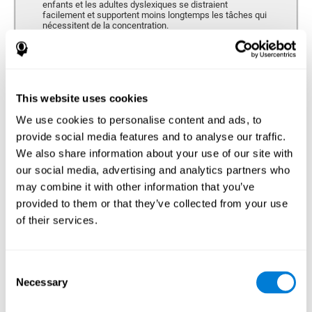
enfants et les adultes dyslexiques se distraient
facilement et supportent moins longtemps les tâches qui
nécessitent de la concentration.
Mémoire
This website uses cookies
Capacité de retenir ou manipuler de nouvelles informations et de
récupérer les souvenirs du passé.
We use cookies to personalise content and ads, to
provide social media features and to analyse our traffic.
We also share information about your use of our site with
Mémoire à Court-terme
our social media, advertising and analytics partners who
Mémoire à court terme et dyslexie. Cette capacité
may combine it with other information that you’ve
cognitive peut être altérée chez les personnes
provided to them or that they’ve collected from your use
dyslexiques. La mémoire à court terme est la capacité de
maintenir une petite quantité d’information durant une
of their services.
courte période de temps, comme lorsque nous retenons
le début d’une phrase pour la comprendre dans son
ensemble. Un problème dans la mémoire à court terme
pourrait empêcher la compréhension de ce que nous
Consent
entendons, car nous ne retenons pas correctement
l’information qui arrive à notre ouïe.
Necessary
Selection
Mémoire Visuelle à Court Terme