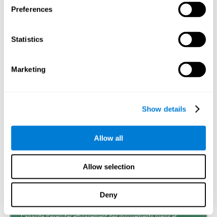
Preferences
Mémoire visuelle à court terme et dyslexie. La mémoire
visuelle à court terme est la capacité à retenir durant un
temps court une petite quantité d’information visuelle,
Statistics
comme des lettres, des mots, etc. Un problème dans la
mémoire visuelle à court terme peut empêcher la
compréhension de ce que nous lisons, car nous ne
retiendrions pas le début des phrases.
Marketing
Mémoire de Travail
Mémoire de travail et dyslexie. Il importe de prendre
Show details
conscience qu’une altération de la mémoire de travail
peut être un fort indicateur de dyslexie. La mémoire de
travail est la capacité à retenir et manipuler l’information
nécessaire pour réaliser des tâches cognitives
Allow all
complexes, comme la compréhension du langage,
l’apprentissage et le raisonnement. Un déficit de la
mémoire de travail pourrait impliquer des difficultés pour
comprendre le langage écrit tout comme le langage parlé.
Allow selection
Deny
Coordination
Capacité d'exécuter efficacement des mouvements précis et