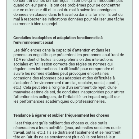
concentrer sur les stimuli reçus. Il semble qu'ils n'écoutent pas
quand on leur parle. Ils ont des problèmes pour se concentrer
sur ce qu'on leur dit et ils ont du mal à suivre les consignes
données en classe, dans le travail ou dans la famille. Ils ont du
mal à respecter les indications données pour réaliser une tâche
ou mener à bien un projet.
Conduites inadaptées et adaptation fonctionnelle à
l'environnement social
Les déficiences dans la capacité d'attention et dans les
processus cognitifs que présentent les personnes souffrant de
TDA rendent difficiles la compréhension des interactions
sociales et l'utilisation correcte des règles ou normes qui
régulent ces interactions. La difficulté pour comprendre et
suivre les normes établies peut provoquer en certaines
occasions des réponses peu adaptées et des difficultés à
s'adapter à l'environnement (familial, scolaire, social, sportif,
etc.). Cela peut être à l'origine d'un sentiment de rejet, d'une
mauvaise estime de soi, de conduites inappropriées pour attirer
l'attention des collègues, de l'irritabilité, un impact négatif sur
les performances académiques ou professionnelles.
Tendance à égarer et oublier fréquemment les choses
Il est fréquent qu'ils oublient des choses ou des outils
nécessaires à leurs activités (jeux, ustensiles scolaires ou de
travail, outils, etc.). Ils se distraient facilement et se montrent
tête en l'air. Ils ne se souviennent plus où ils ont laissé leur