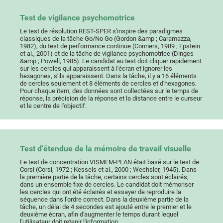
Test de vigilance psychomotrice
Le test de résolution REST-SPER s'inspire des paradigmes
classiques de la tâche Go/No Go (Gordon &amp ; Caramazza,
1982), du test de performance continue (Conners, 1989 ; Epstein
et al., 2001) et de la tâche de vigilance psychomotrice (Dinges
&amp ; Powell, 1985). Le candidat au test doit cliquer rapidement
sur les cercles qui apparaissent à l'écran et ignorer les
hexagones, s'ils apparaissent. Dans la tâche, il y a 16 éléments
de cercles seulement et 8 éléments de cercles et d'hexagones.
Pour chaque item, des données sont collectées sur le temps de
réponse, la précision de la réponse et la distance entre le curseur
et le centre de l'objectif.
Test d'étendue de la mémoire de travail visuelle
Le test de concentration VISMEM-PLAN était basé sur le test de
Corsi (Corsi, 1972 ; Kessels et al., 2000 ; Wechsler, 1945). Dans
la première partie de la tâche, certains cercles sont éclairés,
dans un ensemble fixe de cercles. Le candidat doit mémoriser
les cercles qui ont été éclairés et essayer de reproduire la
séquence dans l'ordre correct. Dans la deuxième partie de la
tâche, un délai de 4 secondes est ajouté entre le premier et le
deuxième écran, afin d'augmenter le temps durant lequel
l'utilisateur doit retenir l'information.