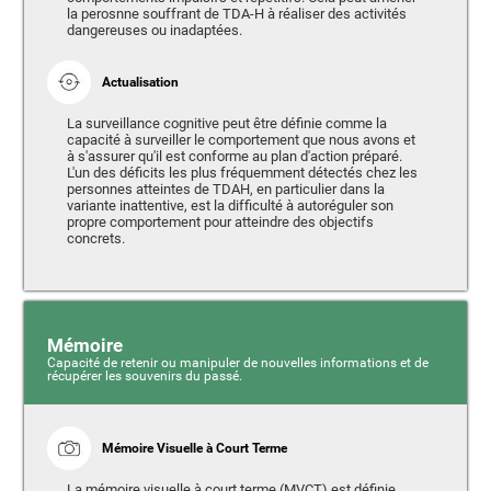
la perosnne souffrant de TDA-H à réaliser des activités
dangereuses ou inadaptées.
Actualisation
La surveillance cognitive peut être définie comme la
capacité à surveiller le comportement que nous avons et
à s'assurer qu'il est conforme au plan d'action préparé.
L'un des déficits les plus fréquemment détectés chez les
personnes atteintes de TDAH, en particulier dans la
variante inattentive, est la difficulté à autoréguler son
propre comportement pour atteindre des objectifs
concrets.
Mémoire
Capacité de retenir ou manipuler de nouvelles informations et de
récupérer les souvenirs du passé.
Mémoire Visuelle à Court Terme
La mémoire visuelle à court terme (MVCT) est définie