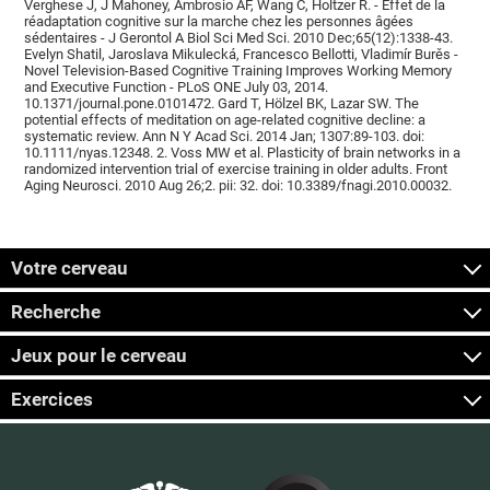
Verghese J, J Mahoney, Ambrosio AF, Wang C, Holtzer R. - Effet de la
réadaptation cognitive sur la marche chez les personnes âgées
sédentaires - J Gerontol A Biol Sci Med Sci. 2010 Dec;65(12):1338-43.
Evelyn Shatil, Jaroslava Mikulecká, Francesco Bellotti, Vladimír Burěs -
Novel Television-Based Cognitive Training Improves Working Memory
and Executive Function - PLoS ONE July 03, 2014.
10.1371/journal.pone.0101472. Gard T, Hölzel BK, Lazar SW. The
potential effects of meditation on age-related cognitive decline: a
systematic review. Ann N Y Acad Sci. 2014 Jan; 1307:89-103. doi:
10.1111/nyas.12348. 2. Voss MW et al. Plasticity of brain networks in a
randomized intervention trial of exercise training in older adults. Front
Aging Neurosci. 2010 Aug 26;2. pii: 32. doi: 10.3389/fnagi.2010.00032.
Votre cerveau
Recherche
Jeux pour le cerveau
Exercices