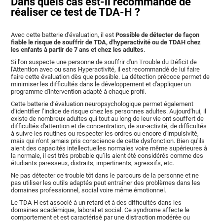
Dans quels cas est-il recommandé de
réaliser ce test de TDA-H ?
Avec cette batterie d'évaluation, il est
Possible de détecter de façon
fiable le risque de souffrir de TDA, d'hyperactivité ou de TDAH chez
les enfants à partir de 7 ans et chez les adultes
.
Si l'on suspecte une personne de souffrir d'un Trouble du Déficit de
l'Attention avec ou sans Hyperactivité, il est recommandé de lui faire
faire cette évaluation dès que possible. La détection précoce permet de
minimiser les difficultés dans le développement et d'appliquer un
programme d'intervention adapté à chaque profil.
Cette batterie d’évaluation neuropsychologique permet également
d’identifier l’indice de risque chez les personnes adultes. Aujourd’hui, il
existe de nombreux adultes qui tout au long de leur vie ont souffert de
difficultés d'attention et de concentration, de sur-activité, de difficultés
à suivre les routines ou respecter les ordres ou encore d'impulsivité,
mais qui n'ont jamais pris conscience de cette dysfonction. Bien qu'ils
aient des capacités intellectuelles normales voire même supérieures à
la normale, il est très probable qu’ils aient été considérés comme des
étudiants paresseux, distraits, impertinents, agressifs, etc.
Ne pas détecter ce trouble tôt dans le parcours de la personne et ne
pas utiliser les outils adaptés peut entraîner des problèmes dans les
domaines professionnel, social voire même émotionnel.
Le TDA-H est associé à un retard et à des difficultés dans les
domaines académique, laboral et social. Ce syndrome affecte le
comportement et est caractérisé par une distraction modérée ou