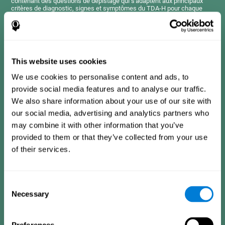
contenant des questions de dépistage qui s'adaptent aux principaux
critères de diagnostic, signes et symptômes du TDA-H pour chaque
tranche d'âge.
Les questions présentées ici sont semblables à celles que l'on trouve
dans un manuel de diagnostic, un questionnaire clinique ou une échelle
d'évaluation, mais elles ont été simplifiées afin que pratiquement tout le
monde puisse les comprendre et y répondre.
This website uses cookies
We use cookies to personalise content and ads, to
Critères de diagnostic chez les enfants de 7 à 12
ans
provide social media features and to analyse our traffic.
We also share information about your use of our site with
our social media, advertising and analytics partners who
Cela consiste en une série d’items auxquels il est facile de
may combine it with other information that you’ve
répondre et qui doivent être remplis par le tuteur ou le
professionnel en charge de l’évaluation. Le questionnaire
provided to them or that they’ve collected from your use
contient des questions concernant les domaines suivants :
of their services.
hyperactivité et impulsivité (difficulté à contrôler ses
mouvements, à attendre ou à freiner ses conduites), inattention
(impossibilité à être attentif le temps suffisant pour réaliser une
activité), problèmes dans les relations sociales (frustration,
manque d'estime de soi), apprentissage et développement
Consent
(antécédents, faible acquisition des compétences
Necessary
Selection
académiques).