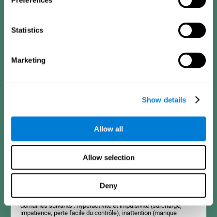
Preferences
Critères de diagnostic pour les adolescents de 13
à 17 ans
Statistics
Cela consiste en une série d’items auxquels il est facile de
répondre et qui peuvent être remplis par le tuteur ou le proche en
Marketing
charge de l’évaluation. Le questionnaire contient des questions
concernant les domaines suivants : hyperactivité ou impulsivité
(sensation de d'excitation intérieure, impatience), inattention
(distraction, difficulté à rester concentré), déficit dans les
relations sociales (manque d'empathie, d'assertivité),
Show details
apprentissage et développement (difficultés académiques,
échec scolaire, etc.).
Allow all
Critères de diagnostic pour les adultes
Allow selection
Cela consiste en une série d’items auxquels il est facile de
répondre et qui peuvent être remplis par le professionnel en
Deny
charge de l’évaluation ou par la personne qui réalise le test de
TDA-H. Le questionnaire contient des questions concernant les
domaines suivants : hyperactivité et impulsivité (surcharge,
impatience, perte facile du contrôle), inattention (manque