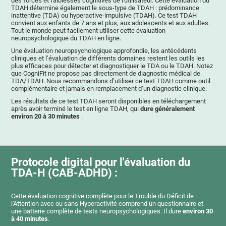
des forces et faiblesses cognitives de l'utilisateur. Cette évaluation du
TDAH détermine également le sous-type de TDAH : prédominance
inattentive (TDA) ou hyperactive-impulsive (TDAH). Ce test TDAH
convient aux enfants de 7 ans et plus, aux adolescents et aux adultes.
Tout le monde peut facilement utiliser cette évaluation
neuropsychologique du TDAH en ligne.
Une évaluation neuropsychologique approfondie, les antécédents
cliniques et l’évaluation de différents domaines restent les outils les
plus efficaces pour détecter et diagnostiquer le TDA ou le TDAH. Notez
que CogniFit ne propose pas directement de diagnostic médical de
TDA/TDAH. Nous recommandons d’utiliser ce test TDAH comme outil
complémentaire et jamais en remplacement d’un diagnostic clinique.
Les résultats de ce test TDAH seront disponibles en téléchargement
après avoir terminé le test en ligne TDAH, qui
dure généralement
environ 20 à 30 minutes
.
Protocole digital pour l'évaluation du
TDA-H (CAB-ADHD) :
Cette évaluation cognitive complète pour le Trouble du Déficit de
l'Attention avec ou sans Hyperactivité comprend un questionnaire et
une batterie complète de tests neuropsychologiques. Il dure
environ 30
à 40 minutes
.