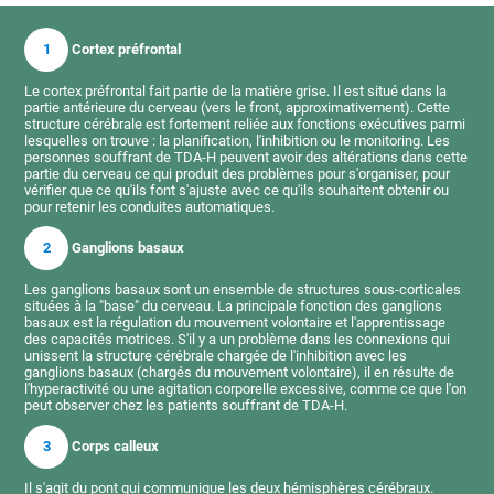
1
Cortex préfrontal
Le cortex préfrontal fait partie de la matière grise. Il est situé dans la
partie antérieure du cerveau (vers le front, approximativement). Cette
structure cérébrale est fortement reliée aux fonctions exécutives parmi
lesquelles on trouve : la planification, l'inhibition ou le monitoring. Les
personnes souffrant de TDA-H peuvent avoir des altérations dans cette
partie du cerveau ce qui produit des problèmes pour s'organiser, pour
vérifier que ce qu'ils font s'ajuste avec ce qu'ils souhaitent obtenir ou
pour retenir les conduites automatiques.
2
Ganglions basaux
Les ganglions basaux sont un ensemble de structures sous-corticales
situées à la "base" du cerveau. La principale fonction des ganglions
basaux est la régulation du mouvement volontaire et l'apprentissage
des capacités motrices. S'il y a un problème dans les connexions qui
unissent la structure cérébrale chargée de l'inhibition avec les
ganglions basaux (chargés du mouvement volontaire), il en résulte de
l'hyperactivité ou une agitation corporelle excessive, comme ce que l'on
peut observer chez les patients souffrant de TDA-H.
3
Corps calleux
Il s'agit du pont qui communique les deux hémisphères cérébraux.