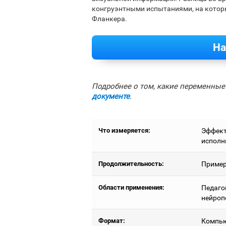
конгруэнтными испытаниями, на котор
Фланкера.
На
Подробнее о том, какие переменные 
документе
.
Что измеряется:
Эффект
исполн
Продолжительность:
Примерн
Области применения:
Педаго
нейроп
Формат:
Компью