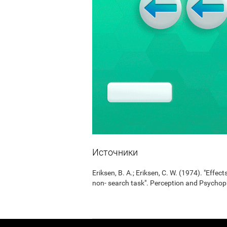
Источники
Eriksen, B. A.; Eriksen, C. W. (1974). "Effects
non- search task". Perception and Psycho