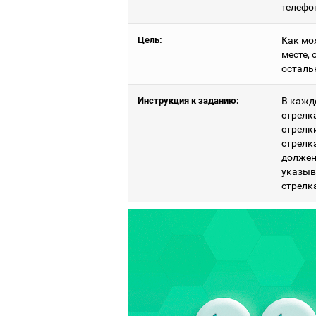
телефо
Цель:
Как мо
месте,
осталь
Инструкция к заданию:
В кажд
стрелк
стрелки
стрелк
должен
указыв
стрелка