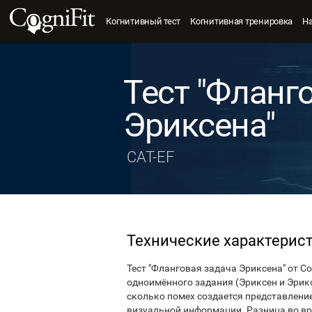
Когнитивный тест
Когнитивная тренировка
Н
Тест "Фланг
Эриксена"
CAT-EF
Технические характерис
Тест "Фланговая задача Эриксена" от C
одноимённого задания (Эриксен и Эрикс
сколько помех создается представлени
визуальной информации. Разница во в