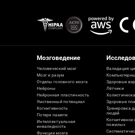
Мозговедение
Исследо
Человеческий мозг
Валидация ци
Мозг и разум
Компьютерны
Отделы головного мозга
Здоровые вз
Нейроны
Лётчики
Нейронная пластичность
Холистическа
Умственный потенциал
Здоровые пож
Когнитивность
Тренировка 
людей
Потеря памяти
Когнитивное 
Интеллектуальная
пожилых
инвалидность
Систематичес
Функции мозга