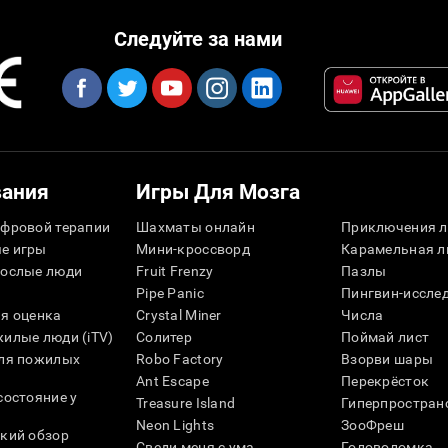
Следуйте за нами
вания
Игры Для Мозга
фровой терапии
Шахматы онлайн
Приключения л
е игры
Мини-кроссворд
Карамельная л
рослые люди
Fruit Frenzy
Пазлы
Pipe Panic
Пингвин-иссле
я оценка
Crystal Miner
Числа
илые люди (iTV)
Солитер
Поймай лист
для пожилых
Robo Factory
Взорви шары
Ant Escape
Перекрёсток
состояние у
Treasure Island
Гиперпростран
Neon Lights
ЗооФреш
кий обзор
Сведи меня с ума
Головоломка