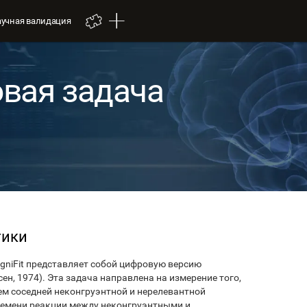
аучная валидация
овая задача
тики
ogniFit представляет собой цифровую версию
ен, 1974). Эта задача направлена на измерение того,
ем соседней неконгруэнтной и нерелевантной
ремени реакции между неконгруэнтными и