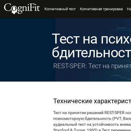
Когнитивный тест
Когнитивная тренировка
Н
Тест на пси
бдительнос
REST-SPER: Тест на приня
Технические характерис
Тест на принятие решений REST-SPER ос
психомоторную бдительность (PVT; Basne
аудиальный тест на устойчивость вниман
Stanford & Turner, 1995) и Тест переменны