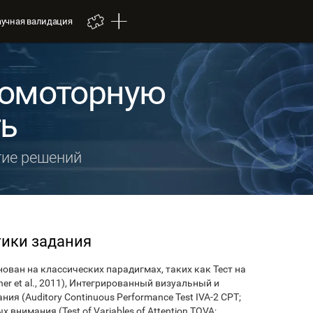
аучная валидация
хомоторную
ть
тие решений
тики задания
нован на классических парадигмах, таких как Тест на
r et al., 2011), Интегрированный визуальный и
ия (Auditory Continuous Performance Test IVA-2 CPT;
х внимания (Test of Variables of Attention TOVA;