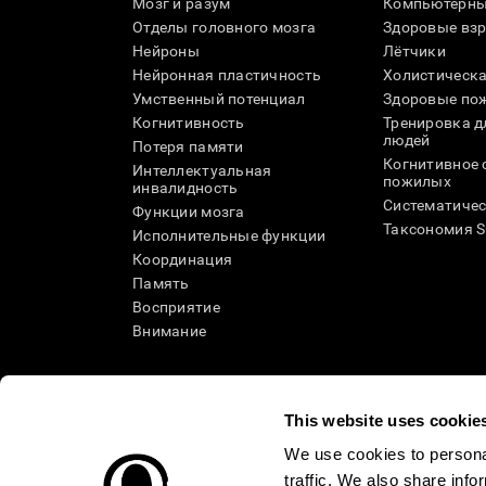
Мозг и разум
Компьютерны
Отделы головного мозга
Здоровые вз
Нейроны
Лётчики
Нейронная пластичность
Холистическа
Умственный потенциал
Здоровые пож
Когнитивность
Тренировка 
людей
Потеря памяти
Когнитивное 
Интеллектуальная
пожилых
инвалидность
Систематичес
Функции мозга
Таксономия 
Исполнительные функции
Координация
Память
Восприятие
Внимание
This website uses cookie
We use cookies to personal
traffic. We also share info