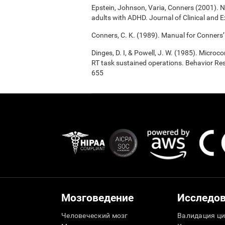
Epstein, Johnson, Varia, Conners (2001). N
adults with ADHD. Journal of Clinical and 
Conners, C. K. (1989). Manual for Conners’
Dinges, D. I, & Powell, J. W. (1985). Micro
RT task sustained operations. Behavior R
655
Мозговедение
Исследо
Человеческий мозг
Валидация ци