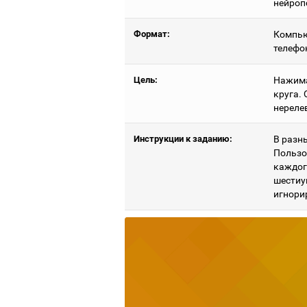
нейроп
Формат:
Компью
телефо
Цель:
Нажима
круга.
нереле
Инструкции к заданию:
В разн
Пользо
каждог
шестиу
игнори