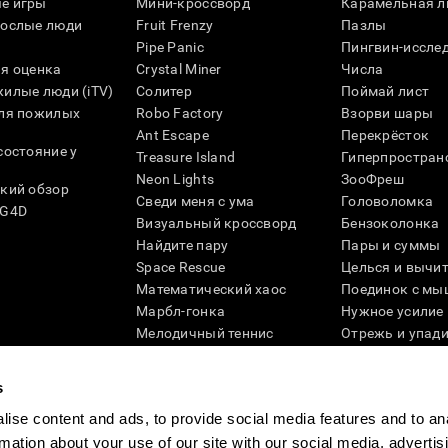
е игры
Мини-кроссворд
Карамельная л
рослые люди
Fruit Frenzy
Пазлы
Pipe Panic
Пингвин-иссле
я оценка
Crystal Miner
Числа
илые люди (iTV)
Солитер
Поймай лист
для пожилых
Robo Factory
Взорви шары
Ant Escape
Перекрёсток
состояние у
Treasure Island
Гиперпростран
Neon Lights
ЗооФреш
кий обзор
Сведи меня с ума
Головоломка
SG4D
Визуальный кроссворд
Бензоколонка
Найдите пару
Пары и суммы
Space Rescue
Целься и вычи
Математический хаос
Поединок с мы
Марбл-гонка
Нужное усилие
Мелодичный теннис
Отрежь и упад
Scrambled
Скрести фишки
Найди питомца
Кувшинки
s
Музыкальные пары
Реактивное по
ise content and ads, to provide social media features and to an
Цветовая гонка
Слова и птицы
rmation about your use of our site with our social media, advertis
Художественный пазл 3D
Больше игр ...