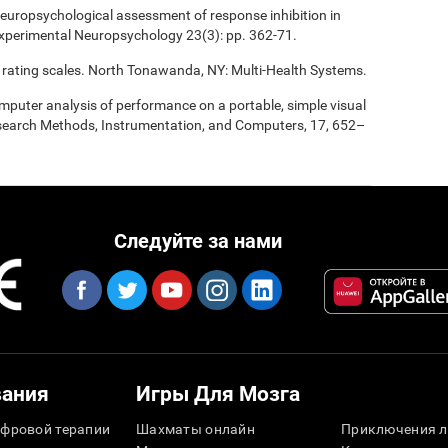
europsychological assessment of response inhibition in
Experimental Neuropsychology 23(3): pp. 362-71.
 rating scales. North Tonawanda, NY: Multi-Health Systems.
computer analysis of performance on a portable, simple visual
esearch Methods, Instrumentation, and Computers, 17, 652–
Следуйте за нами
вания
Игры Для Мозга
фровой терапии
Шахматы онлайн
Приключения л