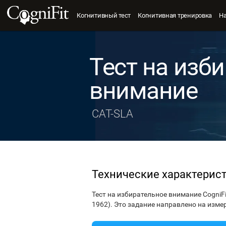
Когнитивный тест
Когнитивная тренировка
Н
Тест на изб
внимание
CAT-SLA
Технические характерис
Тест на избирательное внимание CogniFi
1962). Это задание направлено на изм