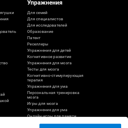
Упражнения
ягушки
Для семей
иния
Для специалистов
Для исследователей
дователь
Образование
Патент
Реселлеры
Упражнения для детей
Когнитивное развитие
ство
Упражнения для мозга
Тесты для мозга
Когнитивно-стимулирующая
терапия
Упражнения для ума
Персональная тренировка
тай
мозга
шкой
Игры для мозга
Упражнение для ума
и
Онлайн-игры для памяти
Увлекательные
математические игры