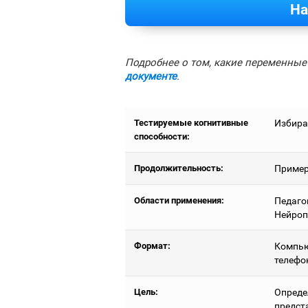
На
Подробнее о том, какие переменные 
документе
.
Тестируемые когнитивные
Избира
способности:
Продолжительность:
Примерн
Области применения:
Педаго
Нейроп
Формат:
Компью
телефо
Цель:
Опреде
предст