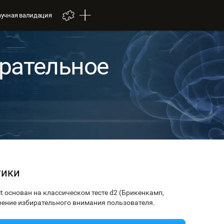
аучная валидация
ирательное
тики
t основан на классическом тесте d2 (Брикенкамп,
ерение избирательного внимания пользователя.