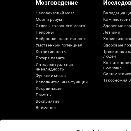
Мозговедение
Исследо
Человеческий мозг
Валидация ци
Мозг и разум
Компьютерны
Отделы головного мозга
Здоровые вз
Нейроны
Лётчики
Нейронная пластичность
Холистическа
Умственный потенциал
Здоровые пож
Когнитивность
Тренировка 
людей
Потеря памяти
Когнитивное 
Интеллектуальная
пожилых
инвалидность
Систематичес
Функции мозга
Таксономия 
Исполнительные функции
Координация
Память
Восприятие
Внимание