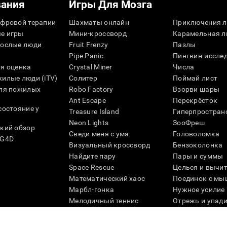
вания
Игры Для Мозга
фровой терапии
Шахматы онлайн
Приключения л
е игры
Мини-кроссворд
Карамельная л
рослые люди
Fruit Frenzy
Пазлы
Pipe Panic
Пингвин-иссле
я оценка
Crystal Miner
Числа
илые люди (iTV)
Солитер
Поймай лист
для пожилых
Robo Factory
Взорви шары
Ant Escape
Перекрёсток
состояние у
Treasure Island
Гиперпростран
Neon Lights
ЗооФреш
кий обзор
Сведи меня с ума
Головоломка
SG4D
Визуальный кроссворд
Бензоколонка
Найдите пару
Пары и суммы
Space Rescue
Целься и вычи
Математический хаос
Поединок с мы
Марбл-гонка
Нужное усилие
Мелодичный теннис
Отрежь и упад
Scrambled
Скрести фишки
Найди питомца
Кувшинки