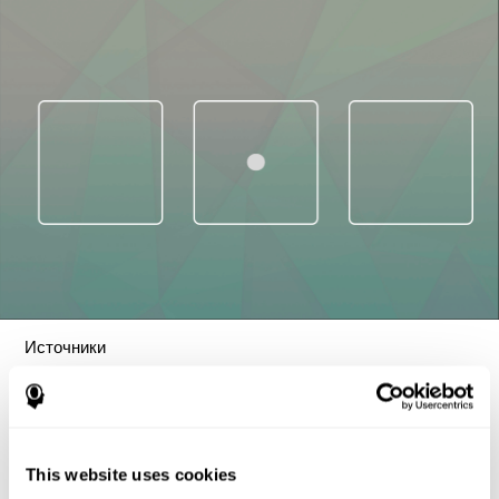
Источники
Tsotsos, L. E., Roggeveen, A. B., Sekuler, A. B., Vrkljan, B. H., &
Bennett, P. J. (2010). The effects of practice in a useful field of
view task on driving performance. Journal of Vision, 10(7), 152-
152.
This website uses cookies
Crabb, D. P., Fitzke, F. W., Hitchings, R. A., & Viswanathan, A.