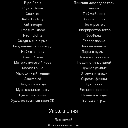
Pipe Panic
Пингвин-исследователь
Crystal Miner
Числа
Солитер
Поймай лист
Robo Factory
Взорви шары
Ant Escape
Перекрёсток
Treasure Island
Гиперпространство
Neon Lights
ЗооФреш
Сведи меня с ума
Головоломка
Визуальный кроссворд
Бензоколонка
Найдите пару
Пары и суммы
Space Rescue
Целься и вычитай
Математический хаос
Поединок с мышкой
Марбл-гонка
Нужное усилие
Мелодичный теннис
Отрежь и упади
Scrambled
Скрести фишки
Найди питомца
Кувшинки
Музыкальные пары
Реактивное поле
Цветовая гонка
Слова и птицы
Художественный пазл 3D
Больше игр ...
Упражнения
Для семей
Для специалистов