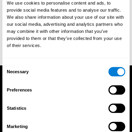
C. (2004). A practical approach to measuring the visual field
We use cookies to personalise content and ads, to
component of fitness to drive. British journal of ophthalmology,
provide social media features and to analyse our traffic.
88(9), 1191-1196.
We also share information about your use of our site with
Edwards, J. D., Vance, D. E., Wadley, V. G., Cissell, G. M.,
our social media, advertising and analytics partners who
Roenker, D. L., & Ball, K. K. (2005). Reliability and validity of
may combine it with other information that you’ve
useful field of view test scores as administered by personal
provided to them or that they’ve collected from your use
computer. Journal of clinical and experimental
of their services.
neuropsychology, 27(5), 529-543.
Consent
Necessary
Selection
Preferences
Statistics
Marketing