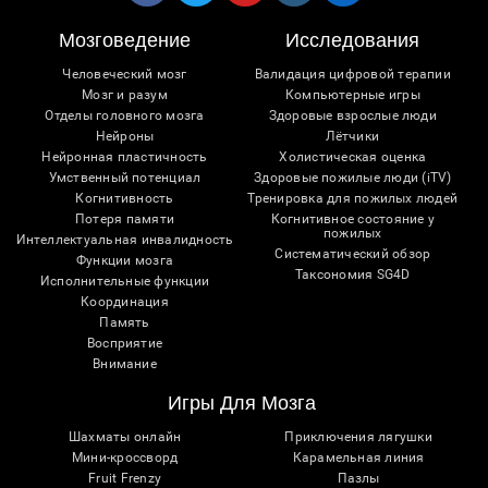
Мозговедение
Исследования
Человеческий мозг
Валидация цифровой терапии
Мозг и разум
Компьютерные игры
Отделы головного мозга
Здоровые взрослые люди
Нейроны
Лётчики
Нейронная пластичность
Холистическая оценка
Умственный потенциал
Здоровые пожилые люди (iTV)
Когнитивность
Тренировка для пожилых людей
Потеря памяти
Когнитивное состояние у
пожилых
Интеллектуальная инвалидность
Систематический обзор
Функции мозга
Таксономия SG4D
Исполнительные функции
Координация
Память
Восприятие
Внимание
Игры Для Мозга
Шахматы онлайн
Приключения лягушки
Мини-кроссворд
Карамельная линия
Fruit Frenzy
Пазлы