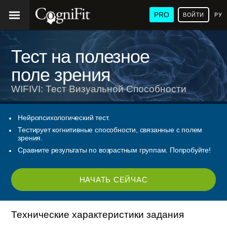
PRO
ВОЙТИ
РУ
Тест на полезное
поле зрения
WIFIVI: Тест Визуальной Способности
Нейропсихологический тест.
Тестирует когнитивные способности, связанные с полем
зрения.
Сравните результаты по возрастным группам. Попробуйте!
НАЧАТЬ СЕЙЧАС
Технические характеристики задания