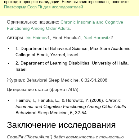
проходят процесс валидации. Если вы заинтересованы, посетите
Платформу CogniFit для исследователей
Оригинальное название
:
Chronic Insomnia and Cognitive
Functioning Among Older Adults
.
Авторы
:
Iris Haimov
1, Einat Hanuka1,
Yael Horowitz
2.
1. Department of Behavioral Science, Max Stern Academic
College of Emek, Yezreel, Israel.
2. Department of Learning Disabilities, University of Haifa,
Israel.
Журнал
: Behavioral Sleep Medicine, 6:32-54,2008.
Цитирование статьи (формат АПА):
Haimov, I., Hanuka, E., & Horowitz, Y. (2008).
Chronic
Insomnia and Cognitive Functioning Among Older Adults
.
Behavioral Sleep Medicine, 6, 32-54.
Заключение исследования
CogniFit ("КогниФит") даёт возможность с точностью