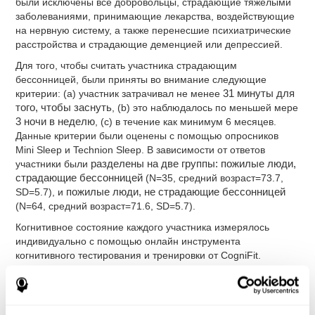
были исключены все добровольцы, страдающие тяжёлыми
заболеваниями, принимающие лекарства, воздействующие
на нервную систему, а также перенесшие психиатрические
расстройства и страдающие деменцией или депрессией.
Для того, чтобы считать участника страдающим
бессонницей, были приняты во внимание следующие
критерии: (a) участник затрачивал не менее
31 минуты для
того, чтобы заснуть
, (b) это наблюдалось по меньшей мере
3 ночи в неделю
, (c) в течение как минимум 6 месяцев.
Данные критерии были оценены с помощью опросников
Mini Sleep и Technion Sleep. В зависимости от ответов
участники были
разделены на две группы: пожилые люди,
страдающие бессонницей
(N=35, средний возраст=73.7,
SD=5.7), и
пожилые люди, не страдающие бессонницей
(N=64, средний возраст=71.6, SD=5.7).
Когнитивное состояние каждого участника измерялось
индивидуально с помощью онлайн инструмента
когнитивного тестирования и тренировки от CogniFit.
Анализ
Для работы с данными применялся дисперсионный анализ
(ANOVA) двумерного смешанного типа с использованием