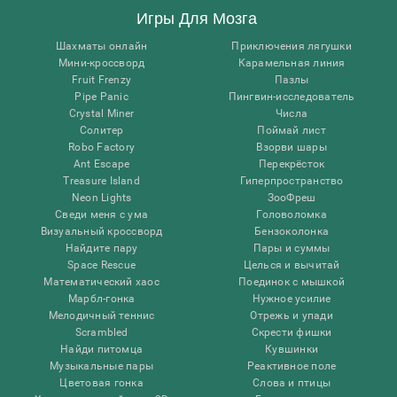
Игры Для Мозга
Шахматы онлайн
Приключения лягушки
Мини-кроссворд
Карамельная линия
Fruit Frenzy
Пазлы
Pipe Panic
Пингвин-исследователь
Crystal Miner
Числа
Солитер
Поймай лист
Robo Factory
Взорви шары
Ant Escape
Перекрёсток
Treasure Island
Гиперпространство
Neon Lights
ЗооФреш
Сведи меня с ума
Головоломка
Визуальный кроссворд
Бензоколонка
Найдите пару
Пары и суммы
Space Rescue
Целься и вычитай
Математический хаос
Поединок с мышкой
Марбл-гонка
Нужное усилие
Мелодичный теннис
Отрежь и упади
Scrambled
Скрести фишки
Найди питомца
Кувшинки
Музыкальные пары
Реактивное поле
Цветовая гонка
Слова и птицы