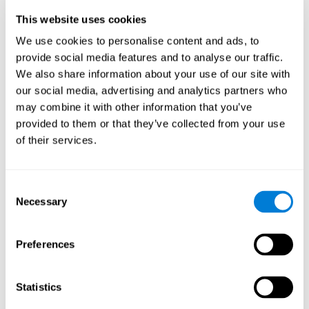
группы в качестве межфакторной переменной, и времени
This website uses cookies
реакции - в качестве межсубъектной переменной. Для
сравнения различий между здоровыми участниками и
We use cookies to personalise content and ads, to
участниками, страдающими бессонницей, использовался t-
provide social media features and to analyse our traffic.
Критерий Стьюдента. И, наконец, в качестве
We also share information about your use of our site with
непараметрического критерия использовался критерий хи-
our social media, advertising and analytics partners who
квадрат.
may combine it with other information that you’ve
Результаты и выводы
provided to them or that they’ve collected from your use
of their services.
Было проверено, чтобы обе группы участников были
сопоставимы по возрасту, полу, образованию, показателям
депрессии, состоянию физического здоровья, употреблению
Consent
снотворного и компьютерным навыкам. Также не было
Necessary
различий в общей продолжительности сна, хотя
Selection
наблюдались значительные различия в эффективности сна,
пробуждении и времени засыпания. Что касается
когнитивного состояния, были выявлены существенные
Preferences
различия между пользователями с бессонницей и
здоровыми участниками в диапазоне памяти
[t(97)=2.77,
p<.007],
интеграции двумерных заданий (визуальных и
Statistics
семантических)
[t(97)=2.03, p<.049],
времени реакции