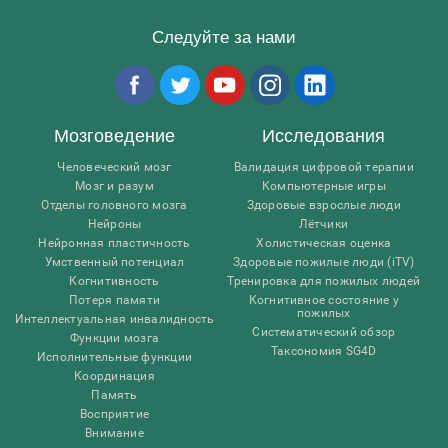
Следуйте за нами
Мозговедение
Исследования
Человеческий мозг
Валидация цифровой терапии
Мозг и разум
Компьютерные игры
Отделы головного мозга
Здоровые взрослые люди
Нейроны
Лётчики
Нейронная пластичность
Холистическая оценка
Умственный потенциал
Здоровые пожилые люди (iTV)
Когнитивность
Тренировка для пожилых людей
Потеря памяти
Когнитивное состояние у
пожилых
Интеллектуальная инвалидность
Систематический обзор
Функции мозга
Таксономия SG4D
Исполнительные функции
Координация
Память
Восприятие
Внимание