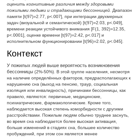
оценить когнитивные различия между здоровыми
пожилыми людьми и страдающими бессонницей.
Диапазон
памяти [t(97)=2.77, p<.007], при интеграции двухмерных
задач (визуальной и семантической) [t(97)=2.03, p<.049],
времени реакции устойчивого внимания [F(1, 392)=12.35,
p<.0001], оценке времени [t(97)=2.42, p<.017] и
исполнительном функционировании [t(96)=2.02, p<.045].
Контекст
У пожилых людей выше вероятность возникновения
бессонницы
(2%-50%). В этой группе населения, несмотря
на наличие определённых факторов, предрасполагающих к
нарушению сна (выход на пенсию, траур, социальная
изоляция или инвалидность), причинами бессонницы, как
правило, являются: первичные, медицинские,
психиатрические, фармакологические. Кроме того,
наблюдается высокая степень коморбидности с другими
расстройствами. Пожилым людям обычно труднее заснуть,
во время сна наблюдается более высокая активация,
больше изменений в стадиях сна, большее количество
пробуждений, при этом сон является менее