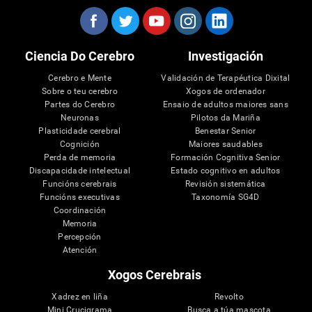
Ciencia Do Cerebro
Investigación
Cerebro e Mente
Validación de Terapéutica Dixital
Sobre o teu cerebro
Xogos de ordenador
Partes do Cerebro
Ensaio de adultos maiores sans
Neuronas
Pilotos da Mariña
Plasticidade cerebral
Benestar Senior
Cognición
Maiores saudables
Perda de memoria
Formación Cognitiva Senior
Discapacidade intelectual
Estado cognitivo en adultos
Funcións cerebrais
Revisión sistemática
Funcións executivas
Taxonomía SG4D
Coordinación
Memoria
Percepción
Atención
Xogos Cerebrais
Xadrez en liña
Revolto
Mini Crucigrama
Busca a túa mascota