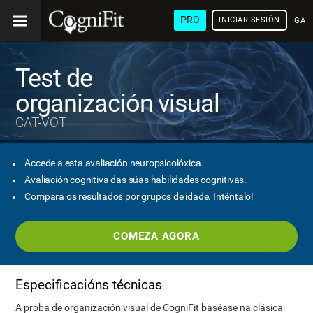
PRO
INICIAR SESIÓN
GAL
Test de
organización visual
CAT-VOT
Accede a esta avaliación neuropsicolóxica.
Avaliación cognitiva das súas habilidades cognitivas.
Compara os resultados por grupos de idade. Inténtalo!
COMEZA AGORA
Especificacións técnicas
A proba de organización visual de CogniFit baséase na clásica