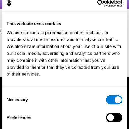
This website uses cookies
Referencias
We use cookies to personalise content and ads, to
provide social media features and to analyse our traffic.
Hooper, HE (1983). Manual de probas de organización visual
We also share information about your use of our site with
Hooper. Los Angeles, CA: Western Psychological Services.
our social media, advertising and analytics partners who
Merten, T. (2004). Unha versión curta da proba de organización
may combine it with other information that you’ve
visual Hooper: fiabilidade e validez. Neuropsicoloxía aplicada,
provided to them or that they’ve collected from your use
11(2), 99-102. https://doi.org/10.1207/s15324826an1102_5
of their services.
Consent
Necessary
Selection
Preferences