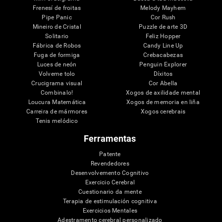
Frenesí de froitas
Melody Mayhem
Pipe Panic
Cor Rush
Mineiro de Cristal
Puzzle de arte 3D
Solitario
Feliz Hopper
Fábrica de Robos
Candy Line Up
Fuga de formiga
Crebacabezas
Luces de neón
Penguin Explorer
Volveme tolo
Díxitos
Crucigrama visual
Cor Abella
Combinalo!
Xogos de axilidade mental
Loucura Matemática
Xogos de memoria en liña
Carreira de mármores
Xogos cerebrais
Tenis melódico
Ferramentas
Patente
Revendedores
Desenvolvemento Cognitivo
Exercicio Cerebral
Cuestionario da mente
Terapia de estimulación cognitiva
Exercicios Mentales
Adestramento cerebral personalizado