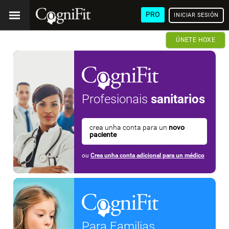
PRO
INICIAR SESIÓN
ÚNETE HOXE
Profesionais
sanitarios
crea unha conta para un
novo
paciente
ou
Crea unha conta adicional para un médico
Para Familias