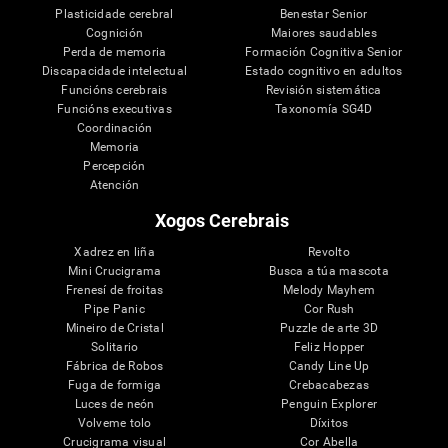
Plasticidade cerebral
Benestar Senior
Cognición
Maiores saudables
Perda de memoria
Formación Cognitiva Senior
Discapacidade intelectual
Estado cognitivo en adultos
Funcións cerebrais
Revisión sistemática
Funcións executivas
Taxonomía SG4D
Coordinación
Memoria
Percepción
Atención
Xogos Cerebrais
Xadrez en liña
Revolto
Mini Crucigrama
Busca a túa mascota
Frenesí de froitas
Melody Mayhem
Pipe Panic
Cor Rush
Mineiro de Cristal
Puzzle de arte 3D
Solitario
Feliz Hopper
Fábrica de Robos
Candy Line Up
Fuga de formiga
Crebacabezas
Luces de neón
Penguin Explorer
Volveme tolo
Díxitos
Crucigrama visual
Cor Abella