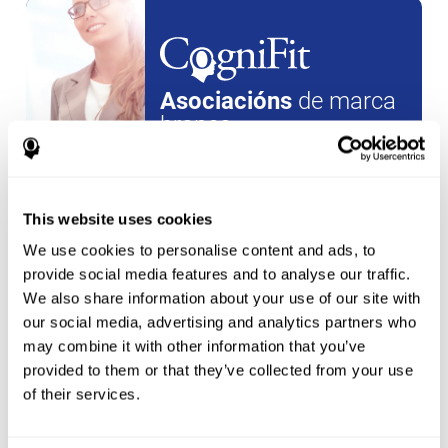
Asociacións
de marca
branca
crea unha
conta nova
This website uses cookies
We use cookies to personalise content and ads, to
provide social media features and to analyse our traffic.
We also share information about your use of our site with
our social media, advertising and analytics partners who
Atletas
may combine it with other information that you’ve
provided to them or that they’ve collected from your use
crear unha conta para un
novo
of their services.
atleta
ou
Crear unha conta adicional para un