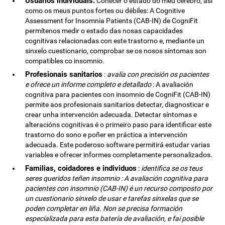
Usuarios individuais:
Coñecer o estado do meu cerebro, así
como os meus puntos fortes ou débiles: A Cognitive
Assessment for Insomnia Patients (CAB-IN) de CogniFit
permítenos medir o estado das nosas capacidades
cognitivas relacionadas con este trastorno e, mediante un
sinxelo cuestionario, comprobar se os nosos síntomas son
compatibles co insomnio.
Profesionais sanitarios
:
avalía con precisión os pacientes
e ofrece un informe completo e detallado
: A avaliación
cognitiva para pacientes con insomnio de CogniFit (CAB-IN)
permite aos profesionais sanitarios detectar, diagnosticar e
crear unha intervención adecuada. Detectar síntomas e
alteracións cognitivas é o primeiro paso para identificar este
trastorno do sono e poñer en práctica a intervención
adecuada. Este poderoso software permitirá estudar varias
variables e ofrecer informes completamente personalizados.
Familias, coidadores e individuos
:
identifica se os teus
seres queridos teñen insomnio : A avaliación cognitiva para
pacientes con insomnio (CAB-IN) é un recurso composto por
un cuestionario sinxelo de usar e tarefas sinxelas que se
poden completar en liña. Non se precisa formación
especializada para esta batería de avaliación, e fai posible