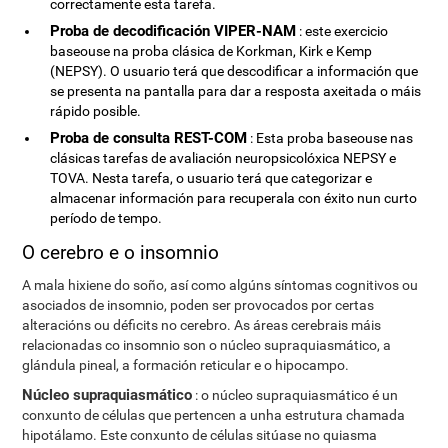
correctamente esta tarefa.
Proba de decodificación VIPER-NAM
: este exercicio
baseouse na proba clásica de Korkman, Kirk e Kemp
(NEPSY). O usuario terá que descodificar a información que
se presenta na pantalla para dar a resposta axeitada o máis
rápido posible.
Proba de consulta REST-COM
: Esta proba baseouse nas
clásicas tarefas de avaliación neuropsicolóxica NEPSY e
TOVA. Nesta tarefa, o usuario terá que categorizar e
almacenar información para recuperala con éxito nun curto
período de tempo.
O cerebro e o insomnio
A mala hixiene do soño, así como algúns síntomas cognitivos ou
asociados de insomnio, poden ser provocados por certas
alteracións ou déficits no cerebro. As áreas cerebrais máis
relacionadas co insomnio son o núcleo supraquiasmático, a
glándula pineal, a formación reticular e o hipocampo.
Núcleo supraquiasmático
: o núcleo supraquiasmático é un
conxunto de células que pertencen a unha estrutura chamada
hipotálamo. Este conxunto de células sitúase no quiasma