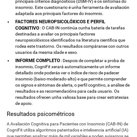
principais criterios diagnósticos (DSM-IV) e os síntomas do
insomnio. Este cuestionario é unha ferramenta de avaliación
adaptada aos principais factores do insomnio.
FACTORES NEUROPSICOLÓXICOS E PERFIL
COGNITIVO
: O CAB-IN continúa cunha batería de tarefas
destinadas a avaliar os principais factores
neuropsicolóxicos identificados na literatura científica que
rodea este trastorno. Os resultados compáranse con outros
usuarios da mesma idade e sexo.
INFORME COMPLETO
: Despois de completar a proba de
insomnio, CogniFit xerará automaticamente un informe
detallado onde poderás ver o índice de risco de padecer
insomnio (baixo-moderado-alto) e que permite comprender
os signos e síntomas de alerta, o perfil cognitivo, a análise de
resultados e as recomendacións para cada usuario. Os
resultados ofrecen unha valiosa base para crear estratexias
de apoio.
Resultados psicométricos
A Avaliación Cognitiva para Pacientes con Insomnio (CAB-IN) de
CogniFit utiliza algoritmos patentados e intelixencia artificial (IA)
que permiten analizar máis de mil variables e poden avisarnos se