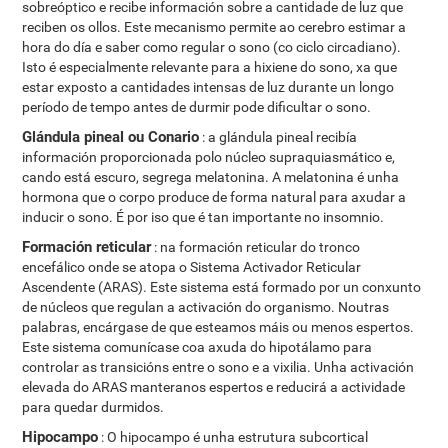
sobreóptico e recibe información sobre a cantidade de luz que
reciben os ollos. Este mecanismo permite ao cerebro estimar a
hora do día e saber como regular o sono (co ciclo circadiano).
Isto é especialmente relevante para a hixiene do sono, xa que
estar exposto a cantidades intensas de luz durante un longo
período de tempo antes de durmir pode dificultar o sono.
Glándula pineal ou Conario
: a glándula pineal recibía
información proporcionada polo núcleo supraquiasmático e,
cando está escuro, segrega melatonina. A melatonina é unha
hormona que o corpo produce de forma natural para axudar a
inducir o sono. É por iso que é tan importante no insomnio.
Formación reticular
: na formación reticular do tronco
encefálico onde se atopa o Sistema Activador Reticular
Ascendente (ARAS). Este sistema está formado por un conxunto
de núcleos que regulan a activación do organismo. Noutras
palabras, encárgase de que esteamos máis ou menos espertos.
Este sistema comunícase coa axuda do hipotálamo para
controlar as transicións entre o sono e a vixilia. Unha activación
elevada do ARAS manteranos espertos e reducirá a actividade
para quedar durmidos.
Hipocampo
: O hipocampo é unha estrutura subcortical