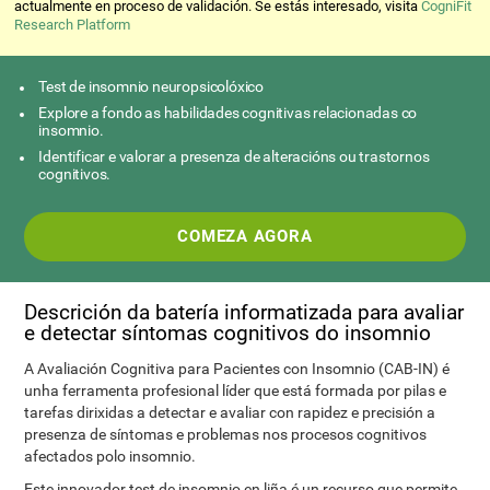
actualmente en proceso de validación. Se estás interesado, visita
CogniFit
Research Platform
Test de insomnio neuropsicolóxico
Explore a fondo as habilidades cognitivas relacionadas co
insomnio.
Identificar e valorar a presenza de alteracións ou trastornos
cognitivos.
COMEZA AGORA
Descrición da batería informatizada para avaliar
e detectar síntomas cognitivos do insomnio
A Avaliación Cognitiva para Pacientes con Insomnio (CAB-IN) é
unha ferramenta profesional líder que está formada por pilas e
tarefas dirixidas a detectar e avaliar con rapidez e precisión a
presenza de síntomas e problemas nos procesos cognitivos
afectados polo insomnio.
Este innovador test de insomnio en liña é un recurso que permite