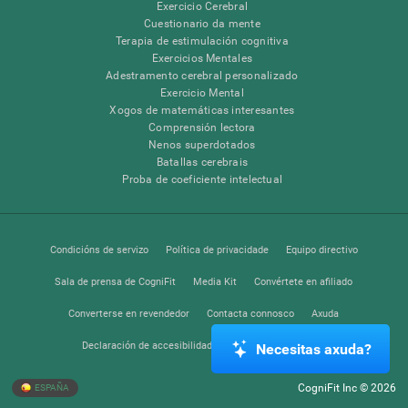
Exercicio Cerebral
Cuestionario da mente
Terapia de estimulación cognitiva
Exercicios Mentales
Adestramento cerebral personalizado
Exercicio Mental
Xogos de matemáticas interesantes
Comprensión lectora
Nenos superdotados
Batallas cerebrais
Proba de coeficiente intelectual
Condicións de servizo
Política de privacidade
Equipo directivo
Sala de prensa de CogniFit
Media Kit
Convértete en afiliado
Converterse en revendedor
Contacta connosco
Axuda
Declaración de accesibilidade
Centro de Confianza
Necesitas axuda?
CogniFit Inc © 2026
ESPAÑA