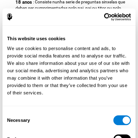
18 anos
: Consiste nunha serie de preguntas sinxelas que
deben ser cumprimentadas polo pai, nai ou titor ou polo
profesional encargado da avaliación. O cuestionario
abarcará as seguintes áreas: Síntomas de insomnio (soño
de mala calidade, dificultade para conciliar o sono, etc.),
hixiene do sono (actividades, rutinas e factores que afectan
This website uses cookies
ao sono) e síntomas asociados (irritabilidade e falta de
concentración).
We use cookies to personalise content and ads, to
Criterios diagnósticos para adultos
: Consiste nunha serie
provide social media features and to analyse our traffic.
de preguntas sinxelas que debe responder o profesional
We also share information about your use of our site with
encargado da avaliación, ou o propio usuario. O cuestionario
our social media, advertising and analytics partners who
abrangue as seguintes áreas: Síntomas de insomnio (soño
may combine it with other information that you’ve
de mala calidade, dificultade para conciliar o sono, etc.),
hixiene do sono (actividades, rutinas e factores que afectan
provided to them or that they’ve collected from your use
o sono) e síntomas asociados (irritabilidade e falta de
of their services.
concentración).
Descrición da batería para avaliar os factores
neuropsicolóxicos afectados polo insomnio
Consent
Necessary
Selection
A presenza de alteracións nalgunhas habilidades cognitivas pode
ser un indicador de insomnio. Un perfil xeral das habilidades
cognitivas do usuario pode indicar o grave das alteracións