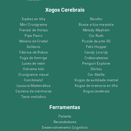
Xogos Cerebrais
Xadrez en liña
Revolto
Mini Crucigrama
Busca a túa mascota
Frenesí de froitas
Melody Mayhem
Pipe Panic
Cor Rush
Mineiro de Cristal
Puzzle de arte 3D
Solitario
Feliz Hopper
Fábrica de Robos
Candy Line Up
Fuga de formiga
Crebacabezas
Luces de neón
Penguin Explorer
Volveme tolo
Díxitos
Crucigrama visual
Cor Abella
Combinalo!
Xogos de axilidade mental
Loucura Matemática
Xogos de memoria en liña
Carreira de mármores
Xogos cerebrais
Tenis melódico
Ferramentas
Patente
Revendedores
Desenvolvemento Cognitivo