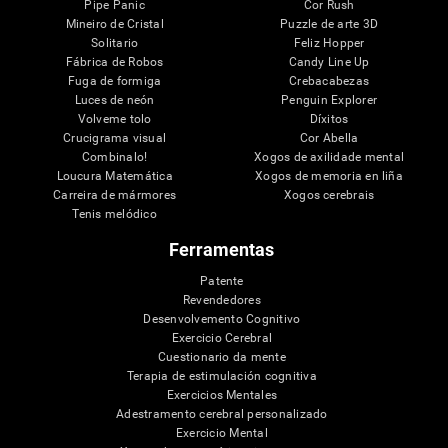
Pipe Panic
Cor Rush
Mineiro de Cristal
Puzzle de arte 3D
Solitario
Feliz Hopper
Fábrica de Robos
Candy Line Up
Fuga de formiga
Crebacabezas
Luces de neón
Penguin Explorer
Volveme tolo
Díxitos
Crucigrama visual
Cor Abella
Combinalo!
Xogos de axilidade mental
Loucura Matemática
Xogos de memoria en liña
Carreira de mármores
Xogos cerebrais
Tenis melódico
Ferramentas
Patente
Revendedores
Desenvolvemento Cognitivo
Exercicio Cerebral
Cuestionario da mente
Terapia de estimulación cognitiva
Exercicios Mentales
Adestramento cerebral personalizado
Exercicio Mental