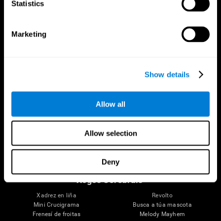
Statistics
Ciencia Do Cerebro
Investigación
Marketing
Cerebro e Mente
Validación de Terapéutica Dixital
Sobre o teu cerebro
Xogos de ordenador
Partes do Cerebro
Ensaio de adultos maiores sans
Neuronas
Pilotos da Mariña
Show details
Plasticidade cerebral
Benestar Senior
Cognición
Maiores saudables
Perda de memoria
Formación Cognitiva Senior
Allow all
Discapacidade intelectual
Estado cognitivo en adultos
Funcións cerebrais
Revisión sistemática
Funcións executivas
Taxonomía SG4D
Allow selection
Coordinación
Memoria
Percepción
Deny
Atención
Xogos Cerebrais
Xadrez en liña
Revolto
Mini Crucigrama
Busca a túa mascota
Frenesí de froitas
Melody Mayhem