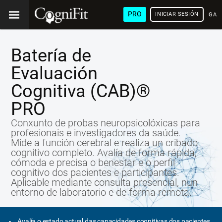
PRO
INICIAR SESIÓN
GAL
Batería de
Evaluación
Cognitiva (CAB)®
PRO
Conxunto de probas neuropsicolóxicas para
profesionais e investigadores da saúde.
Mide a función cerebral e realiza un cribado
cognitivo completo. Avalía de forma rápida,
cómoda e precisa o benestar e o perfil
cognitivo dos pacientes e participantes.
Aplicable mediante consulta presencial, nun
entorno de laboratorio e de forma remota.
Avalía o estado actual das capacidades cognitivas dos pacientes