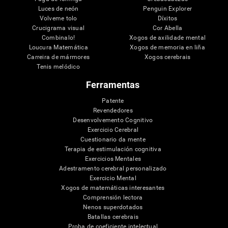
Luces de neón
Penguin Explorer
Volveme tolo
Díxitos
Crucigrama visual
Cor Abella
Combinalo!
Xogos de axilidade mental
Loucura Matemática
Xogos de memoria en liña
Carreira de mármores
Xogos cerebrais
Tenis melódico
Ferramentas
Patente
Revendedores
Desenvolvemento Cognitivo
Exercicio Cerebral
Cuestionario da mente
Terapia de estimulación cognitiva
Exercicios Mentales
Adestramento cerebral personalizado
Exercicio Mental
Xogos de matemáticas interesantes
Comprensión lectora
Nenos superdotados
Batallas cerebrais
Proba de coeficiente intelectual