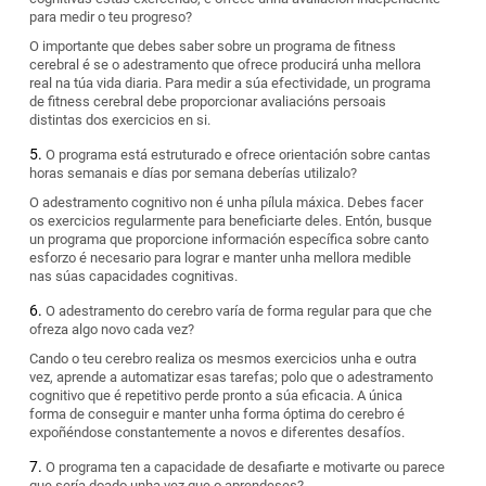
para medir o teu progreso?
O importante que debes saber sobre un programa de fitness
cerebral é se o adestramento que ofrece producirá unha mellora
real na túa vida diaria. Para medir a súa efectividade, un programa
de fitness cerebral debe proporcionar avaliacións persoais
distintas dos exercicios en si.
O programa está estruturado e ofrece orientación sobre cantas
horas semanais e días por semana deberías utilizalo?
O adestramento cognitivo non é unha pílula máxica. Debes facer
os exercicios regularmente para beneficiarte deles. Entón, busque
un programa que proporcione información específica sobre canto
esforzo é necesario para lograr e manter unha mellora medible
nas súas capacidades cognitivas.
O adestramento do cerebro varía de forma regular para que che
ofreza algo novo cada vez?
Cando o teu cerebro realiza os mesmos exercicios unha e outra
vez, aprende a automatizar esas tarefas; polo que o adestramento
cognitivo que é repetitivo perde pronto a súa eficacia. A única
forma de conseguir e manter unha forma óptima do cerebro é
expoñéndose constantemente a novos e diferentes desafíos.
O programa ten a capacidade de desafiarte e motivarte ou parece
que sería doado unha vez que o aprendeses?