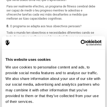
Para ser realmente efectivo, un programa de fitness cerebral debe
ser capaz de medir o teu progreso mentres te adestras e
ofrecerche tarefas cada vez máis desafiantes a medida que
melloran as túas capacidades cognitivas.
O programa se adapta aos teus obxectivos persoais?
Todo o mundo ten obxectivos e necesidades diferentes cando se
trata de manter e mellorar a saúde cerebral. Busca un programa
de fitness cerebral que poida medir as túas capacidades
cognitivas e ofrecer un réxime de adestramento personalizado
adaptado aos teus requisitos específicos.
O programa se adapta ao teu estilo de vida?
This website uses cookies
We use cookies to personalise content and ads, to
Algúns programas de exercicios cerebrais producen grandes
resultados a curto prazo pero son moi intensos e difíciles de
provide social media features and to analyse our traffic.
manter. Outros poden ser demasiado graduales e non ser o
We also share information about your use of our site with
suficientemente desafiantes para ti. Debes escoller un programa
our social media, advertising and analytics partners who
que te avalúe desde o principio e que logo axuste a dificultade das
tarefas para reflectir o teu ritmo e estilo de adestramento
may combine it with other information that you’ve
individual.
provided to them or that they’ve collected from your use
Estás preparado e capaz de facer o programa ou sería demasiado
of their services.
estresante?