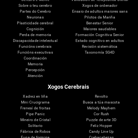
Sobre o teu cerebro
Xogos de ordenador
Partes do Cerebro
Ensaio de adultos maiores sans
Neuronas
Pilotos da Mariña
Plasticidade cerebral
Benestar Senior
Cognición
Maiores saudables
Perda de memoria
Formación Cognitiva Senior
Discapacidade intelectual
Estado cognitivo en adultos
Funcións cerebrais
Revisión sistemática
Funcións executivas
Taxonomía SG4D
Coordinación
Memoria
Percepción
Atención
Xogos Cerebrais
Xadrez en liña
Revolto
Mini Crucigrama
Busca a túa mascota
Frenesí de froitas
Melody Mayhem
Pipe Panic
Cor Rush
Mineiro de Cristal
Puzzle de arte 3D
Solitario
Feliz Hopper
Fábrica de Robos
Candy Line Up
Fuga de formiga
Crebacabezas