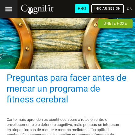
PRO
INICIAR SESIÓN
GAL
ÚNETE HOXE
Preguntas para facer antes de
mercar un programa de
fitness cerebral
Canto máis aprenden os científicos sobre a relación entre o
envellecemento e o deterioro cognitivo, máis persoas se interesan
en atopar formas de manter e mesmo mellorar a súa aptitude
cerebral. En consecuencia, hai moitos programas diferentes de