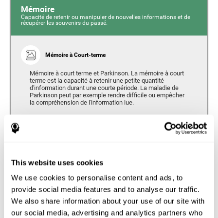
Mémoire
Capacité de retenir ou manipuler de nouvelles informations et de
récupérer les souvenirs du passé.
Mémoire à Court-terme
Mémoire à court terme et Parkinson. La mémoire à court
terme est la capacité à retenir une petite quantité
d'information durant une courte période. La maladie de
Parkinson peut par exemple rendre difficile ou empêcher
la compréhension de l'information lue.
Mémoire Visuelle à Court Terme
La mémoire visuelle à court terme (MVCT) est définie
comme la capacité à retenir une petite quantité
d'informations visuelles (lettres, chiffres, couleurs...)
This website uses cookies
pendant une courte période. La mémoire visuelle à court
terme semble être affectée chez les personnes atteintes
We use cookies to personalise content and ads, to
de la maladie de Parkinson, laissant la mémoire verbale à
court terme en bon état. On considère que les altérations
provide social media features and to analyse our traffic.
de la mémoire visuelle à court terme correspondent à la
We also share information about your use of our site with
gravité de la maladie et aux performances motrices de
l'utilisateur.
our social media, advertising and analytics partners who