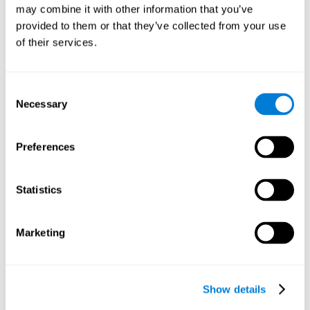
may combine it with other information that you’ve
Mémoire de Travail
provided to them or that they’ve collected from your use
of their services.
Mémoire de travail et Parkinson. La mémoire de travail est
la capacité à retenir et manipuler l'information nécessaire
à la réalisation de tâches cogntiives complexes, comme
la compréhension du langage écrit, parlé ou travailler
l'information reçues.
Consent
Necessary
Selection
Preferences
Coordination
Capacité d'exécuter efficacement des mouvements précis et
ordonnés.
Statistics
Temps de Réaction
Marketing
Temps de réaction et maladie de Parkinson. Le temps de
réaction est la capacité à percevoir, traiter et répondre à
un stimulus simple (répondre à une question par
exemple). Un des principaux troubles moteurs qui
Show details
apparaît dans la maladie de Parkinson est la
bradykinésie, ou lenteur motrice. Le temps de réaction
des personnes souffrant de la maladie de Parkinson peut