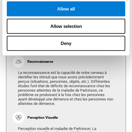
être plus important (plus lent) pour réaliser des activités
Allow all
physiques, manger, s'habiller, etc.
Allow selection
Perception
Capacité d'interpréter les stimuli de notre environnement.
Deny
Reconnaissance
La reconnaissance est la capacité de notre cerveau à
identifier les stimuli que nous avons précédemment
perçus (situations, personnes, objets, etc.). Différentes
études font état de déficits de reconnaissance chez les
personnes atteintes de la maladie de Parkinson, ce
problème se produisant à la fois chez les personnes
ayant développé une démence et chez les personnes non
atteintes de démence.
Perception Visuelle
Perception visuelle et maladie de Parkinson. La