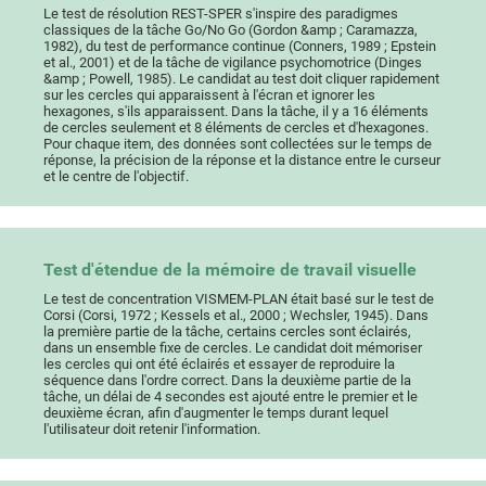
Le test de résolution REST-SPER s'inspire des paradigmes
classiques de la tâche Go/No Go (Gordon &amp ; Caramazza,
1982), du test de performance continue (Conners, 1989 ; Epstein
et al., 2001) et de la tâche de vigilance psychomotrice (Dinges
&amp ; Powell, 1985). Le candidat au test doit cliquer rapidement
sur les cercles qui apparaissent à l'écran et ignorer les
hexagones, s'ils apparaissent. Dans la tâche, il y a 16 éléments
de cercles seulement et 8 éléments de cercles et d'hexagones.
Pour chaque item, des données sont collectées sur le temps de
réponse, la précision de la réponse et la distance entre le curseur
et le centre de l'objectif.
Test d'étendue de la mémoire de travail visuelle
Le test de concentration VISMEM-PLAN était basé sur le test de
Corsi (Corsi, 1972 ; Kessels et al., 2000 ; Wechsler, 1945). Dans
la première partie de la tâche, certains cercles sont éclairés,
dans un ensemble fixe de cercles. Le candidat doit mémoriser
les cercles qui ont été éclairés et essayer de reproduire la
séquence dans l'ordre correct. Dans la deuxième partie de la
tâche, un délai de 4 secondes est ajouté entre le premier et le
deuxième écran, afin d'augmenter le temps durant lequel
l'utilisateur doit retenir l'information.