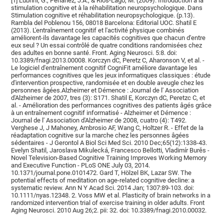
[1] Lubrini, G., Periáñez, J.A., & Ríos-Lago, M. (2009). Introduction à la
stimulation cognitive et à la réhabilitation neuropsychologique. Dans
Stimulation cognitive et réhabilitation neuropsychologique. (p.13).
Rambla del Poblenou 156, 08018 Barcelona: Editorial UOC. Shatil E
(2013). L'entraînement cognitif et l'activité physique combinés
améliorent-ils davantage les capacités cognitives que chacun d'entre
eux seul ? Un essai contrôlé de quatre conditions randomisées chez
des adultes en bonne santé. Front. Aging Neurosci. 5:8. doi:
10.3389/fnagi.2013.00008. Korczyn dC, Peretz C, Aharonson V, et al. -
Le logiciel d'entraînement cognitif CogniFit améliore davantage les
performances cognitives que les jeux informatiques classiques : étude
d'intervention prospective, randomisée et en double aveugle chez les
personnes âgées.Alzheimer et Démence : Journal de l' Association
d'Alzheimer de 2007, tres (3): S171. Shatil E, Korczyn dC, Peretzc C, et
al. - Amélioration des performances cognitives des patients âgés grâce
à un entraînement cognitif informatisé - Alzheimer et Démence :
Journal de l' Association d'Alzheimer de 2008, cuatro (4): T492.
Verghese J, J Mahoney, Ambrosio AF, Wang C, Holtzer R. - Effet de la
réadaptation cognitive sur la marche chez les personnes âgées
sédentaires - J Gerontol A Biol Sci Med Sci. 2010 Dec;65(12):1338-43.
Evelyn Shatil, Jaroslava Mikulecká, Francesco Bellotti, Vladimír Burěs -
Novel Television-Based Cognitive Training Improves Working Memory
and Executive Function - PLoS ONE July 03, 2014.
10.1371/journal.pone.0101472. Gard T, Hölzel BK, Lazar SW. The
potential effects of meditation on age-related cognitive decline: a
systematic review. Ann N Y Acad Sci. 2014 Jan; 1307:89-103. doi:
10.1111/nyas.12348. 2. Voss MW et al. Plasticity of brain networks in a
randomized intervention trial of exercise training in older adults. Front
Aging Neurosci. 2010 Aug 26;2. pii: 32. doi: 10.3389/fnagi.2010.00032.