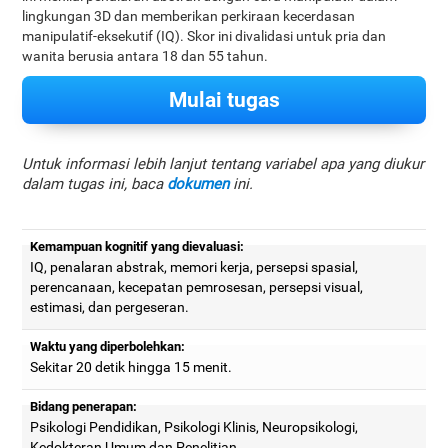
lingkungan 3D dan memberikan perkiraan kecerdasan
manipulatif-eksekutif (IQ). Skor ini divalidasi untuk pria dan
wanita berusia antara 18 dan 55 tahun.
Mulai tugas
Untuk informasi lebih lanjut tentang variabel apa yang diukur
dalam tugas ini, baca
dokumen
ini.
Kemampuan kognitif yang dievaluasi:
IQ, penalaran abstrak, memori kerja, persepsi spasial,
perencanaan, kecepatan pemrosesan, persepsi visual,
estimasi, dan pergeseran.
Waktu yang diperbolehkan:
Sekitar 20 detik hingga 15 menit.
Bidang penerapan:
Psikologi Pendidikan, Psikologi Klinis, Neuropsikologi,
Kedokteran Umum dan Penelitian.