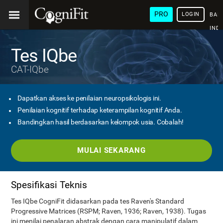
PRO
LOGIN
BAH
IND
Tes IQbe
CAT-IQbe
Dapatkan akses ke penilaian neuropsikologis ini.
Penilaian kognitif terhadap keterampilan kognitif Anda.
Bandingkan hasil berdasarkan kelompok usia. Cobalah!
MULAI SEKARANG
Spesifikasi Teknis
Tes IQbe CogniFit didasarkan pada tes Raven's Standard
Progressive Matrices (RSPM; Raven, 1936; Raven, 1938). Tugas
ini menilai penalaran abstrak dengan cara manipulatif dalam