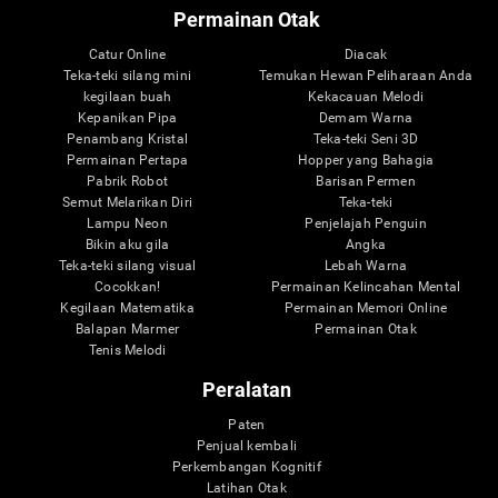
Permainan Otak
Catur Online
Diacak
Teka-teki silang mini
Temukan Hewan Peliharaan Anda
kegilaan buah
Kekacauan Melodi
Kepanikan Pipa
Demam Warna
Penambang Kristal
Teka-teki Seni 3D
Permainan Pertapa
Hopper yang Bahagia
Pabrik Robot
Barisan Permen
Semut Melarikan Diri
Teka-teki
Lampu Neon
Penjelajah Penguin
Bikin aku gila
Angka
Teka-teki silang visual
Lebah Warna
Cocokkan!
Permainan Kelincahan Mental
Kegilaan Matematika
Permainan Memori Online
Balapan Marmer
Permainan Otak
Tenis Melodi
Peralatan
Paten
Penjual kembali
Perkembangan Kognitif
Latihan Otak