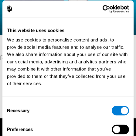
This website uses cookies
We use cookies to personalise content and ads, to
provide social media features and to analyse our traffic.
We also share information about your use of our site with
Referensi
our social media, advertising and analytics partners who
may combine it with other information that you’ve
Raven, JC (1936). Tes mental yang digunakan dalam studi
provided to them or that they’ve collected from your use
genetik: Kinerja individu terkait pada tes yang terutama bersifat
edukatif dan terutama reproduktif. Tesis MSc, Universitas
of their services.
London.
"Raven, JC (1938) Matriks progresif Raven (1938): himpunan A,
Consent
B, C, D, E. Melbourne: Dewan Penelitian Pendidikan Australia;
Necessary
1938."
Selection
Preferences