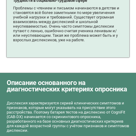
Трудности в социально-трудовой сфере
Проблемы с чтением и письмом начинаются в детстве и
становятся всё более заметными по мере увеличения
учебной нагрузки и требований. Существует огромная
взаимосвязь между дислексией и школьной
неуспеваемостью. Очень часто симптомы дислексии
путают с ленью, ошибочно считая ученика ленивым и/
или неуспевающим. Такая же проблема может быть и у
взрослых дислексиков, уже на работе.
Описание основанного на
диагностических критериях опросника
Дислексия характеризуется серией клинических симптомов и
признаков, которые могут указывать на присутствие этого
расстройства. Поэтому батарея тестов на дислексию от CogniFit
(CAB-DX) начинается со скринингового опросника,
разработанного на базе основных диагностических критериев
для каждой возрастной группы с учётом признаков и симптомов
дислексии.