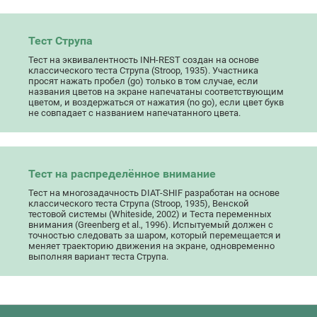
Тест Струпа
Тест на эквивалентность INH-REST создан на основе
классического теста Струпа (Stroop, 1935). Участника
просят нажать пробел (go) только в том случае, если
названия цветов на экране напечатаны соответствующим
цветом, и воздержаться от нажатия (no go), если цвет букв
не совпадает с названием напечатанного цвета.
Тест на распределённое внимание
Тест на многозадачность DIAT-SHIF разработан на основе
классического теста Струпа (Stroop, 1935), Венской
тестовой системы (Whiteside, 2002) и Теста переменных
внимания (Greenberg et al., 1996). Испытуемый должен с
точностью следовать за шаром, который перемещается и
меняет траекторию движения на экране, одновременно
выполняя вариант теста Струпа.