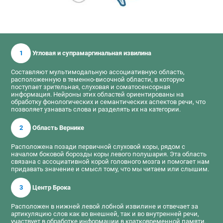
1
Угловая и супрамаргинальная извилина
Составляют мультимодальную ассоциативную область,
расположенную в теменно-височной области, в которую
поступает зрительная, слуховая и соматосенсорная
информация. Нейроны этих областей ориентированы на
обработку фонологических и семантических аспектов речи, что
позволяет узнавать слова и разделять их на категории.
2
Область Вернике
Расположена позади первичной слуховой коры, рядом с
началом боковой борозды коры левого полушария. Эта область
связана с ассоциативной корой головного мозга и помогает нам
придавать значение и смысл тому, что мы читаем или слышим.
3
Центр Брока
Расположен в нижней левой лобной извилине и отвечает за
артикуляцию слов как во внешней, так и во внутренней речи,
участвует в обработке информации в кратковременной памяти.