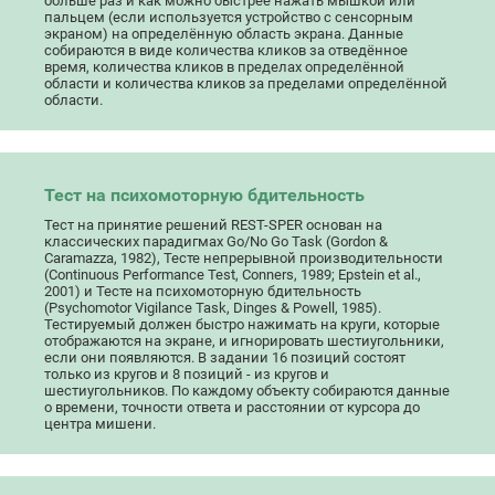
больше раз и как можно быстрее нажать мышкой или
пальцем (если используется устройство с сенсорным
экраном) на определённую область экрана. Данные
собираются в виде количества кликов за отведённое
время, количества кликов в пределах определённой
области и количества кликов за пределами определённой
области.
Тест на психомоторную бдительность
Тест на принятие решений REST-SPER основан на
классических парадигмах Go/No Go Task (Gordon &
Caramazza, 1982), Тесте непрерывной производительности
(Continuous Performance Test, Conners, 1989; Epstein et al.,
2001) и Тесте на психомоторную бдительность
(Psychomotor Vigilance Task, Dinges & Powell, 1985).
Тестируемый должен быстро нажимать на круги, которые
отображаются на экране, и игнорировать шестиугольники,
если они появляются. В задании 16 позиций состоят
только из кругов и 8 позиций - из кругов и
шестиугольников. По каждому объекту собираются данные
о времени, точности ответа и расстоянии от курсора до
центра мишени.