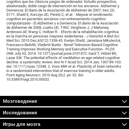
cognitivo que los clásicos juegos de ordenador: Estudio prospectivo,
aleatorizado, doble ciego de intervención en los ancianos. Alzheimer y
Demencia: El diario de la Asociación de Alzheimer de 2007, tres (3):
S171. Shatil E, Korczyn dC, Peretz C, et al. - Mejorar el rendimiento
cognitivo en pacientes ancianos con entrenamiento cognitivo
computarizado - El Alzheimer y a Demencia: El diario de la Asociación
de Alzheimer de 2008, cuatro (4): T492. Verghese J, J Mahoney,
Ambrosio AF, Wang C, Holtzer R. - Efecto de la rehabilitación cognitiva
en la marcha en personas mayores sedentarias - J Gerontol A Biol Sci
Med Sci. 2010 Dec;65(12):1338-43. Evelyn Shatil, Jaroslava Mikulecká,
Francesco Bellotti, Vladimír Burěs - Novel Television-Based Cognitive
Training Improves Working Memory and Executive Function - PLOS
ONE July 03, 2014. 10.1371/journal.pone.0101472. Gard T, Hölzel BK,
Lazar SW. The potential effects of meditation on age-related cognitive
decline: a systematic review. Ann N Y Acad Sci. 2014 Jan; 1307:89-103.
doi: 10.1111/nyas.12348. 2. Voss MW et al. Plasticity of brain networks
in a randomized intervention trial of exercise training in older adults.
Front Aging Neurosci. 2010 Aug 26;2. pii: 32. doi:
10.3389/fnagi.2010.00032.
Мозговедение
Исследования
Игры для мозга