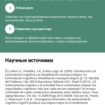
4
Лобная доля
Отвечает за структурирование мышления, языка и речи, как
письменной, так и устной.
5
Первичная слуховая кора
Регистрирует и обрабатывает все звуки, которые мы
воспринимаем, включая фонемы, слова и предложения.
Научные источники
[1] Lubrini, G., Periáñez, J.A., & Ríos-Lago, M. (2009). Introducción a la
estimulación cognitiva y la rehabilitación neuropsicológica. En
Estimulación cognitiva y rehabilitación neuropsicológica (p.13). Rambla
del Poblenou 156, 08018 Barcelona: Editorial UOC. Shatil E (2013). ¿El
entrenamiento cognitivo y la actividad física combinados mejoran las
capacidades cognitivas más que cada uno por separado? Un ensayo
controlado de cuatro condiciones aleatorias entre adultos sanos. Front.
Aging Neurosci. 5:8. doi: 10.3389/fnagi.2013.00008. Korczyn dC, Peretz
C, Aharonson V, et al. - El programa informático de entrenamiento
cognitivo CogniFit produce una mejora mayor en el rendimiento