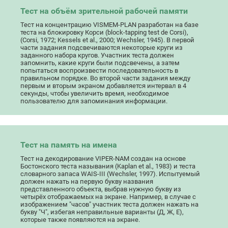
Тест на объём зрительной рабочей памяти
Тест на концентрацию VISMEM-PLAN разработан на базе
теста на блокировку Корси (block-tapping test de Corsi),
(Corsi, 1972; Kessels et al., 2000; Wechsler, 1945). В первой
части задания подсвечиваются некоторые круги из
заданного набора кругов. Участник теста должен
запомнить, какие круги были подсвечены, а затем
попытаться воспроизвести последовательность в
правильном порядке. Во второй части задания между
первым и вторым экраном добавляется интервал в 4
секунды, чтобы увеличить время, необходимое
пользователю для запоминания информации.
Тест на память на имена
Тест на декодирование VIPER-NAM создан на основе
Бостонского теста называния (Kaplan et al., 1983) и теста
словарного запаса WAIS-III (Wechsler, 1997). Испытуемый
должен нажать на первую букву названия
представленного объекта, выбрав нужную букву из
четырёх отображаемых на экране. Например, в случае с
изображением "часов" участник теста должен нажать на
букву "Ч", избегая неправильные варианты (Д, Ж, Е),
которые также появляются на экране.