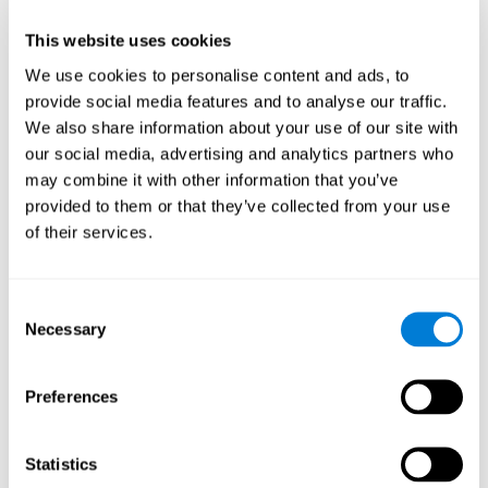
сложнее воспринимать стимулы.
This website uses cookies
We use cookies to personalise content and ads, to
provide social media features and to analyse our traffic.
Память
We also share information about your use of our site with
Способность удерживать новую информацию и управлять ею,
а также восстанавливать воспоминания.
our social media, advertising and analytics partners who
may combine it with other information that you’ve
provided to them or that they’ve collected from your use
Кратковременная память
of their services.
Кратковременная память и дислексия.
Кратковременная память - это способность
удерживать небольшой объем информации в
Consent
течение короткого периода времени, например,
когда мы запоминаем начало предложения, чтобы
Necessary
Selection
понять его полностью. Проблемы с
кратковременной памятью могут помешать нам
понять то, что мы слышим, из-за того, что
полученная с помощью слуха информация не
Preferences
удерживается корректно.
Кратковременная зрительная память
Statistics