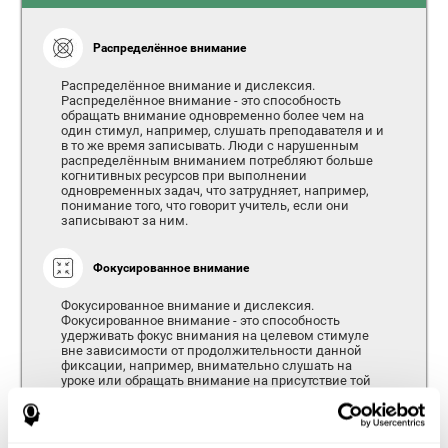
Распределённое внимание
Распределённое внимание и дислексия.
Распределённое внимание - это способность
обращать внимание одновременно более чем на
один стимул, например, слушать преподавателя и и
в то же время записывать. Люди с нарушенным
распределённым вниманием потребляют больше
когнитивных ресурсов при выполнении
одновременных задач, что затрудняет, например,
понимание того, что говорит учитель, если они
записывают за ним.
Фокусированное внимание
Фокусированное внимание и дислексия.
Фокусированное внимание - это способность
удерживать фокус внимания на целевом стимуле
вне зависимости от продолжительности данной
фиксации, например, внимательно слушать на
уроке или обращать внимание на присутствие той
или иной буквы в слове. Когда мы отвлекаемся, мы
можем потерять важную информацию, нам
становится сложнее понимать то, что мы делаем.
Детям и взрослым с дислексией может быть