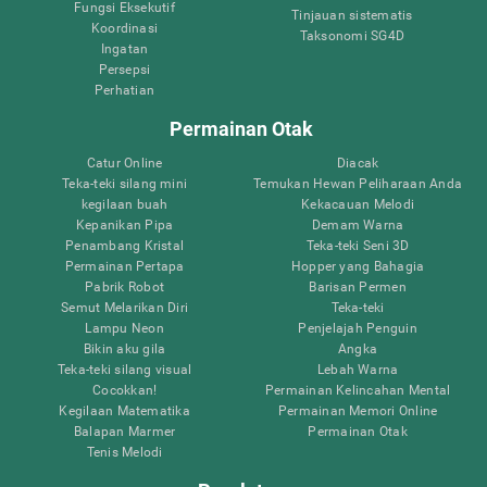
Fungsi Eksekutif
Tinjauan sistematis
Koordinasi
Taksonomi SG4D
Ingatan
Persepsi
Perhatian
Permainan Otak
Catur Online
Diacak
Teka-teki silang mini
Temukan Hewan Peliharaan Anda
kegilaan buah
Kekacauan Melodi
Kepanikan Pipa
Demam Warna
Penambang Kristal
Teka-teki Seni 3D
Permainan Pertapa
Hopper yang Bahagia
Pabrik Robot
Barisan Permen
Semut Melarikan Diri
Teka-teki
Lampu Neon
Penjelajah Penguin
Bikin aku gila
Angka
Teka-teki silang visual
Lebah Warna
Cocokkan!
Permainan Kelincahan Mental
Kegilaan Matematika
Permainan Memori Online
Balapan Marmer
Permainan Otak
Tenis Melodi