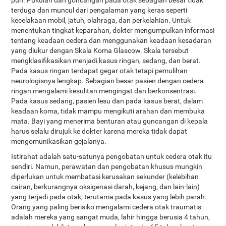
pun. Pukulan dan goncangan pada otak sebagian besar tidak
terduga dan muncul dari pengalaman yang keras seperti
kecelakaan mobil, jatuh, olahraga, dan perkelahian. Untuk
menentukan tingkat keparahan, dokter mengumpulkan informasi
tentang keadaan cedera dan menggunakan keadaan kesadaran
yang diukur dengan Skala Koma Glascow. Skala tersebut
mengklasifikasikan menjadi kasus ringan, sedang, dan berat.
Pada kasus ringan terdapat gegar otak tetapi pemulihan
neurologisnya lengkap. Sebagian besar pasien dengan cedera
ringan mengalami kesulitan mengingat dan berkonsentrasi.
Pada kasus sedang, pasien lesu dan pada kasus berat, dalam
keadaan koma, tidak mampu mengikuti arahan dan membuka
mata. Bayi yang menerima benturan atau guncangan di kepala
harus selalu dirujuk ke dokter karena mereka tidak dapat
mengomunikasikan gejalanya.
Istirahat adalah satu-satunya pengobatan untuk cedera otak itu
sendiri. Namun, perawatan dan pengobatan khusus mungkin
diperlukan untuk membatasi kerusakan sekunder (kelebihan
cairan, berkurangnya oksigenasi darah, kejang, dan lain-lain)
yang terjadi pada otak, terutama pada kasus yang lebih parah.
Orang yang paling berisiko mengalami cedera otak traumatis
adalah mereka yang sangat muda, lahir hingga berusia 4 tahun,