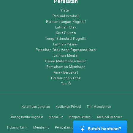
Peralatan
Paten
Penjual kembali
Perkembangan Kognitif
Latihan Otak
Kuis Pikiran
Terapi Stimulasi Kognitif
Latihan Pikiran
Pelatihan Otak yang Dipersonalisasi
Latihan Mental
Game Matematika Keren
Pemahaman Membaca
Anak Berbakat
Pertarungan Otak
Tes IQ
Ketentuan Layanan
Kebijakan Privasi
Tim Manajemen
Ruang Berita CogniFit
Media Kit
Menjadi Afiliasi
Menjadi Reseller
Hubungi kami
Membantu
Pernyataan Aksesibilitas
Pusat Kepercayaan
Butuh bantuan?