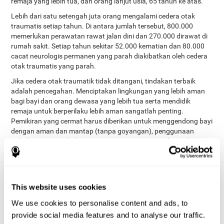
remaja yang lebih tua, dan orang lanjut usia, 65 tahun ke atas.
Lebih dari satu setengah juta orang mengalami cedera otak
traumatis setiap tahun. Di antara jumlah tersebut, 800.000
memerlukan perawatan rawat jalan dini dan 270.000 dirawat di
rumah sakit. Setiap tahun sekitar 52.000 kematian dan 80.000
cacat neurologis permanen yang parah diakibatkan oleh cedera
otak traumatis yang parah.
Jika cedera otak traumatik tidak ditangani, tindakan terbaik
adalah pencegahan. Menciptakan lingkungan yang lebih aman
bagi bayi dan orang dewasa yang lebih tua serta mendidik
remaja untuk berperilaku lebih aman sangatlah penting.
Pemikiran yang cermat harus diberikan untuk menggendong bayi
dengan aman dan mantap (tanpa goyangan), penggunaan
sabuk pengaman, helm, penyimpanan senjata api dan peluru,
pengaruh alkohol, pemasangan pegangan tangan dan alas
antiselip, serta pembatas tangga untuk anak kecil.
Rehabilitasi sering kali dibutuhkan, terutama dalam kasus cedera
otak yang parah. Tim rehabilitasi dapat mencakup dokter
This website uses cookies
dan/atau perawat dalam bidang neuropsikologi, pengobatan
We use cookies to personalise content and ads, to
rehabilitatif, wicara dan bahasa, terapi okupasi, psikiatri, pekerja
provide social media features and to analyse our traffic.
sosial, dan rekreasi. Penelitian ekstensif menunjukkan bahwa