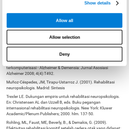
Show details
Peretz C, Korczyn AD, Shatil E, Aharonson V, Birnboim S, Giladi N.
- Pelatihan Kognitif Pribadi Berbasis Komputer versus Permainan
Komputer Klasik: Uji Coba Prospektif Acak-Buta Ganda tentang
Allow all
Stimulasi Kognitif - Neuroepidemiology 2011; 36:91-9.
Evelyn Shatil, Jaroslava Mikulecká, Francesco Bellotti, Vladimír
Burěs - Pelatihan Kognitif Berbasis Televisi Baru Meningkatkan
Allow selection
Memori Kerja dan Fungsi Eksekutif - PLOS ONE 03 Juli 2014.
10.1371/journal.pone.0101472
Deny
Shatil E, Korczyn AD, Peretz C, dkk. - Meningkatkan kinerja
kognitif pada subjek lanjut usia menggunakan pelatihan kognitif
terkomputerisasi - Alzheimer & Demensia: Jurnal Asosiasi
Alzheimer 2008; 4(4):T492.
Muñoz-Céspedes, JM, Tirapu-Ustarroz J. (2001). Rehabilitasi
neuropsikologis. Madrid: Sintesis
Trexler LE. Dukungan empiris untuk rehabilitasi neuropsikologis.
En: Christensen AL dan Uzzell B, eds. Buku pegangan
internasional rehabilitasi neuropsikologis. New York: Kluwer
Academic/Plenum Publishers; 2000. hlm. 137-50.
Rohling, ML, Faust, ME, Beverly, B., & Demakis, G. (2009).
Efektivitas rehabilitasi kognitif setelah cedera otak yang didapat: