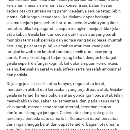
kelelahan, masalah memori atau konsentrasi. Dalam kasus
cedera otak traumatis yang parah, gejalanya serupa tetapi lebih
intens. Kehilangan kesadaran, jika dialami, dapat berlanjut
selama berjam-jam, berhari-hari atau periode waktu yang tidak
terbatas. Jika terpengaruh, ucapan mungkin menjadi tidak jelas
atau kabur. Gejala lain dari cedera otak traumatis yang parah
mungkin termasuk perilaku dan agitasi yang tidak biasa, muntah
berulang, pelebaran pupil, kelemahan atau mati rasa pada
tungkai bawah dan kontrol kandung kemih atau usus yang
buruk. Komplikasi dapat terjadi yang terkait dengan berbagai
gejala seperti disfungsi kognitif, ketidakmampuan komunikasi,
kejang, kerusakan saraf wajah, infeksi serta masalah emosional
dan perilaku.
Gejala-gejala ini, sedikit atau banyak, ringan atau berat,
merupakan akibat dari kerusakan yang terjadi pada otak. Gejala-
gejala ini terjadi karena pukulan atau goncangan pada otak telah
menyebabkan kerusakan sel sementara, dan, pada kasus yang
lebih parah, memar, pendarahan internal, kematian neuron
dan/atau hilangnya jaringan. Cedera otak dan gejala-gejala
terkaitnya berbeda satu sama lain. Kerusakan dapat bervariasi
dari ringan hingga berat dan dapat terjadi di bagian otak mana