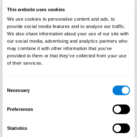
de la table et que nous l'attrapons avant qu'il n'atteigne le sol.
This website uses cookies
Flexibilité cognitive:
Pour progresser dans ce jeu mental, nous
devrons nous adapter au changement de stimulus cible et
We use cookies to personalise content and ads, to
chercher le prochain. En pratiquant cet exercice, nous
provide social media features and to analyse our traffic.
stimulons et renforçons notre capacité de flexibilité mentale.
We also share information about your use of our site with
L'amélioration de cette capacité cognitive peut nous aider à
our social media, advertising and analytics partners who
réagir avec plus de souplesse dans des situations
inattendues, par exemple lorsque nous découvrons que le
may combine it with other information that you’ve
supermarché est fermé et que nous devons penser à une
provided to them or that they’ve collected from your use
alternative, ou lorsqu'une route est coupée et que nous
of their services.
devons trouver un autre moyen pour atteindre le lieu
souhaité.
Consent
Les autres capacités cognitives
Necessary
Selection
pertinentes sont :
Preferences
Balayage visuel:
Pour accéder aux niveaux supérieurs de ce
jeu d'entraînement cérébral, nous devrons détecter la cible
parmi tous les stimuli présents, ce qui nécessitera notre
Statistics
balayage visuel. La pratique de ce jeu nous permet de