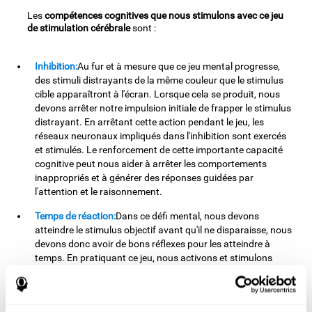
Les
compétences cognitives que nous stimulons avec ce jeu
de stimulation cérébrale
sont :
Inhibition:
Au fur et à mesure que ce jeu mental progresse,
des stimuli distrayants de la même couleur que le stimulus
cible apparaîtront à l'écran. Lorsque cela se produit, nous
devons arrêter notre impulsion initiale de frapper le stimulus
distrayant. En arrêtant cette action pendant le jeu, les
réseaux neuronaux impliqués dans l'inhibition sont exercés
et stimulés. Le renforcement de cette importante capacité
cognitive peut nous aider à arrêter les comportements
inappropriés et à générer des réponses guidées par
l'attention et le raisonnement.
Temps de réaction:
Dans ce défi mental, nous devons
atteindre le stimulus objectif avant qu'il ne disparaisse, nous
devons donc avoir de bons réflexes pour les atteindre à
temps. En pratiquant ce jeu, nous activons et stimulons
notre temps de réaction. L'amélioration de cette capacité
cognitive peut nous aider à agir rapidement face à différents
stimuli. Par exemple, lorsque nous voyons un objet tomber