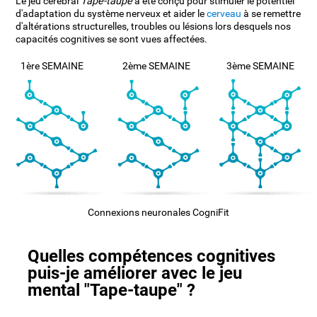
Le jeu cérébral
Tape-taupe
a été conçu pour stimuler le potentiel
d'adaptation du système nerveux et aider le
cerveau
à se remettre
d'altérations structurelles, troubles ou lésions lors desquels nos
capacités cognitives se sont vues affectées.
1ère SEMAINE
2ème SEMAINE
3ème SEMAINE
Connexions neuronales CogniFit
Quelles compétences cognitives
puis-je améliorer avec le jeu
mental "Tape-taupe" ?