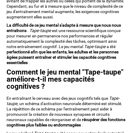
évitant de frapper les autres ou celles qui portent de la dynamite.
Cependant, au fur et à mesure que le niveau de complexité de ce
jeu d'entraînement mental augmente, les exigences cognitives
augmenteront elles aussi.
La difficulté de ce jeu mental s'adapte à mesure que nous nous
entraînons
.
Tape-taupe
est une ressource scientifique conçue
pour mesurer en permanence nos performances et réguler
automatiquement la complexité des tâches, optimisant ainsi
notre entraînement cognitif. Le jeu mental
Tape-taupe
a été
perfectionné afin que les enfants, les adultes et les personnes
âgées puissent entraîner et stimuler les capacités cognitives
essentielles
.
Comment le jeu mental "Tape-taupe"
améliore-t-il mes capacités
cognitives ?
En entraînant le cerveau avec des jeux cognitifs tels que
Tape-
taupe
, un schéma d'activation neuronale déterminé est stimulé.
La répétition de ce schéma par l'entraînement peut aider à
promouvoir la création de nouveaux synapses et circuits
neuronaux capables de réorganiser et de
récupérer des fonctions
cognitives plus faibles ou endommagées
.