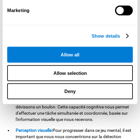
stimuler notre balayage visuel. L'amélioration de cette
capacité cognitive est fondamentale pour notre vie
Marketing
quotidienne, car elle peut nous aider à détecter rapidement et
efficacement les stimuli ou les informations pertinentes de
notre l'environnement. Par exemple, les autres véhicules sur
la route, une connaissance dans la foule, ou un texte
Show details
important sur un document.
Coordination oeil-main:
Pour progresser dans ce jeu mental,
Allow all
nous devrons diriger rapidement et précisément la souris
vers chacun des stimuli cibles. En pratiquant ce jeu
d'entraînement cérébral, nous aidons à exercer et à renforcer
Allow selection
notre coordination oculo-motrice. L'amélioration de cette
capacité cognitive est utile pour optimiser notre dextérité
dans les activités où nous utilisons nos mains. Par exemple,
Deny
lorsque nous écrivons, conduisons, faisons du sport ou
même lorsque nous ouvrons une boîte de conserve, ou
dévissons un boulon. Cette capacité cognitive nous permet
d'effectuer une tâche simultanée et coordonnée, basée sur
l'information visuelle que nous recevons.
Perception visuelle:
Pour progresser dans ce jeu mental, il est
important que nous nous concentrions sur la détection