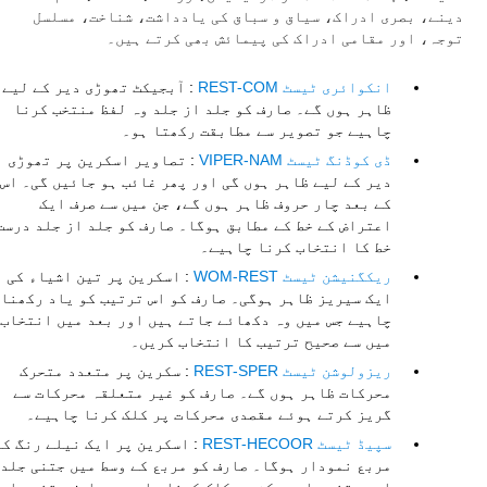
دینے، بصری ادراک، سیاق و سباق کی یادداشت، شناخت، مسلسل
توجہ، اور مقامی ادراک کی پیمائش بھی کرتے ہیں۔
انکوائری ٹیسٹ REST-COM
: آبجیکٹ تھوڑی دیر کے لیے
ظاہر ہوں گے۔ صارف کو جلد از جلد وہ لفظ منتخب کرنا
چاہیے جو تصویر سے مطابقت رکھتا ہو۔
ڈی کوڈنگ ٹیسٹ VIPER-NAM
: تصاویر اسکرین پر تھوڑی
دیر کے لیے ظاہر ہوں گی اور پھر غائب ہو جائیں گی۔ اس
کے بعد چار حروف ظاہر ہوں گے، جن میں سے صرف ایک
اعتراض کے خط کے مطابق ہوگا۔ صارف کو جلد از جلد درست
خط کا انتخاب کرنا چاہیے۔
ریکگنیشن ٹیسٹ WOM-REST
: اسکرین پر تین اشیاء کی
ایک سیریز ظاہر ہوگی۔ صارف کو اس ترتیب کو یاد رکھنا
چاہیے جس میں وہ دکھائے جاتے ہیں اور بعد میں انتخاب
میں سے صحیح ترتیب کا انتخاب کریں۔
ریزولوشن ٹیسٹ REST-SPER
: سکرین پر متعدد متحرک
محرکات ظاہر ہوں گے۔ صارف کو غیر متعلقہ محرکات سے
گریز کرتے ہوئے مقصدی محرکات پر کلک کرنا چاہیے۔
سپیڈ ٹیسٹ REST-HECOOR
: اسکرین پر ایک نیلے رنگ کا
مربع نمودار ہوگا۔ صارف کو مربع کے وسط میں جتنی جلد