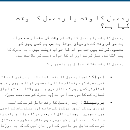
ردعمل کا وقت یا ردعمل کا وقت
کیا ہے؟
ردعمل کا وقت یا ردعمل کا وقت اس
وقت کی مقدار سے مراد
ہے جو اس وقت کے درمیان ہوتا ہے جب ہم کسی چیز کو
محسوس کرتے ہیں جب ہم اس کا جواب دیتے ہیں
۔ یہ محرک کا
پتہ لگانے، عمل کرنے اور اس کا جواب دینے کی صلاحیت ہے۔
ردعمل کا وقت مختلف عوامل پر منحصر ہے:
ادراک
: اچھا ردعمل کا وقت رکھنے کے لیے یقین کے ساتھ
کسی محرک کو دیکھنا، سننا یا محسوس کرنا ضروری ہے۔ ج
اسٹارٹر کسی ریس کے آغاز میں بندوق چلاتا ہے، تو آواز
کھلاڑی کے کانوں سے آتی ہے (وہ محرک کو سمجھتے ہیں)۔
پروسیسنگ
: اچھا ردعمل کا وقت حاصل کرنے کے لیے،
ضروری ہے کہ توجہ مرکوز کی جائے اور معلومات کو اچھی
طرح سمجھیں۔ پچھلی مثال کے بعد، دوڑنے والے، بندوق ک
سننے کے بعد، آواز کو دوسرے پس منظر کے شور سے ممتاز
کرنے کے قابل ہو جائیں گے اور جان لیں گے کہ یہ دوڑنا