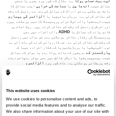
لیے بہت حساس ہوتا
ہے۔ مثال کے طور پر، بصری یا سمعی
مسائل جیسے
اندھا پن
یا
سماعت کی خرابی
ایسے مسائل کا
باعث بن سکتی ہے جو ادراک کے مسائل کی وجہ سے ردعمل کے وقت
کو متاثر کرتی ہے۔ بریڈی سائیچیا یا
الزائمر کی بیماری
جیسے ڈیمنشیا والے لوگ خراب پروسیسنگ کا سبب بن سکتے ہیں،
اور اس طرح ردعمل کے وقت کو متاثر کرتے ہیں۔ روک تھام پر
قابو پانے کے مسائل یا
ADHD
والے افراد میں بھی
پروسیسنگ کی رفتار متاثر ہو سکتی ہے، جو بدلے میں ردعمل
کے وقت کو متاثر کرتی ہے۔ جب کارروائی کرنے کی بات آتی ہے
تو، اکینیشیا یا بریڈیکنیزیا کے شکار افراد، جیسا کہ
پارکنسنز کے
مریضوں کے ساتھ ہوتا ہے، یا موٹر کے مسائل
جیسے ہیمیپیریشیا یا دیگر فالج میں بھی موٹر رسپانس دیتے
وقت پریشانی ہو سکتی ہے۔ عام طور پر،
الزائمر،
پارکنسنز، ایم ایس، یا ہنٹنگٹن کی بیماری
جیسے کسی
بھی نیوروڈیجینریٹو ڈس آرڈر کو بھی پتہ چلے گا کہ ان کے
ردعمل کا وقت بھی متاثر ہوتا ہے۔ آخر میں، دماغی چوٹ یا
فالج کی وجہ سے دماغی مسائل ان میں سے کسی بھی عمل کو
متاثر کر سکتے ہیں، جس کے نتیجے میں ردعمل کا وقت متاثر
This website uses cookies
ہوتا ہے۔
We use cookies to personalise content and ads, to
ایک عارضہ جو سب سے زیادہ متاثر کر سکتا ہے کہ آپ کتنی
provide social media features and to analyse our traffic.
جلدی معلومات پر کارروائی کر سکتے ہیں اسے
ڈفیوز
We also share information about your use of our site with
ایکسونل انجری
کہا جاتا ہے۔ یہ عام طور پر ہچکچاہٹ میں