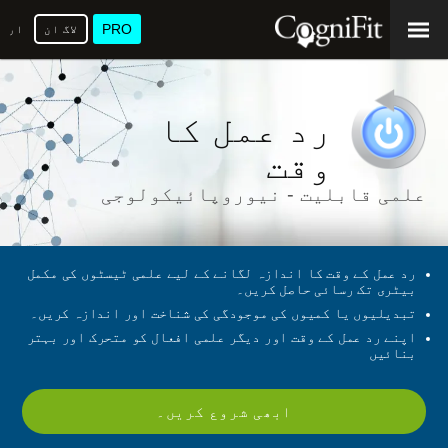
PRO
لاگ ان
ارد
رد عمل کا
وقت
علمی قابلیت - نیوروپائیکولوجی
رد عمل کے وقت کا اندازہ لگانے کے لیے علمی ٹیسٹوں کی مکمل
بیٹری تک رسائی حاصل کریں۔
تبدیلیوں یا کمیوں کی موجودگی کی شناخت اور اندازہ کریں۔
اپنے رد عمل کے وقت اور دیگر علمی افعال کو متحرک اور بہتر
بنائیں
ابھی شروع کریں۔