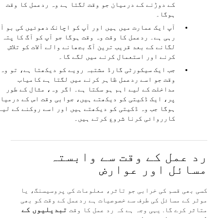
کے دوڑنے کے درمیان جو وقت لگتا ہے وہ ردعمل کا وقت
ہوگا۔
آپ ایک عمارت میں ہیں اور آپ کو اچانک دھوئیں کی بو آ
رہی ہے۔ ردعمل کا وقت وہ وقت ہوگا جو آپ کو آگ کا پتہ
لگانے کے بعد قریب ترین آگ بجھانے والے آلات کو تلاش
کرنے اور استعمال کرنے میں لگے گا۔
جب ایک سیکورٹی گارڈ مشتبہ رویے کو دیکھتا ہے، تو وہ
وقت جو اسے ردعمل ظاہر کرنے میں لگتا ہے کامیاب
مداخلت کے لیے اہم ہو سکتا ہے۔ اگر وہ، مثال کے طور
پر، ایک ڈکیتی کو دیکھتے ہیں، جوابی وقت اس کے درمیا
ہوگا جب وہ ڈکیتی کو دیکھتے ہیں اور اسے روکنے کے لیے
کارروائی کرنا شروع کرتے ہیں۔
رد عمل کے وقت سے وابستہ
مسائل اور عوارض
کسی بھی قسم کی خرابی جو تاثر، معلومات کی پروسیسنگ، یا
موٹر کے مسائل کی طرف سے خصوصیات ہے ردعمل کے وقت کو بھی
متاثر کرے گا. یہی وجہ ہے کہ رد عمل کا وقت
تبدیلیوں کے