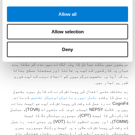
کردار ادا کرتا ہے۔ باہر کے ماحول کے ساتھ تعامل کرنے اور
غیر متوقع تبدیلیوں اور واقعات پر ردعمل ظاہر کرنے کی
Allow all
ہماری صلاحیت براہ راست اس علمی مہارت پر منحصر ہے۔ ردعمل
کے وقت کا اندازہ کرنے اور یہ سمجھنے کے قابل ہونا کہ یہ
کس طرح کام کرتا ہے مختلف حالات اور علاقوں میں بہت مددگار
Allow selection
ثابت ہو سکتا ہے۔ مثال کے طور پر،
ماہرین تعلیم
، جیسا کہ
یہ اساتذہ یا والدین کو یہ سمجھنے کی اجازت دیتا ہے کہ آیا
بچے کو ادراک، پروسیسنگ، یا موٹر کے مسائل ہیں اور اس کے
Deny
تعلیمی اثرات ہو سکتے ہیں،
طبی
، کیونکہ یہ ادراک،
پروسیسنگ، یا موٹر ایریاز، یا
پیشہ ورانہ
میدان میں
مریضوں میں ہلکے مسائل کا پتہ لگانے میں مدد کر سکتا ہے،
جہاں یہ کارکنوں کے لیے یہ جاننا اور سمجھنا ممکن بناتا
ہے کہ آیا وہ مخصوص سرگرمیوں کو انجام دینے کے لیے فوری
طور پر تیار ہیں۔
ہم مختلف علمی افعال کی پیمائش کرنے کے قابل ہیں، بشمول
رد عمل کا وقت،
مکمل نیورو سائیکولوجیکل تشخیص
کے ساتھ۔
CogniFit نے رد عمل کے وقت کی پیمائش کے لیے جو ٹیسٹ بنائے
ہیں وہ کلاسک NEPSY ٹیسٹ، توجہ کے متغیرات (TOVA)، مسلسل
کارکردگی کا ٹیسٹ (CPT)، میموری میلنگرنگ کا ٹیسٹ
(TOMM)، اور بصری تنظیم ٹاسک (VOT) پر مبنی تھے۔ رد عمل
کے وقت کی پیمائش کے علاوہ، یہ ٹیسٹ ورکنگ میموری، بصری
سکیننگ، ہاتھ سے آنکھ کو آرڈینیشن، روکنا، شفٹنگ، نام