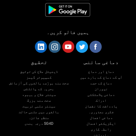
ہمیں فالو کریں۔
دماغی سائنس
تحقیق
دماغ اور دماغ
ڈیجیٹل علاج کی توثیق
آپ کے دماغ کے بارے میں
کمپیوٹر گیمز
دماغ کے حصے
صحت مند بوڑھے بالغوں کی آزمائش
نیوران
بحریہ کے پائلٹس
دماغی پلاسٹکٹی
سینئر فلاح و بہبود
ادراک
صحت مند بزرگ
یادداشت کا نقصان
سینئر علمی تربیت
فکری معذوری۔
بالغوں میں علمی حالت
دماغی افعال
منظم جائزہ
ایگزیکٹو افعال
SG4D درجہ بندی
رابطہ کاری
یادداشت