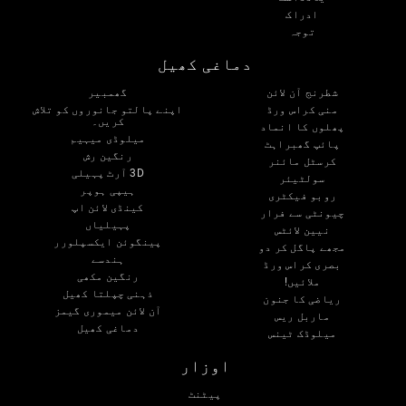
ادراک
توجہ
دماغی کھیل
شطرنج آن لائن
گھمبیر
منی کراس ورڈ
اپنے پالتو جانوروں کو تلاش
کریں۔
پھلوں کا انماد
میلوڈی میہیم
پائپ گھبراہٹ
رنگین رش
کرسٹل مائنر
3D آرٹ پہیلی
سولٹیئر
ہیپی ہوپر
روبو فیکٹری
کینڈی لائن اپ
چیونٹی سے فرار
پہیلیاں
نیین لائٹس
پینگوئن ایکسپلورر
مجھے پاگل کر دو
ہندسے
بصری کراس ورڈ
رنگین مکھی
ملائیں!
ذہنی چپلتا کھیل
ریاضی کا جنون
آن لائن میموری گیمز
ماربل ریس
دماغی کھیل
میلوڈک ٹینس
اوزار
پیٹنٹ