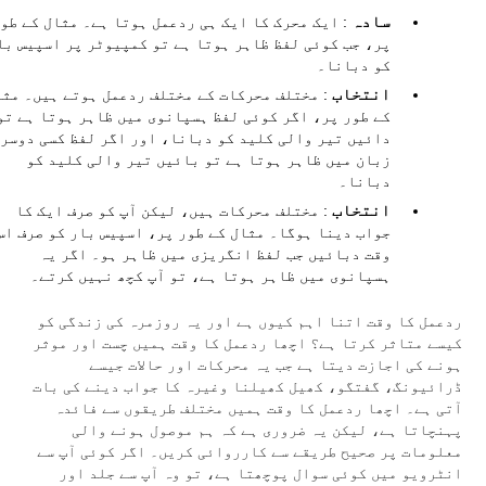
سادہ
: ایک محرک کا ایک ہی ردعمل ہوتا ہے۔ مثال کے طو
پر، جب کوئی لفظ ظاہر ہوتا ہے تو کمپیوٹر پر اسپیس با
کو دبانا۔
انتخاب
: مختلف محرکات کے مختلف ردعمل ہوتے ہیں۔ مثا
کے طور پر، اگر کوئی لفظ ہسپانوی میں ظاہر ہوتا ہے تو
دائیں تیر والی کلید کو دبانا، اور اگر لفظ کسی دوسر
زبان میں ظاہر ہوتا ہے تو بائیں تیر والی کلید کو
دبانا۔
انتخاب
: مختلف محرکات ہیں، لیکن آپ کو صرف ایک کا
جواب دینا ہوگا۔ مثال کے طور پر، اسپیس بار کو صرف اس
وقت دبائیں جب لفظ انگریزی میں ظاہر ہو۔ اگر یہ
ہسپانوی میں ظاہر ہوتا ہے، تو آپ کچھ نہیں کرتے۔
ردعمل کا وقت اتنا اہم کیوں ہے اور یہ روزمرہ کی زندگی کو
کیسے متاثر کرتا ہے؟ اچھا ردعمل کا وقت ہمیں چست اور موثر
ہونے کی اجازت دیتا ہے جب یہ محرکات اور حالات جیسے
ڈرائیونگ، گفتگو، کھیل کھیلنا وغیرہ کا جواب دینے کی بات
آتی ہے۔ اچھا ردعمل کا وقت ہمیں مختلف طریقوں سے فائدہ
پہنچاتا ہے، لیکن یہ ضروری ہے کہ ہم موصول ہونے والی
معلومات پر صحیح طریقے سے کارروائی کریں۔ اگر کوئی آپ سے
انٹرویو میں کوئی سوال پوچھتا ہے، تو وہ آپ سے جلد اور