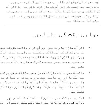
اچھے جواب کی توقع کرے گا۔ دوسری مثالوں کے لیے بھی یہی
بات درست ہے، جیسے کہ اگر آپ کی کار ٹوٹ جاتی ہے، یا اگر آپ
کو انگلیوں پر عمل کرنا پڑتا ہے- آپ کو فوری اور درست جواب
دینا ہوگا۔ خوش قسمتی سے، ردعمل کا وقت تربیت یافتہ اور
بہتر کیا جا سکتا ہے.
جوابی وقت کی مثالیں۔
اگر آپ گاڑی چلا رہے ہیں اور آپ کراس واک سے گزرتے ہیں
تو جو وقت آپ کراس واک کو دیکھتے ہیں اس سے لے کر آپ ک
بریک اور گاڑی کو روکنے تک کا وقت ردعمل کا وقت ہوگا۔
یہ علمی صلاحیت ہمیں بہت سے خطرناک کار حادثات سے بچا
سکتی ہے۔
باکسنگ میچ یا فٹ بال کے کھیل میں، مخالفین کی حرکت ک
پتہ لگانا اور یہ جاننا بہت ضروری ہے کہ وہ کیا کرنے
جا رہے ہیں تاکہ جلد از جلد اور احتیاط سے ردعمل ظاہر
کیا جا سکے۔ اچھا ردعمل کا وقت گول کرنے اور جیتنے کی
کلید ہے۔
ایک بچہ جم کلاس میں ہے اور اسے استاد کے اشارہ پر
دوڑنا شروع کرنا پڑتا ہے۔ استاد کے سگنل دینے اور بچ