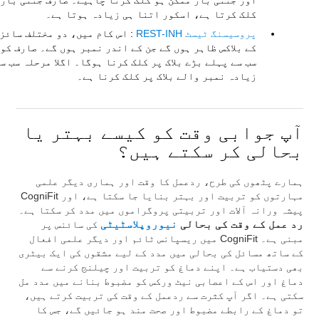
اور جتنی بار ممکن ہو کلک کرنا چاہیے۔ صارف جتنی بار
کلک کرتا ہے، اسکور اتنا ہی زیادہ ہوتا ہے۔
پروسیسنگ ٹیسٹ REST-INH
: اس کام میں، دو مختلف سائز
کے بلاکس ظاہر ہوں گے جن کے اندر نمبر ہوں گے۔ صارف کو
سب سے پہلے بڑے بلاک پر کلک کرنا ہوگا۔ اگلا مرحلہ سب س
زیادہ نمبر والے بلاک پر کلک کرنا ہے۔
آپ جوابی وقت کو کیسے بہتر یا
بحالی کر سکتے ہیں؟
ہمارے پٹھوں کی طرح، ردعمل کا وقت اور ہماری دیگر علمی
مہارتوں کو تربیت اور بہتر بنایا جا سکتا ہے، اور CogniFit
پیشہ ورانہ آلات اور تربیتی پروگراموں میں مدد کر سکتا ہے۔
رد عمل کے وقت کی بحالی
نیوروپلاسٹیٹی
کی سائنس پر
مبنی ہے۔ CogniFit میں ریسپانس ٹائم اور دیگر علمی افعال
کے ساتھ مسائل کی بحالی میں مدد کے لیے مشقوں کی ایک بیٹری
بھی دستیاب ہے۔ اپنے دماغ کو تربیت اور چیلنج کرنے سے
دماغ اور اس کے اعصابی نیٹ ورکس کو مضبوط بنانے میں مدد مل
سکتی ہے۔ اگر آپ کثرت سے ردعمل کے وقت کی تربیت کرتے ہیں،
تو دماغ کے رابطے مضبوط اور صحت مند ہو جائیں گے، جس کا