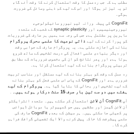
مطلب ہے کہ جب ردعمل کا وقت استعمال کرنے کا وقت آئے گا،
تو یہ تیز تر ہوگا اور اس کے لیے کم ذہنی وسائل کی ضرورت
ہوگی۔
CogniFit کی پیشہ ورانہ ٹیم نیورو سائیکولوجی،
نیوروجینیسیس، اور synaptic plasticity کے شعبے کے متعدد
ماہرین پر مشتمل ہے، جس کی وجہ سے ہمیں ہر صارف کی ضروریات
کو پورا کرنے کے لیے
ذاتی نوعیت کا علمی محرک پروگرام
بنانے کی اجازت ملتی ہے۔ یہ پروگرام صارف کے جوابی وقت
اور دیگر بنیادی علمی افعال کی درست تشخیص کے ساتھ شروع
ہوتا ہے، اور پھر نتائج کو ان کی مخصوص ضروریات کے مطابق
تربیتی پروگرام بنانے کے لیے استعمال کرتا ہے۔
رد عمل کے وقت کو بہتر بنانے کے لیے مستقل اور مناسب تربیت
ضروری ہے، اور CogniFit کے پاس اس علمی فعل کو بہتر بنانے
کے لیے تشخیص اور بحالی کا بتایا گیا ہے۔
پروگرام کے لیے
ہفتے میں دو سے تین بار صرف 15 منٹ درکار ہوتے ہیں۔
.
آپ CogniFit
آن لائن
استعمال کر سکتے ہیں۔ متعدد انٹرایکٹو
آن لائن گیمز اور مشقیں ہیں جو کمپیوٹر یا موبائل ڈیوائس
پر کھیلی جا سکتی ہیں۔ ہر سیشن کے بعد، CogniFit صارف کی
علمی پیشرفت کا خاکہ پیش کرنے والا ایک تفصیلی گرافک فراہم
کرے گا۔