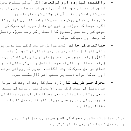
واقفیت، تیاری، اور توقعات
: اگر آپ کو معلوم محرک
کا جواب دینا ہے جس کا آپ پہلے جواب دے چکے ہیں، تو رد
عمل کا وقت کم ہوگا۔ آپ کو جتنی کم معلومات پر
کارروائی کرنی ہوگی، ردعمل کا وقت اتنا ہی تیز ہوگا۔
اگر، جیسا کہ دوڑنے والوں کی مثال میں، آپ محرک کی
توقع کر رہے ہیں (بندوق کا انتظار کر رہے ہیں)، ردعمل
کا وقت اور بھی کم ہوگا۔
حیاتیات کی حالت
: کچھ عوامل جو محرک کی نشاندہی پر
منفی اثر ڈال سکتے ہیں وہ ہیں تھکاوٹ، توجہ (نیند
آنا)، زیادہ درجہ حرارت، بڑھاپا، یا یہاں تک کہ بہت
زیادہ کھانا یا اشیاء جیسے الکحل یا دیگر منشیات۔ یہ
تمام عوامل محرک کا پتہ لگانے، اس پر کارروائی کرنے
اور اس کا جواب دینے پر منفی اثر ڈال سکتے ہیں۔
محرک حسی طریقہ کار
: رد عمل کا وقت اس وقت کم ہوتا 
جب ردعمل کو متحرک کرنے والا محرک بصری ہونے کی نسبت
سمعی ہوتا ہے کیونکہ سمعی محرکات کو کم پروسیسنگ کی
ضرورت ہوتی ہے۔ ہر حسی طریقہ کار کا ردعمل کا وقت
مختلف ہوتا ہے۔
دیگر عوامل کے علاوہ،
محرک کی قسم
جس پر ہم عمل کرتے ہیں
وہ ردعمل کے وقت کو بھی متاثر کرتی ہے۔