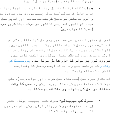
شروع کرنے کا وقت ہے (محرک پر عمل کریں)۔
جواب
: کام کرنے کے قابل ہونے کے لیے اور اچھا رسپانس
ٹائم حاصل کرنے کے لیے موٹر چستی ضروری ہے۔ جب دوڑنے
والوں نے سگنل کو صحیح طریقے سے سمجھا اور اس پر عمل
کیا، تو انہوں نے اپنی ٹانگوں کو حرکت دینا شروع کرد
(محرک کا جواب دیں)۔
اگر ان عملوں کے کسی بھی حصے میں ردوبدل کیا جاتا ہے تو اس
کے نتیجے میں ردعمل کا وقت متاثر ہوگا۔ دوسرے لفظوں میں،
اگر کھلاڑیوں میں سے ایک کا رد عمل کا وقت خراب ہوتا ہے، تو
ان کا دوسرے رنرز کے خلاف نقصان ہوگا۔ ری ایکشن ٹائم
میں
ضروری طور پر موٹر کا جزو شامل ہوتا ہے
،
پروسیسنگ کی
رفتار
کے برعکس۔ یہی وجہ ہے کہ اچھے ردعمل کا وقت اچھے
اضطراب کے ساتھ وابستہ ہے۔
اس مثال میں، عمل (سمجھنا، عمل کرنا، اور جواب دینا)، ملی
سیکنڈ کے معاملے میں کیے جاتے ہیں، لیکن
رد عمل کا وقت
مختلف عوامل کی بنیاد پر مختلف ہو سکتا ہے
:
محرک کی پیچیدگی-
محرک جتنا پیچیدہ ہوگا، جتنی
زیادہ معلومات پر کارروائی کرنی ہوگی، اس عمل میں
اتنا ہی زیادہ وقت لگے گا۔