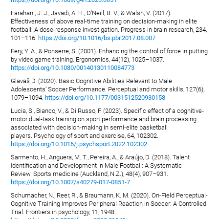
Farahani, J. J., Javadi, A. H., O'Neill, B. V., & Walsh, V. (2017).
Effectiveness of above real-time training on decision-making in elite
football: A dose-response investigation. Progress in brain research, 234,
101–116.
https://doi.org/10.1016/bs.pbr.2017.08.007
Fery, Y. A., & Ponserre, S. (2001). Enhancing the control of force in putting
by video game training. Ergonomics, 44(12), 1025–1037.
https://doi.org/10.1080/00140130110084773
Glavaš D. (2020). Basic Cognitive Abilities Relevant to Male
Adolescents' Soccer Performance. Perceptual and motor skills, 127(6),
1079–1094.
https://doi.org/10.1177/0031512520930158
Lucia, S., Bianco, V., & Di Russo, F. (2023). Specific effect of a cognitive-
motor dual-task training on sport performance and brain processing
associated with decision-making in semi-elite basketball
players. Psychology of sport and exercise, 64, 102302.
https://doi.org/10.1016/j.psychsport.2022.102302
Sarmento, H., Anguera, M. T., Pereira, A., & Araújo, D. (2018). Talent
Identification and Development in Male Football: A Systematic
Review. Sports medicine (Auckland, N.Z.), 48(4), 907–931.
https://doi.org/10.1007/s40279-017-0851-7
Schumacher, N., Reer, R., & Braumann, K. M. (2020). On-Field Perceptual-
Cognitive Training Improves Peripheral Reaction in Soccer: A Controlled
Trial. Frontiers in psychology, 11, 1948.