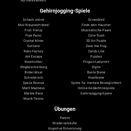
Aufmerksamkeit
Gehirnjogging-Spiele
Schach online
Scrambled
Mini-Kreuzworträtsel
Finde dein Haustier
Fruit Frenzy
Musikalische Paare
Pipe Panic
Color Rush
Crystal Miner
3D Art Puzzle
Solitaire
Save the Frog
Robo Factory
Candy Line
Ant Escape
Puzzles
Neonlichter
Pinguin-Labyrinth
Wegbeschreibung
Digits
Bilderrätsel
Bunte Biene
Schreibtisch
Knallbiene
Space Rescue
Spiele für mentale Beweglichkeit
Math Madness
Online-Gedächtnisspiele
Marble Race
Gehirnjogging-Spiele
Musik-Tennis
Übungen
Patent
Wiederverkäufer
Kognitive Entwicklung