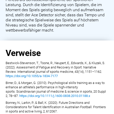
Leistung. Durch die Identifizierung von Spielern, die im
Moment des Spiels geistig beweglich und aufmerksam
sind, stellt der Ace Detector sicher, dass das Tempo und
die strategische Spielweise des Spiels auf höchstem
Niveau sind, was die Spiele spannender und
wettbewerbsfähiger macht.
Verweise
Bestwick-Stevenson, T., Toone, R., Neupert, E., Edwards, K., & Kluzek, S.
(2022). Assessment of Fatigue and Recovery in Sport: Narrative
Review. International journal of sports medicine, 43(14), 1151–1162.
https://doi.org/10.1055/a-1834-7177
Birrer, D., & Morgan, G. (2010). Psychological skills training as a way to
enhance an athlete's performance in high-intensity
sports. Scandinavian journal of medicine & science in sports, 20 Suppl
2, 78–87.
https://doi.org/10.1111/j.1600-0838.2010.01188.x
Bonney, N., Larkin, P., & Ball, K. (2020). Future Directions and
Considerations for Talent Identification in Australian Football. Frontiers
in sports and active living, 2, 612067.