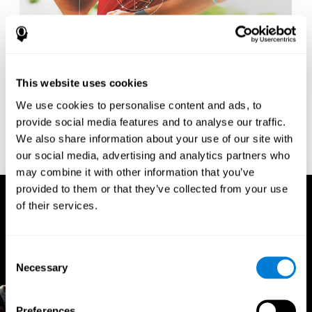
Forschungsbasierter Ansatz
This website uses cookies
Die Tools von CogniFit werden auf der Grundlage
neuropsychologischer Forschung entwickelt und stellen
We use cookies to personalise content and ads, to
sicher, dass die Beurteilungen und Trainingsprogramme auf
wissenschaftlichen Erkenntnissen über das Gehirn und die
provide social media features and to analyse our traffic.
Kognition basieren.
We also share information about your use of our site with
our social media, advertising and analytics partners who
may combine it with other information that you’ve
provided to them or that they’ve collected from your use
of their services.
Consent
Necessary
Selection
Preferences