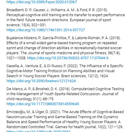
https://doi.org/10.3389/fspor.2020.612067
Broadbent, D. P., Causer, J., Williams, A. M., & Ford, P. R. (2015).
Perceptual-cognitive skill training and its transfer to expert performance
in the field: future research directions. European journal of sport
science, 15(4), 322–331.
https://doi.org/10.1080/17461391.2014.957727
Bujalance-Moreno, P., García-Pinillos, F., & Latorre-Román, P. Á. (2018).
Effects of a small-sided game-based training program on repeated
sprint and change of direction abilities in recreationally-trained soccer
players. The Journal of sports medicine and physical fitness, 58(7-8),
1021–1028.
https://doi.org/10.23736/S0022-4707.17.07044-X
Casella, A., Ventura, E., & Di Russo, F. (2022). The Influence of a Specific
Cognitive-Motor Training Protocol on Planning Abilities and Visual
Search in Young Soccer Players. Brain sciences, 12(12), 1624.
https://doi.org/10.3390/brainsci12121624
De Marco, A. P., & Broshek, D. K. (2016). Computerized Cognitive Testing
in the Management of Youth Sports-Related Concussion. Journal of
child neurology, 31(1), 68–75.
https://doi.org/10.1177/0883073814559645
Emirzeoğlu, M., & Ülger, Ö. (2021). The Acute Effects of Cognitive-Based
Neuromuscular Training and Game-Based Training on the Dynamic
Balance and Speed Performance of Healthy Young Soccer Players: A
Randomized Controlled Trial. Games for health journal, 10(2), 121–129.
https://doi.org/10.1089/g4h.2020.0051