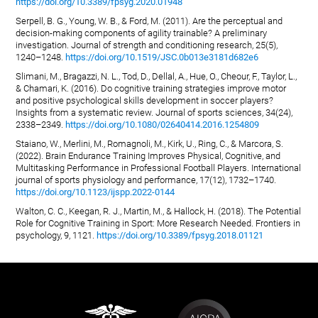
https://doi.org/10.3389/fpsyg.2020.01948
Serpell, B. G., Young, W. B., & Ford, M. (2011). Are the perceptual and
decision-making components of agility trainable? A preliminary
investigation. Journal of strength and conditioning research, 25(5),
1240–1248.
https://doi.org/10.1519/JSC.0b013e3181d682e6
Slimani, M., Bragazzi, N. L., Tod, D., Dellal, A., Hue, O., Cheour, F., Taylor, L.,
& Chamari, K. (2016). Do cognitive training strategies improve motor
and positive psychological skills development in soccer players?
Insights from a systematic review. Journal of sports sciences, 34(24),
2338–2349.
https://doi.org/10.1080/02640414.2016.1254809
Staiano, W., Merlini, M., Romagnoli, M., Kirk, U., Ring, C., & Marcora, S.
(2022). Brain Endurance Training Improves Physical, Cognitive, and
Multitasking Performance in Professional Football Players. International
journal of sports physiology and performance, 17(12), 1732–1740.
https://doi.org/10.1123/ijspp.2022-0144
Walton, C. C., Keegan, R. J., Martin, M., & Hallock, H. (2018). The Potential
Role for Cognitive Training in Sport: More Research Needed. Frontiers in
psychology, 9, 1121.
https://doi.org/10.3389/fpsyg.2018.01121