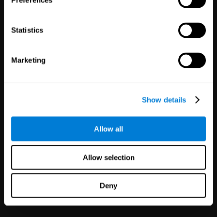
Preferences
Statistics
Klinische
Studien
1,135
Versuche
Marketing
30,503
Teilnehmer
Reduzierung des Risikos in
klinischen Studien durch
zuverlässigere Ergebnisse.
Show details
Allow all
Allow selection
Deny
White-Label
-Partnerschaften