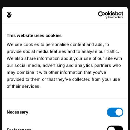
This website uses cookies
Wohlbefinden
der Mitarbeiter
We use cookies to personalise content and ads, to
provide social media features and to analyse our traffic.
51
Unternehmen
We also share information about your use of our site with
298
Mitarbeiter
our social media, advertising and analytics partners who
Unsere Online-Plattform für
mentales Wohlbefinden gibt
may combine it with other information that you’ve
jedem die Möglichkeit, sich mit
provided to them or that they’ve collected from your use
einfach zu verwendenden Tools
für Wohlbefinden und Leistung
of their services.
zu verbessern.
Consent
Necessary
Selection