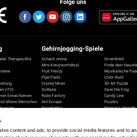
Folge uns
g
Gehirnjogging-Spiele
taler Therapeutika
Schach online
Scrambled
Mini-Kreuzworträtsel
Finde dein Hausti
hsene
Fruit Frenzy
Musikalische Paa
Pipe Panic
Color Rush
wertung
Crystal Miner
3D Art Puzzle
en (iTV)
Solitaire
Save the Frog
teren Erwachsenen
Robo Factory
Candy Line
and älterer Menschen
Ant Escape
Puzzles
Revision
Neonlichter
Pinguin-Labyrinth
D
Wegbeschreibung
Digits
Bilderrätsel
Bunte Biene
s
Schreibtisch
Knallbiene
ise content and ads, to provide social media features and to an
Space Rescue
Spiele für mental
Beweglichkeit