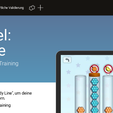
liche Validierung
l:
e
Training
dy Line", um deine
rn.
aining