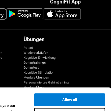
CogniFit App
Übungen
Patent
er
Wiederverkäufer
re
Kognitive Entwicklung
Gehirntrainings
Gehirntest
Kognitive Stimulation
Mentale Übungen
Personalisiertes Gehirntraining
Mentale Übung
Lustige Mathe-Spiele
Leseverständnis
Allow all
Hochbegabte Kinder
alyse our
e
Gehirnschlachten