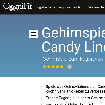
Kognitive Tests
Kognitive Stimulation
Wissenschaft
Gehirnspie
Candy Lin
Gehirnspiel zum kognitiven 
5
Spiele das Online-Gehirnspiel "Can
kognitiven Fähigkeiten zu verbesse
Erhalte Zugang zu diesem Gehirntr
Fordere dein Gehirn heraus!