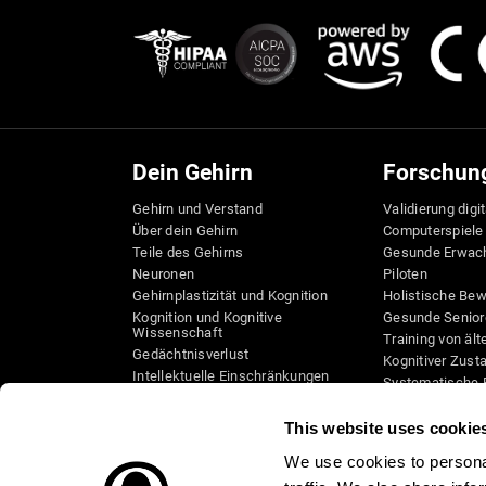
Dein Gehirn
Forschun
Gehirn und Verstand
Validierung digi
Über dein Gehirn
Computerspiele
Teile des Gehirns
Gesunde Erwac
Neuronen
Piloten
Gehirnplastizität und Kognition
Holistische Be
Kognition und Kognitive
Gesunde Senior
Wissenschaft
Training von äl
Gedächtnisverlust
Kognitiver Zust
Intellektuelle Einschränkungen
Systematische 
Gehirnfunktionen
Taxonomie SG4
Exekutive Funktionen
This website uses cookie
Koordination
We use cookies to personal
Gedächtnis
Wahrnehmung