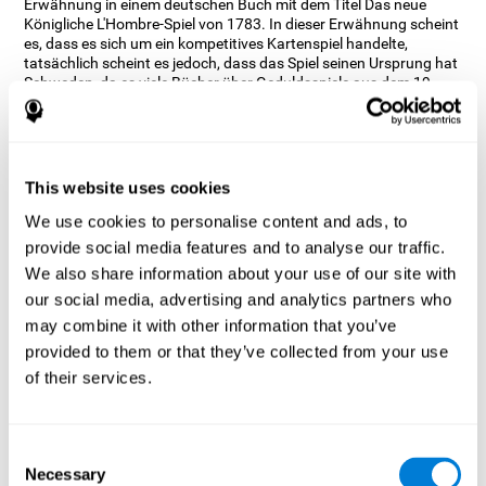
Erwähnung in einem deutschen Buch mit dem Titel Das neue
Königliche L'Hombre-Spiel von 1783. In dieser Erwähnung scheint
es, dass es sich um ein kompetitives Kartenspiel handelte,
tatsächlich scheint es jedoch, dass das Spiel seinen Ursprung hat
Schweden, da es viele Bücher über Geduldsspiele aus dem 19.
Jahrhundert gibt, die sich auf Solitaire beziehen.
Es gibt viele Formen von Solitaire, die klassischste heißt Klondike
und wird in den Computer- und Mobilversionen verwendet. Da es
sich bei CogniFit um ein Spiel mit so viel Geschichte und
This website uses cookies
Vielseitigkeit handelt, entschied es sich, ein klassisches Spiel mit
besonderen Akzenten zu entwickeln, um verschiedene kognitive
We use cookies to personalise content and ads, to
Fähigkeiten wie Kurzzeitgedächtnis, Planung und Überwachung
provide social media features and to analyse our traffic.
zu trainieren.
We also share information about your use of our site with
Wie verbessert das Denkspiel
our social media, advertising and analytics partners who
„Solitaire“ meine kognitiven
may combine it with other information that you’ve
Fähigkeiten?
provided to them or that they’ve collected from your use
of their services.
Wiederholtes Spielen und konsequentes Training mit Solitaire von
CogniFit stimuliert ein spezifisches neurales Aktivierungsmuster.
Dieses Muster hilft neuronalen Schaltkreisen, geschwächte oder
beschädigte kognitive Funktionen zu reorganisieren und
Consent
wiederherzustellen.
Necessary
Selection