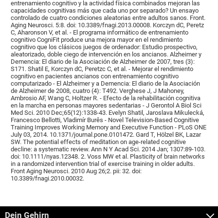
entrenamiento cognitivo y la actividad física combinados mejoran las
capacidades cognitivas más que cada uno por separado? Un ensayo
controlado de cuatro condiciones aleatorias entre adultos sanos. Front.
Aging Neurosci. 5:8. doi: 10.3389/fnagi.2013.00008. Korczyn dC, Peretz
C, Aharonson V, et al. - El programa informático de entrenamiento
cognitivo CogniFit produce una mejora mayor en el rendimiento
cognitivo que los clásicos juegos de ordenador: Estudio prospectivo,
aleatorizado, doble ciego de intervención en los ancianos. Alzheimer y
Demencia: El diario de la Asociación de Alzheimer de 2007, tres (3):
S171. Shatil E, Korczyn dC, Peretzc C, et al. - Mejorar el rendimiento
cognitivo en pacientes ancianos con entrenamiento cognitivo
computarizado - El Alzheimer y a Demencia: El diario de la Asociación
de Alzheimer de 2008, cuatro (4): T492. Verghese J, J Mahoney,
Ambrosio AF, Wang C, Holtzer R. - Efecto de la rehabilitación cognitiva
en la marcha en personas mayores sedentarias - J Gerontol A Biol Sci
Med Sci. 2010 Dec;65(12):1338-43. Evelyn Shatil, Jaroslava Mikulecká,
Francesco Bellotti, Vladimír Burěs - Novel Television-Based Cognitive
Training Improves Working Memory and Executive Function - PLoS ONE
July 03, 2014. 10.1371/journal.pone.0101472. Gard T, Hölzel BK, Lazar
SW. The potential effects of meditation on age-related cognitive
decline: a systematic review. Ann N Y Acad Sci. 2014 Jan; 1307:89-103.
doi: 10.1111/nyas.12348. 2. Voss MW et al. Plasticity of brain networks
in a randomized intervention trial of exercise training in older adults.
Front Aging Neurosci. 2010 Aug 26;2. pii: 32. doi:
10.3389/fnagi.2010.00032.
Dein Gehirn