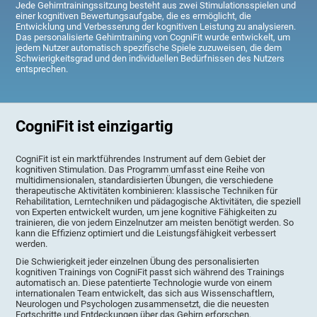
Jede Gehirntrainingssitzung besteht aus zwei Stimulationsspielen und
einer kognitiven Bewertungsaufgabe, die es ermöglicht, die
Entwicklung und Verbesserung der kognitiven Leistung zu analysieren.
Das personalisierte Gehirntraining von CogniFit wurde entwickelt, um
jedem Nutzer automatisch spezifische Spiele zuzuweisen, die dem
Schwierigkeitsgrad und den individuellen Bedürfnissen des Nutzers
entsprechen.
CogniFit ist einzigartig
CogniFit ist ein marktführendes Instrument auf dem Gebiet der
kognitiven Stimulation. Das Programm umfasst eine Reihe von
multidimensionalen, standardisierten Übungen, die verschiedene
therapeutische Aktivitäten kombinieren: klassische Techniken für
Rehabilitation, Lerntechniken und pädagogische Aktivitäten, die speziell
von Experten entwickelt wurden, um jene kognitive Fähigkeiten zu
trainieren, die von jedem Einzelnutzer am meisten benötigt werden. So
kann die Effizienz optimiert und die Leistungsfähigkeit verbessert
werden.
Die Schwierigkeit jeder einzelnen Übung des personalisierten
kognitiven Trainings von CogniFit passt sich während des Trainings
automatisch an. Diese patentierte Technologie wurde von einem
internationalen Team entwickelt, das sich aus Wissenschaftlern,
Neurologen und Psychologen zusammensetzt, die die neuesten
Fortschritte und Entdeckungen über das Gehirn erforschen.