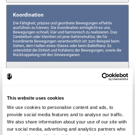
Koordination
Die Fähigkeit, präzise und geordnete Bewegungen effektiv
ausführen zu können. Die Koordination ermöglicht es uns,
Bewegungen schnell, klar und harmonisch zu realisieren. Das
Cerebellum oder Kleinhirn ist jene Gehirnstruktur, die für
koordinierte Bewegungen verantwortlich ist: zum Beispiel beim
Gehen, dem Halten eines Glases oder beim Balletttanz. Es
unterstützt die Einheit und Kohärenz der Bewegungen, sowie die
Rückkoppelung mit den Sinnesorganen.
Augen-Hand-Koordination
Fähigkeit, die es ermöglicht Aufgaben auszuführen, bei
welchen die Augen und Hände gleichzeitig genutzt
werden. Die Fähigkeit gleichzeitig die Informationen zu
This website uses cookies
integrieren, welche unsere Augen liefern (visuelle
Wahrnehmung des Raumes), um die Bewegung unserer
We use cookies to personalise content and ads, to
Hände zu steuern.
provide social media features and to analyse our traffic.
We also share information about your use of our site with
Reaktionszeit
our social media, advertising and analytics partners who
Fähigkeit, einen Reiz zu erkennen, zu verarbeiten und auf