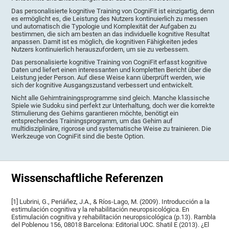
Das personalisierte kognitive Training von CogniFit ist einzigartig, denn
es ermöglicht es, die Leistung des Nutzers kontinuierlich zu messen
und automatisch die Typologie und Komplexität der Aufgaben zu
bestimmen, die sich am besten an das individuelle kognitive Resultat
anpassen. Damit ist es möglich, die kognitiven Fähigkeiten jedes
Nutzers kontinuierlich herauszufordern, um sie zu verbessern.
Das personalisierte kognitive Training von CogniFit erfasst kognitive
Daten und liefert einen interessanten und kompletten Bericht über die
Leistung jeder Person. Auf diese Weise kann überprüft werden, wie
sich der kognitive Ausgangszustand verbessert und entwickelt.
Nicht alle Gehirntrainingsprogramme sind gleich. Manche klassische
Spiele wie Sudoku sind perfekt zur Unterhaltung, doch wer die korrekte
Stimulierung des Gehirns garantieren möchte, benötigt ein
entsprechendes Trainingsprogramm, um das Gehirn auf
multidisziplinäre, rigorose und systematische Weise zu trainieren. Die
Werkzeuge von CogniFit sind die beste Option.
Wissenschaftliche Referenzen
[1] Lubrini, G., Periáñez, J.A., & Ríos-Lago, M. (2009). Introducción a la
estimulación cognitiva y la rehabilitación neuropsicológica. En
Estimulación cognitiva y rehabilitación neuropsicológica (p.13). Rambla
del Poblenou 156, 08018 Barcelona: Editorial UOC. Shatil E (2013). ¿El