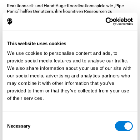
Reaktionszeit- und Hand-Auge-Koordinationsspiele wie „Pipe
Panic“ helfen Benutzern, ihre kognitiven Ressourcen zu
verwalten, um ihre Leistung zu optimieren. Dies hilft ihnen, immer
komplexere Ziele zu setzen, die eine größere Geschicklichkeit der
beteiligten kognitiven Fähigkeiten erfordern, und hilft, sie zu
stimulieren.
Wie verbessert das Gedankenspiel
This website uses cookies
„Pipe Panic“ meine kognitiven
We use cookies to personalise content and ads, to
Fähigkeiten?
provide social media features and to analyse our traffic.
We also share information about your use of our site with
Das Spielen von „Pipe Panic“ stimuliert ein bestimmtes neurales
our social media, advertising and analytics partners who
Aktivierungsmuster. Das konsequente Wiederholen und
Trainieren dieses Musters kann helfen, neurale Verbindungen zu
may combine it with other information that you’ve
optimieren und neuralen Schaltkreisen zu helfen, geschwächte
provided to them or that they’ve collected from your use
oder beschädigte kognitive Funktionen neu zu organisieren und
of their services.
wiederherzustellen.
„Pipe Panic“ hilft, Reaktionszeit, Hand-Auge-Koordination und
visuelle Wahrnehmung zu trainieren. Die konsequente
Stimulierung dieser Fähigkeiten kann dazu beitragen, neue
Consent
Synapsen zu schaffen und die kognitiven Funktionen zu
Necessary
Selection
verbessern.