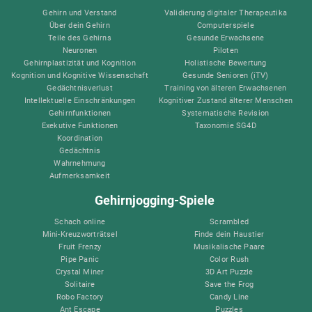
Gehirn und Verstand
Validierung digitaler Therapeutika
Über dein Gehirn
Computerspiele
Teile des Gehirns
Gesunde Erwachsene
Neuronen
Piloten
Gehirnplastizität und Kognition
Holistische Bewertung
Kognition und Kognitive Wissenschaft
Gesunde Senioren (iTV)
Gedächtnisverlust
Training von älteren Erwachsenen
Intellektuelle Einschränkungen
Kognitiver Zustand älterer Menschen
Gehirnfunktionen
Systematische Revision
Exekutive Funktionen
Taxonomie SG4D
Koordination
Gedächtnis
Wahrnehmung
Aufmerksamkeit
Gehirnjogging-Spiele
Schach online
Scrambled
Mini-Kreuzworträtsel
Finde dein Haustier
Fruit Frenzy
Musikalische Paare
Pipe Panic
Color Rush
Crystal Miner
3D Art Puzzle
Solitaire
Save the Frog
Robo Factory
Candy Line
Ant Escape
Puzzles