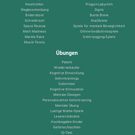
Neonlichter
Pinguin-Labyrinth
Wegbeschreibung
Digits
Bilderrätsel
Bunte Biene
Schreibtisch
Knallbiene
Space Rescue
Spiele für mentale Beweglichkeit
Math Madness
Online-Gedächtnisspiele
Marble Race
Gehirnjogging-Spiele
Musik-Tennis
Übungen
Patent
Wiederverkäufer
Kognitive Entwicklung
Gehirntrainings
Gehirntest
Kognitive Stimulation
Mentale Übungen
Personalisiertes Gehirntraining
Mentale Übung
Lustige Mathe-Spiele
Leseverständnis
Hochbegabte Kinder
Gehirnschlachten
IQ-Test