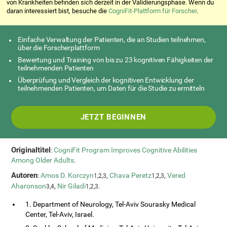
von Krankheiten befinden sich derzeit in der Validierungsphase. Wenn du
daran interessiert bist, besuche die
CogniFit-Plattform für Forscher
.
Einfache Verwaltung der Patienten, die an Studien teilnehmen,
über die Forscherplattform
Bewertung und Training von bis zu 23 kognitiven Fähigkeiten der
teilnehmenden Patienten
Überprüfung und Vergleich der kognitiven Entwicklung der
teilnehmenden Patienten, um Daten für die Studie zu ermitteln
JETZT BEGINNEN
Originaltitel
:
CogniFit Program Improves Cognitive Abilities
Among Older Adults
.
Autoren
:
Amos D. Korczyn
,
Chava Peretz
,
Vered
1,2,3
1,2,3
Aharonson
,
Nir Giladi
.
3,4
1,2,3
1. Department of Neurology, Tel-Aviv Sourasky Medical
Center, Tel-Aviv, Israel.