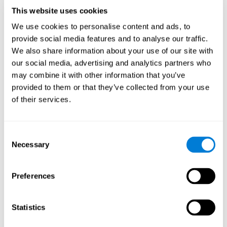
Kontrollgruppe erhielt jedoch eine CD mit einer Auswahl an
This website uses cookies
Computerspielen
von ähnlicher Dauer wie CogniFit.
We use cookies to personalise content and ads, to
Die NexAde Bewertung
ist eine geprüfte, zuverlässige
provide social media features and to analyse our traffic.
Standardsoftware, um Alzheimer frühzeitig zu erkennen.
We also share information about your use of our site with
Dabei werden folgende Fähigkeiten untersucht: fokussierte
our social media, advertising and analytics partners who
Aufmerksamkeit, Daueraufmerksamkeit,
may combine it with other information that you’ve
Erkennungsfähigkeit, Erinnerung, visuell-räumliches Lernen,
räumliches Kurzzeitgedächtnis, Exekutivfunktionen und
provided to them or that they’ve collected from your use
kognitive Flexibilität.
of their services.
Die CD mit Computerspielen
umfasste 12 populäre Spiele:
Mathematical triangle, Labyrinth, X-O, Tangram, Tennis,
Memory - Simon, Memory - Pairs, Numbers, Tetris, Puzzles,
Consent
Target practice, Snake.
Necessary
Selection
CogniFit
ist ein kognitives Trainingsprogramm, das sich an
die spezifischen Bedürfnisse jedes Einzelnutzers anpasst.
Die Trainingsaktivitäten waren deshalb bei jedem Nutzer
Preferences
unterschiedlich, auch die Schwierigkeit und Frequenz der
Aktivitäten. Je höher die Punktebewertung des Nutzers,
desto schwieriger gestalten sich die Aktivitäten.
Statistics
Ergebnisse und