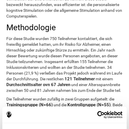
bezweckt herauszufinden, was effizienter ist: die personalisierte
kognitive Stimulation oder die allgemeine Stimulation anhand von
Computerspielen.
Methodologie
Für diese Studie wurden 750 Teilnehmer kontaktiert, die sich
freiwillig gemeldet hatten, um ihr Risiko für Alzheimer, einen
Hirnschlag oder zukünftige Stürze zu ermitteln. Ein Jahr nach
dieser Bewertung wurde diesen Personen angeboten, an dieser
Studie teilzunehmen. Insgesamt erfüllten 155 Teilnehmer die
Inklusionskriterien und wollten an der Studie teilnehmen. 34
Personen (21,9 %) verließen das Projekt jedoch während im Laufe
121 Teilnehmer
der Durchführung. Die restlichen
mit einem
Durchschnittsalter ovn 67 Jahren
und einer Altersspannbreite
zwischen 50 und 81 Jahren nahmen bis zum Ende der Studie teil.
Die Teilnehmer wurden zufällig in zwei Gruppen aufgeteilt: die
Trainingsgruppe (N=66)
Kontrollgruppe (N=55)
und die
. Beide
Gruppen wurden am Anfang und am Ende der Studie mit NexAde
experimentelle Gruppe
bewertet. Die
realisierte 24
CogniFit
Trainingseinheiten mit
(20-minütige Sitzungen alle zwei
bis drei Tage) über einen Zeitraum von drei Monaten. Die