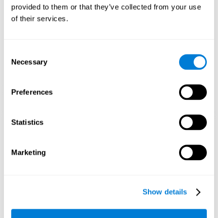
verbessern.
provided to them or that they’ve collected from your use
of their services.
1. WOCHE
2. WOCHE
3. WOCHE
Consent
Necessary
Selection
Preferences
Statistics
Orientative grafische Projektion der neuronalen Netze nach 3
Wochen.
Marketing
Was passiert, wenn ich meine
kognitiven Fähigkeiten nicht
trainiere?
Show details
Unser Gehirn ist darauf ausgelegt, Ressourcen zu sparen, daher
neigt es dazu, ungenutzte Verbindungen zu eliminieren. Wenn