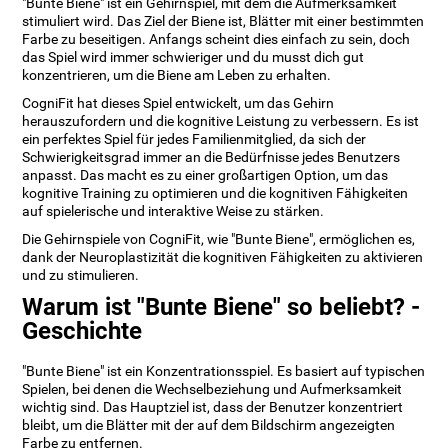
"Bunte Biene" ist ein Gehirnspiel, mit dem die Aufmerksamkeit
stimuliert wird. Das Ziel der Biene ist, Blätter mit einer bestimmten
Farbe zu beseitigen. Anfangs scheint dies einfach zu sein, doch
das Spiel wird immer schwieriger und du musst dich gut
konzentrieren, um die Biene am Leben zu erhalten.
CogniFit hat dieses Spiel entwickelt, um das Gehirn
herauszufordern und die kognitive Leistung zu verbessern. Es ist
ein perfektes Spiel für jedes Familienmitglied, da sich der
Schwierigkeitsgrad immer an die Bedürfnisse jedes Benutzers
anpasst. Das macht es zu einer großartigen Option, um das
kognitive Training zu optimieren und die kognitiven Fähigkeiten
auf spielerische und interaktive Weise zu stärken.
Die Gehirnspiele von CogniFit, wie "Bunte Biene", ermöglichen es,
dank der Neuroplastizität die kognitiven Fähigkeiten zu aktivieren
und zu stimulieren.
Warum ist "Bunte Biene" so beliebt? -
Geschichte
"Bunte Biene" ist ein Konzentrationsspiel. Es basiert auf typischen
Spielen, bei denen die Wechselbeziehung und Aufmerksamkeit
wichtig sind. Das Hauptziel ist, dass der Benutzer konzentriert
bleibt, um die Blätter mit der auf dem Bildschirm angezeigten
Farbe zu entfernen.