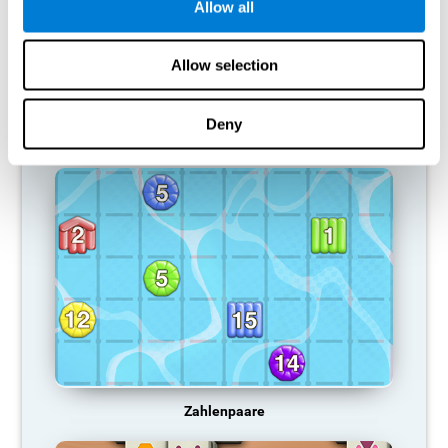
also eine kognitive Fähigkeit normalerweise nicht verwendet wird,
Allow all
stellt das Gehirn keine Ressourcen für dieses Muster der
neuronalen Aktivierung bereit und wird dadurch zunehmend
schwächer. Dadurch wird diese kognitive Funktion schwächer,
Allow selection
wodurch wir bei unseren täglichen Aktivitäten weniger effektiv
sind.
Deny
EMPFOHLENE SPIELE
Zahlenpaare