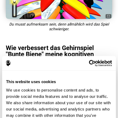
Du musst aufmerksam sein, denn allmählich wird das Spiel
schwieriger.
Wie verbessert das Gehirnspiel
"Bunte Biene" meine kognitiven
Fähigkeiten?
Das Training mit CogniFit-Spielen wie "Bunte Biene" stimuliert ein
bestimmtes Muster der neuronalen Aktivierung. Indem dieses
Muster konsequent wiederholt und trainiert wird, kann es helfen,
This website uses cookies
neue Synapsen zu schaffen, die neuronalen Schaltkreise zu
We use cookies to personalise content and ads, to
reorganisieren und geschwächte oder beschädigte kognitive
Funktionen wiederherzustellen.
provide social media features and to analyse our traffic.
Das Spiel "Bunte Biene" hilft, die Aufmerksamkeit zu trainieren. Die
We also share information about your use of our site with
konsequente Stimulierung der Aufmerksamkeit kann dazu
our social media, advertising and analytics partners who
beitragen, neue Synapsen zu bilden, die neuronalen Schaltkreise
may combine it with other information that you’ve
zu reorganisieren und in der Folge die kognitiven Funktionen zu