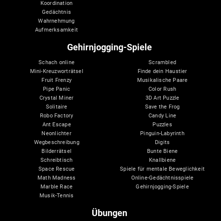
Koordination
Gedächtnis
Wahrnehmung
Aufmerksamkeit
Gehirnjogging-Spiele
Schach online
Scrambled
Mini-Kreuzworträtsel
Finde dein Haustier
Fruit Frenzy
Musikalische Paare
Pipe Panic
Color Rush
Crystal Miner
3D Art Puzzle
Solitaire
Save the Frog
Robo Factory
Candy Line
Ant Escape
Puzzles
Neonlichter
Pinguin-Labyrinth
Wegbeschreibung
Digits
Bilderrätsel
Bunte Biene
Schreibtisch
Knallbiene
Space Rescue
Spiele für mentale Beweglichkeit
Math Madness
Online-Gedächtnisspiele
Marble Race
Gehirnjogging-Spiele
Musik-Tennis
Übungen