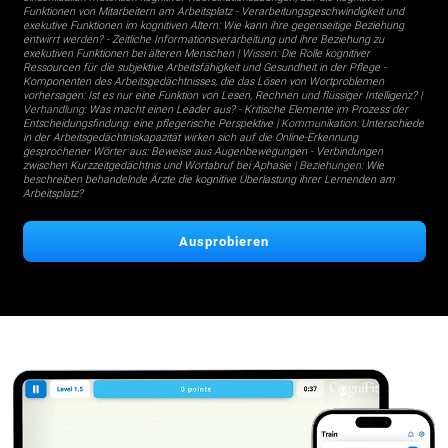
Funktionen von Mitarbeitern am Arbeitsplatz
-
Verarbeitungsgeschwindigkeit und
exekutive Funktionen im kognitiven Altern: Wie kann ihre gegenseitige Beziehung
entwirrt werden?
-
Zeitliche Informationsverarbeitung und ihre Beziehung zu
exekutiven Funktionen bei älteren Menschen
| Wissen:
Die Rolle kognitiver
Ressourcen für die subjektive Arbeitsfähigkeit und Gesundheit in der Pflege
-
Komponenten des Arbeitsgedächtnisses, die das Lösen von Wortproblemen
vorhersagen: Ist es nur eine Funktion von Lesen, Rechnen und flüssiger Intelligenz?
|
Verhandlung:
Was macht einen Leader aus?
-
Kritische Elemente im Prozess der
Entscheidungsfindung: eine pflegerische Perspektive
| Kommunikation:
Unterschiede
in der Arbeitsgedächtniskapazität wirken sich auf die Online-Erkennung
gesprochener Wörter aus: Beweise aus Augenbewegungen
-
Verbindungen
zwischen Kurzzeitgedächtnis und Wortabruf bei Aphasie
| Beziehungen:
Wie
beschreiben behandelnde Ärzte die kognitive Überlastung ihrer Lernenden am
Arbeitsplatz?
Ausprobieren