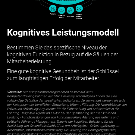
Kognitives Leistungsmodell
Bestimmen Sie das spezifische Niveau der
kognitiven Funktion in Bezug auf die Säulen der
Mitarbeiterleistung.
Eine gute kognitive Gesundheit ist der Schlüssel
zum langfristigen Erfolg der Mitarbeiter.
Verweise:
Der Kompetenztrainingsrahmen basiert auf dem
Kompetenztrainingsrahmen
der Ohio University. Nachfolgend finden Sie eine
vollständige Definition
der spezifischen Indikatoren, die verwendet werden, die jede
der Kategorien der beruflichen Entwicklung bilden. | Führung:
Die Neurobiologie von
Fokus und Ablenkung: Argumente für die Einbeziehung von Achtsamkeit in die
Führung
-
Kognitive Agilität als Faktor bei der Optimierung der menschlichen
Leistung
-
Funktionsstörungen von Führungskräften, Alterung des Gehirns und
politische Führung
| Management:
Theorie der kognitiven Belastung für die
Ausbildung von Gesundheitsfachkräften am Arbeitsplatz
-
Selbstregulierung am
Arbeitsplatz
| Informationsverarbeitung:
Die Wirkung von Bewegungspausen,
einschließlich motorisch-kognitiver Koordinationsübungen, auf die kognitiven