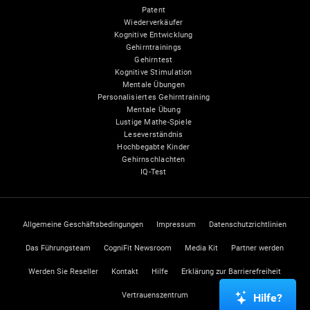
Patent
Wiederverkäufer
Kognitive Entwicklung
Gehirntrainings
Gehirntest
Kognitive Stimulation
Mentale Übungen
Personalisiertes Gehirntraining
Mentale Übung
Lustige Mathe-Spiele
Leseverständnis
Hochbegabte Kinder
Gehirnschlachten
IQ-Test
Allgemeine Geschäftsbedingungen
Impressum
Datenschutzrichtlinien
Das Führungsteam
CogniFit Newsroom
Media Kit
Partner werden
Werden Sie Reseller
Kontakt
Hilfe
Erklärung zur Barrierefreiheit
Vertrauenszentrum
Hilfe?