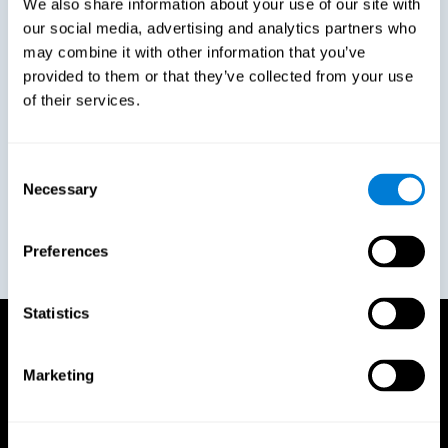
We also share information about your use of our site with
our social media, advertising and analytics partners who
may combine it with other information that you’ve
provided to them or that they’ve collected from your use
"CogniFit war das ideale Tool, um uns in unserem
of their services.
Modul zu Führungskompetenzen zu unterstützen.
[...] Unsere Mitarbeiter sind der Wettbewerbsvorteil
unseres Unternehmens, und alles basiert auf ihrer
Motivation, im Beruf Höchstleistungen zu
Consent
erbringen."
Necessary
Selection
Beatriz Martin
HR Director - DHL Aviation Spain
Preferences
Statistics
Wie funktioniert es
Marketing
Schaffen Sie Unternehmenswohlbefinden durch ein
Tool, das dazu beiträgt, die kognitive Gesundheit