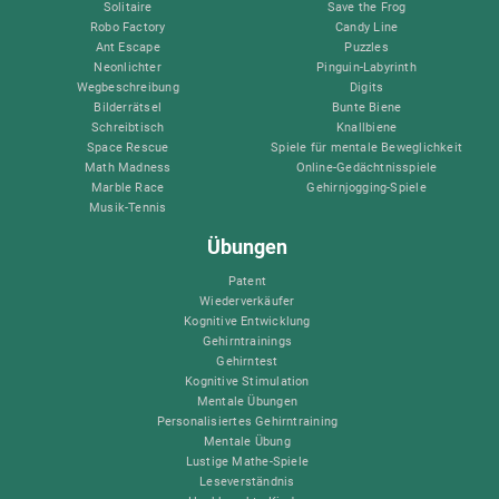
Solitaire
Save the Frog
Robo Factory
Candy Line
Ant Escape
Puzzles
Neonlichter
Pinguin-Labyrinth
Wegbeschreibung
Digits
Bilderrätsel
Bunte Biene
Schreibtisch
Knallbiene
Space Rescue
Spiele für mentale Beweglichkeit
Math Madness
Online-Gedächtnisspiele
Marble Race
Gehirnjogging-Spiele
Musik-Tennis
Übungen
Patent
Wiederverkäufer
Kognitive Entwicklung
Gehirntrainings
Gehirntest
Kognitive Stimulation
Mentale Übungen
Personalisiertes Gehirntraining
Mentale Übung
Lustige Mathe-Spiele
Leseverständnis