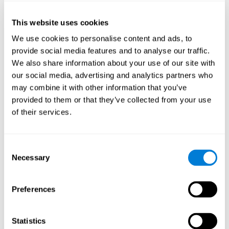
nicht.
This website uses cookies
Methodologie
We use cookies to personalise content and ads, to
Teilnehmer
provide social media features and to analyse our traffic.
We also share information about your use of our site with
Personen mit einem Lebensalter von über 50 Jahren
, die zur
our social media, advertising and analytics partners who
Ambulanz der Abteilung für Neurologie im Sourasky Medical
Center von Tel Aviv kamen, wurden eingeladen, an der Studie
may combine it with other information that you’ve
Einschlusskriterien
teilzuhaben. Die
waren: der Wunsch, an der
provided to them or that they’ve collected from your use
Studie teilzunehmen, die Fähigkeit, das Einwilligungformular zu
of their services.
verstehen und die Möglichkeit zu Hause am Computer zu
Ausschlusskriterien
trainieren. Die
waren: Punktewerte unter 25
bei der MMSE (Mini Mental State Examination), eine
Demenzdiagnose nach DSM-IV, Parkinson-Krankheit, schwere
Consent
Depression und jede andere psychiatrische Störung, die eine
Necessary
Selection
Medikation erfordert, sowie andere Störungen, welche die Studie
beeinflussen könnten. Es gab jedoch einige Teilnehmer, die den
Entschluss fassten, das Training nicht zu absolvieren, deshalb
Preferences
wurden sie ebenfalls von der Studie ausgeschlossen.
Vorgehensweise
Statistics
randomisierter
Zu diesem Zweck wurde ein