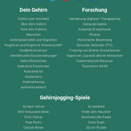
Dein Gehirn
Forschung
Gehirn und Verstand
Validierung digitaler Therapeutika
Über dein Gehirn
Computerspiele
Teile des Gehirns
Gesunde Erwachsene
Neuronen
Piloten
Gehirnplastizität und Kognition
Holistische Bewertung
Kognition und Kognitive Wissenschaft
Gesunde Senioren (iTV)
Gedächtnisverlust
Training von älteren Erwachsenen
Intellektuelle Einschränkungen
Kognitiver Zustand älterer Menschen
Gehirnfunktionen
Systematische Revision
Exekutive Funktionen
Taxonomie SG4D
Koordination
Gedächtnis
Wahrnehmung
Aufmerksamkeit
Gehirnjogging-Spiele
Schach online
Scrambled
Mini-Kreuzworträtsel
Finde dein Haustier
Fruit Frenzy
Musikalische Paare
Pipe Panic
Color Rush
Crystal Miner
3D Art Puzzle