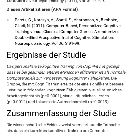
Zeitschrift
: Neuroepidemiology (2011), Vol. 36: 91-99.
Diesen Artikel zitieren (APA Format)
:
Peretz, C., Korczyn, A., Shatil, E., Aharonson, V., Birnboim,
Giladi, N. (2011). Computer-Based, Personalized Cognitive
Training versus Classical Computer Games: A rondomized
Double-Blind Prospective Trial of Cognitive Stimulation.
Neuroepidemiology, Vol.36, S.91-99.
Ergebnisse der Studie
Das personalisierte kognitive Training von CogniFit hat gezeigt,
dass es bei gesunden älteren Menschen effizienter ist als normale
Computerspiele zur Verbesserung kognitiver Fähigkeiten
. Die
Gruppe, die mit CogniFit trainierte, zeigte eine signifikant bessere
Leistung in folgenden kognitiven Fähigkeiten: visuell-räumliches
Arbeitsgedächtnis (p=0.0001), visuell-räumliches Lernen
(p=0.0012) und fokussierte Aufmerksamkeit (p=0.0019).
Zusammenfassung der Studie
Die wissenschaftliche Evidenz weist vermehrt auf die Tatsache
hin, dass ein korrektes kognitives Training am Computer