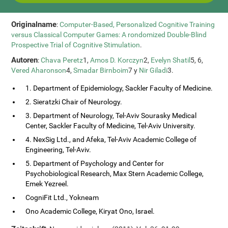
Originalname
:
Computer-Based, Personalized Cognitive Training
versus Classical Computer Games: A rondomized Double-Blind
Prospective Trial of Cognitive Stimulation
.
Autoren
:
Chava Peretz
1,
Amos D. Korczyn
2,
Evelyn Shatil
5, 6,
Vered Aharonson
4,
Smadar Birnboim
7 y
Nir Giladi
3.
1. Department of Epidemiology, Sackler Faculty of Medicine.
2. Sieratzki Chair of Neurology.
3. Department of Neurology, Tel-Aviv Sourasky Medical
Center, Sackler Faculty of Medicine, Tel-Aviv University.
4. NexSig Ltd., and Afeka, Tel-Aviv Academic College of
Engineering, Tel-Aviv.
5. Department of Psychology and Center for
Psychobiological Research, Max Stern Academic College,
Emek Yezreel.
CogniFit Ltd., Yokneam
Ono Academic College, Kiryat Ono, Israel.