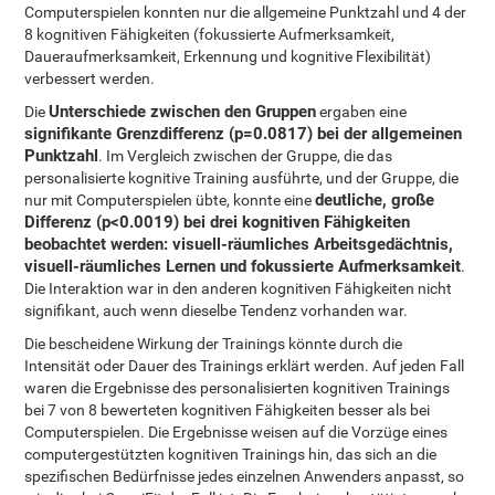
Computerspielen konnten nur die allgemeine Punktzahl und 4 der
8 kognitiven Fähigkeiten (fokussierte Aufmerksamkeit,
Daueraufmerksamkeit, Erkennung und kognitive Flexibilität)
verbessert werden.
Unterschiede zwischen den Gruppen
Die
ergaben eine
signifikante Grenzdifferenz (p=0.0817) bei der allgemeinen
Punktzahl
. Im Vergleich zwischen der Gruppe, die das
personalisierte kognitive Training ausführte, und der Gruppe, die
deutliche, große
nur mit Computerspielen übte, konnte eine
Differenz (p<0.0019) bei drei kognitiven Fähigkeiten
beobachtet werden: visuell-räumliches Arbeitsgedächtnis,
visuell-räumliches Lernen und fokussierte Aufmerksamkeit
.
Die Interaktion war in den anderen kognitiven Fähigkeiten nicht
signifikant, auch wenn dieselbe Tendenz vorhanden war.
Die bescheidene Wirkung der Trainings könnte durch die
Intensität oder Dauer des Trainings erklärt werden. Auf jeden Fall
waren die Ergebnisse des personalisierten kognitiven Trainings
bei 7 von 8 bewerteten kognitiven Fähigkeiten besser als bei
Computerspielen. Die Ergebnisse weisen auf die Vorzüge eines
computergestützten kognitiven Trainings hin, das sich an die
spezifischen Bedürfnisse jedes einzelnen Anwenders anpasst, so