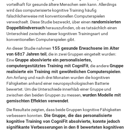
vorteilhaft für gesunde ältere Menschen sein kann. Allerdings
wird das computerisierte kognitive Training häufig
fälschlicherweise mit konventionellen Computerspielen
randomisierten
verwechselt. Diese Studie bezweckt, über einen
Doppelblindversuch
herauszufinden, ob es tatsächlich einen
Unterschied zwischen dieser kognitiven Trainingsart und
konventionellen Computerspielen gibt.
155 gesunde Erwachsene im Alter
An dieser Studie nahmen
von 68±7 Jahren teil
, die in zwei Gruppen eingeteilt wurden:
Gruppe aboslvierte ein personalisiertes,
Eine
computergestütztes Training mit CogniFit
Gruppe
, die andere
realisierte ein Training mit gewöhnlichen Computerspielen
.
Am Anfang und nach drei Monaten wurden die kognitiven
Fähigkeiten anhand einer neuropsychologischen Batterie
bewertet. Um die Unterschiede innerhlab einer Gruppe und
wurden Modelle mit
zwischen den beiden Gruppen zu messen,
gemischten Effekten verwendet
.
Die Resultate zeigten, dass beide Gruppen kognitive Fähigkeiten
Die Gruppe, die das personalisierte
verbessern konnten.
kognitive Training von CogniFit absolvierte, konnte jedoch
signifikante Verbesserungen in den 8 bewerteten kognitiven