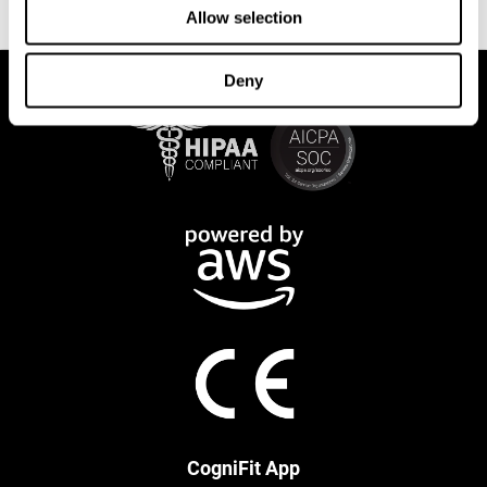
falsa.
Allow selection
Deny
CogniFit App