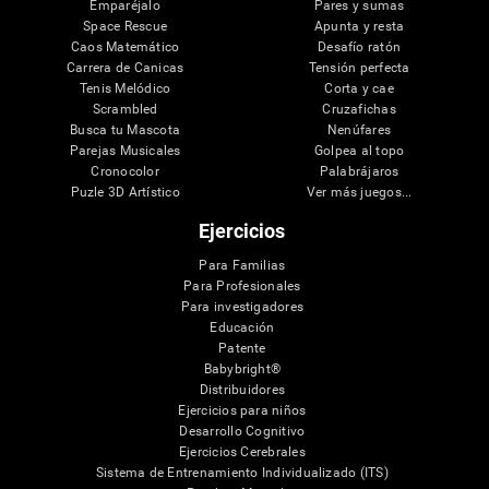
Emparéjalo
Pares y sumas
Space Rescue
Apunta y resta
Caos Matemático
Desafío ratón
Carrera de Canicas
Tensión perfecta
Tenis Melódico
Corta y cae
Scrambled
Cruzafichas
Busca tu Mascota
Nenúfares
Parejas Musicales
Golpea al topo
Cronocolor
Palabrájaros
Puzle 3D Artístico
Ver más juegos...
Ejercicios
Para Familias
Para Profesionales
Para investigadores
Educación
Patente
Babybright®
Distribuidores
Ejercicios para niños
Desarrollo Cognitivo
Ejercicios Cerebrales
Sistema de Entrenamiento Individualizado (ITS)