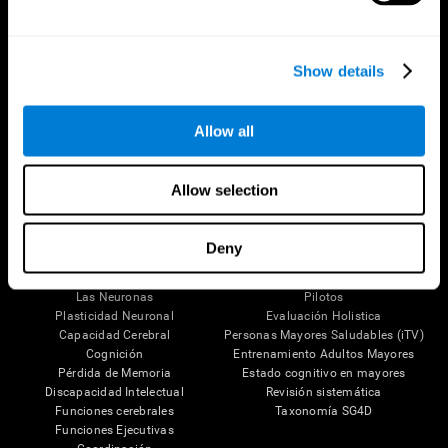
Show details
Síguenos en
Allow all
Allow selection
Tu Cerebro
Investigación
El Cerebro Humano
Validación de las Terapias Digitales
Deny
Mente y Cerebro
Juegos de Ordenador
Partes del cerebro
Adultos Sanos
Las Neuronas
Pilotos
Plasticidad Neuronal
Evaluación Holistica
Capacidad Cerebral
Personas Mayores Saludables (iTV)
Cognición
Entrenamiento Adultos Mayores
Pérdida de Memoria
Estado cognitivo en mayores
Discapacidad Intelectual
Revisión sistemática
Funciones cerebrales
Taxonomía SG4D
Funciones Ejecutivas