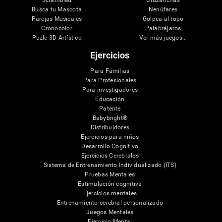
Scrambled
Cruzafichas
Busca tu Mascota
Nenúfares
Parejas Musicales
Golpea al topo
Cronocolor
Palabrájaros
Puzle 3D Artístico
Ver más juegos...
Ejercicios
Para Familias
Para Profesionales
Para investigadores
Educación
Patente
Babybright®
Distribuidores
Ejercicios para niños
Desarrollo Cognitivo
Ejercicios Cerebrales
Sistema de Entrenamiento Individualizado (ITS)
Pruebas Mentales
Estimulación cognitiva
Ejercicios mentales
Entrenamiento cerebral personalizado
Juegos Mentales
Ejercicio Mental