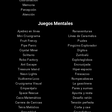
Coordinación
Memoria
Percepción
Atención
Juegos Mentales
Ajedrez en línea
Ranaventuras
Mini Crucigrama
Línea de Caramelos
Fruit Frenzy
Puzles
Pipe Panic
Pingüino Explorador
Crystal Miner
Dígitos
Solitario
Zumbalú
Robo Factory
Explotaglobos
Ant Escape
Encrucijada
Treasure Island
Hiper-espacio
Neon Lights
Frescazoo
Vuélveme Loco
Rompecabezas
Crucigrama Visual
La gasolinera
Emparéjalo
Pares y sumas
Space Rescue
Apunta y resta
Caos Matemático
Desafío ratón
Carrera de Canicas
Tensión perfecta
Tenis Melódico
Corta y cae