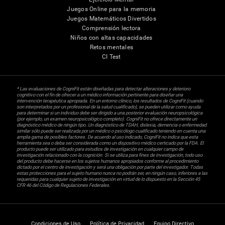
Juegos Online para la memoria
Juegos Matemáticos Divertidos
Comprensión lectora
Niños con altas capacidades
Retos mentales
CI Test
* Las evaluaciones de CogniFit están diseñadas para detectar alteraciones y deterioro
cognitivo con el fin de ofrecer a un médico información pertinente para diseñar una
intervención terapéutica apropiada. En un entorno clínico, los resultados de CogniFit (cuando
son interpretados por un profesional de la salud cualificado), se pueden utilizar como ayuda
para determinar si un individuo debe ser dirigido a una posterior evaluación neuropsicológica
(por ejemplo, un examen neuropsicológico completo). CogniFit no ofrece directamente un
diagnóstico médico de ningún tipo. Un diagnóstico de TDAH, dislexia, demencia o enfermedad
similar sólo puede ser realizada por un médico o psicólogo cualificado teniendo en cuenta una
amplia gama de posibles factores. De acuerdo al uso indicado, CogniFit no indica que esta
herramienta sea o deba ser considerada como un dispositivo médico certicado por la FDA. El
producto puede ser utilizado para estudios de investigación en cualquier campo de
investigación relacionado con la cognición. Si se utiliza para fines de investigación, todo uso
del producto debe hacerse en los sujetos humanos apropiados conforme al procedimiento
dictado por el centro de investigación y será una obligación por parte del investigador. Todas
estas protecciones para el sujeto humano nunca no podrán ser, en ningún caso, inferiores a las
requeridas para cualquier sujeto de investigación en virtud de lo dispuesto en la Sección 45
CFR 46 del Código de Regulaciones Federales.
Condiciones de Uso
Política de Privacidad
Equipo Directivo