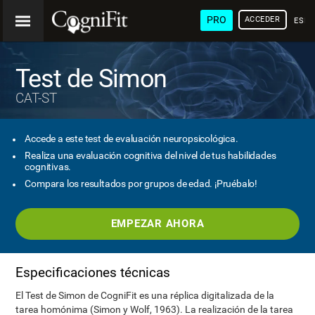
PRO
ACCEDER
ESP
Test de Simon
CAT-ST
Accede a este test de evaluación neuropsicológica.
Realiza una evaluación cognitiva del nivel de tus habilidades
cognitivas.
Compara los resultados por grupos de edad. ¡Pruébalo!
EMPEZAR AHORA
Especificaciones técnicas
El Test de Simon de CogniFit es una réplica digitalizada de la
tarea homónima (Simon y Wolf, 1963). La realización de la tarea